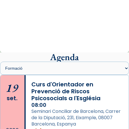
Arquebisbat de Barcelona
2 weeks ago
«Avui les santes Juliana i Semproniana ens
ajuden a alçar la mirada»
Mons. Sergi Gordo, bisbe de Tortosa, ha
presidit aquest 27 de juliol la missa de Les
Agenda
Santes de Mataró.
🔗
tinyurl.com/cvu5jmbk
📸 J. Merino
19
Curs d'Orientador en
Prevenció de Riscos
Photo
set.
Psicosocials a l'Església
View on Facebook
·
Share
08:00
Seminari Conciliar de Barcelona, Carrer
Arquebisbat de Barcelona
is at Catedral
de la Diputació, 231, Eixample, 08007
de Barcelona.
Barcelona, Espanya
2 weeks ago