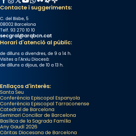
Semproniana, verges i màrtirs.
Contacte i suggeriments:
Acompanyant la història de sant Cugat, a
C. del Bisbe, 5
partir de l’Edat Mitjana sorgeix la tradició
08002 Barcelona
Telf. 93 270 10 10
que les santes Juliana (“relatiu a Júlia”) i
secgral@arqbcn.cat
Semproniana (“relatiu a Semprònia =
Horari d'atenció al públic:
eterna”) són deixebles seves. I l’any 1667, el
de dilluns a divendres, de 9 a 14 h.
frare Joan Gaspar Roig, afirma en una obra
Visites a l'Arxiu Diocesà:
que les santes són filles de l’antiga Iluro.
de dilluns a dijous, de 10 a 13 h.
Mataró en reivindicarà les relíquies fins que
les aconseguirà el 1772. L’ofici que es canta
a la “Missa de les Santes” (“Missa de
Enllaços d'interès:
Santa Seu
Glòria”) fou composta el 1848 per Mn.
Conferència Episcopal Espanyola
Manuel Blanch, amb aire d’òpera
Conferència Episcopal Tarraconense
italianitzant; s’interpreta per privilegi
Catedral de Barcelona
pontifici, amb orquestra i cor, i té una
Seminari Conciliar de Barcelona
Basílica de la Sagrada Família
duració aproximada de tres hores. Després,
Any Gaudí 2026
processó (recuperada el 1972) al voltant
Càritas Diocesana de Barcelona