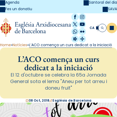
Agenda
Santoral del dia
SAVA
Fes un donatiu
Facebook
Instagram
X / Twitter
YouTube
CA
Me
Cerca
WhatsApp
Flickr
Radio Estel
Catalunya Cristi
Home
Notícies
L’ACO comença un curs dedicat a la iniciació
L’ACO comença un curs
dedicat a la iniciació
El 12 d'octubre se celebra la 65a Jornada
General sota el lema "Aneu per tot arreu i
doneu fruit"
08 Oct, 2018
Església de Barcelona