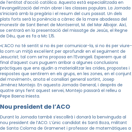
de l’entitat d’acció catòlica. Aquesta està especialitzada en
l’evangelització del món obrer i les classes populars. La Jornada
s’iniciarà amb la pregària i el resum del curs passat. Un dels
plats forts serà la ponència a càrrec de la mare abadessa del
monestir de Sant Benet de Montserrat, M. del Mar Albajar. Així,
se centrarà en la presentació del missatge de Jesús, el Regne
de Déu, que es fa a Mc 1,15.
«L’ACO no té sentit si no és per comunicar-la, si no és per viure-
la com un mitjà excel·lent per aprofundir en el seguiment de
Jesucrist; tal com se’ns proposa en l’Evangeli. Esperem que al
final d’aquest curs puguem arribar a algunes conclusions
pràctiques que ens ajudin a materialitzar les crides, propostes i
respostes que sentirem en els grups, en les zones, en el conjunt
del moviment», anota el consiliari general sortint, Josep
Jiménez Montejo. En aquesta Jornada General, i després de
quatre anys fent aquest servei, Montejo passarà el relleu a
Pepe Baena Iniesta.
Nou president de l’ACO
Durant la Jornada també s’escollirà i donarà la benvinguda al
nou president de l’ACO. L’únic candidat és Santi Boza, militant
de Santa Coloma de Gramenet i professor de matemàtiques a