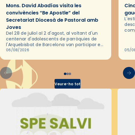
Mons. David Abadías visita les
Cinc
convivències “Be Apostle” del
gaud
L'es
Secretariat Diocesà de Pastoral amb
desc
Joves
comp
Del 28 de juliol al 2 d'agost, al voltant d'un
deix
centenar d'adolescents de parròquies de
trav
l'Arquebisbat de Barcelona van participar en
les convivències Be Apostle, organitzades
06/08/2026
05/0
pel Secretariat Diocesà de Pastoral amb…
Veure-ho tot