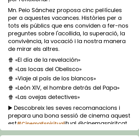
Mn. Peio Sánchez proposa cinc pel·lícules
per a aquestes vacances. Històries per a
tots els públics que ens conviden a fer-nos
preguntes sobre l'acollida, la superació, la
convivència, la vocació i la nostra manera
de mirar els altres.
🍿 «El día de la revelación»
🍿 «Las locas del Obelisco»
🍿 «Viaje al país de los blancos»
🍿 «León XIV, el hombre detrás del Papa»
🍿 «Las ovejas detectives»
▶️ Descobreix les seves recomanacions i
prepara una bona sessió de cinema aquest
est
itual @cinemaspiritcat
#CinemaEspiritual
Imatge: Generada amb IA (OpenAI)