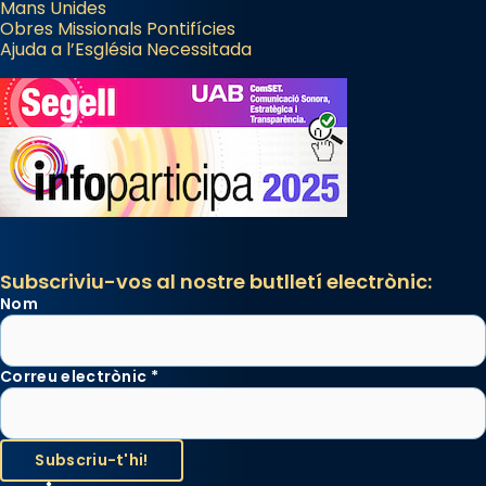
del temple amb les relíquies de les santes.
Mans Unides
Obres Missionals Pontifícies
Des de 1985 hi participa també un grup de
Ajuda a l’Església Necessitada
diablesses amb música i ball propis. Festa
gran a Mataró.
«Si vols saber què és calor, ves per les
Santes a Mataró»🥵.
Photo
View on Facebook
·
Share
Subscriviu-vos al nostre butlletí electrònic:
Nom
Correu electrònic
*