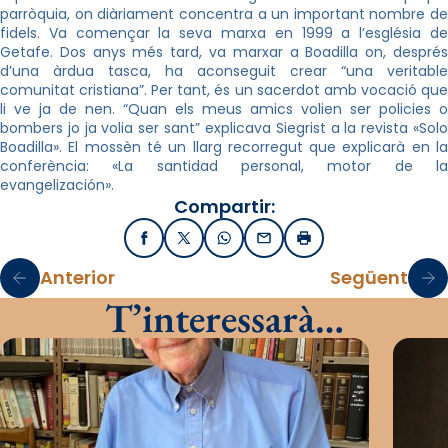
parròquia, on diàriament concentra a un important nombre de
fidels. Va començar la seva marxa en 1999 a l’església de
Getafe. Dos anys més tard, va marxar a Boadilla on, després
d’una àrdua tasca, ha aconseguit crear “una veritable
comunitat cristiana”. Per tant, és un sacerdot amb vocació que
li ve ja de nen. “Quan els meus amics volien ser policies o
bombers jo ja volia ser sant” explicava Siegrist a la revista «Solo
Boadilla». El mossèn té un llarg recorregut que explicarà en la
conferència: «La santidad personal, motor de la
evangelización».
Compartir:
Facebook
X / Twitter
WhatsApp
Email
Imprimir
Anterior
Següent
T’interessarà…