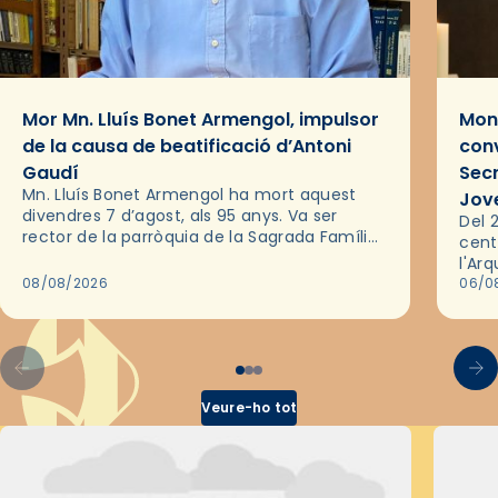
Mor Mn. Lluís Bonet Armengol, impulsor
Mons
de la causa de beatificació d’Antoni
conv
Gaudí
Sec
Mn. Lluís Bonet Armengol ha mort aquest
Jov
divendres 7 d’agost, als 95 anys. Va ser
Del 2
rector de la parròquia de la Sagrada Família
cent
de Barcelona durant 25 anys, entre 1993 i
l'Ar
2018,…
08/08/2026
les 
06/0
pel 
Veure-ho tot