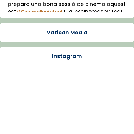
prepara una bona sessió de cinema aquest
est
itual @cinemaspiritcat
#CinemaEspiritual
Imatge: Generada amb IA (OpenAI)
Video
Vatican Media
View on Facebook
·
Share
Instagram
Arquebisbat de Barcelona
1 week ago
La Carmina va patir depressió. Fa gairebé
dos mesos, a l'Estadi Lluís Companys, la
jove va fer arribar el seu testimoni al papa
Lleó XIV.
Recupera l'entrevista comp
Vatican
tican News 👇
News
www.vaticannews.va/es/iglesia/news/2026-
07/carmina-historia-depresion-papa-viaje-