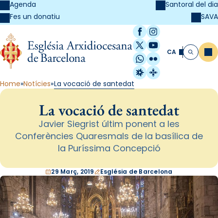
Agenda
Santoral del dia
SAVA
Fes un donatiu
Facebook
Instagram
X / Twitter
YouTube
CA
Me
Cerca
WhatsApp
Flickr
Radio Estel
Catalunya Cristi
Home
Notícies
La vocació de santedat
La vocació de santedat
Javier Siegrist últim ponent a les
Conferències Quaresmals de la basílica de
la Puríssima Concepció
29 Març, 2019
Església de Barcelona