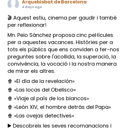
Arquebisbat de Barcelona
4 days ago
🎬 Aquest estiu, cinema per gaudir i també
per reflexionar!
Mn. Peio Sánchez proposa cinc pel·lícules
per a aquestes vacances. Històries per a
tots els públics que ens conviden a fer-nos
preguntes sobre l'acollida, la superació, la
convivència, la vocació i la nostra manera
de mirar els altres.
🍿 «El día de la revelación»
🍿 «Las locas del Obelisco»
🍿 «Viaje al país de los blancos»
🍿 «León XIV, el hombre detrás del Papa»
🍿 «Las ovejas detectives»
▶️ Descobreix les seves recomanacions i