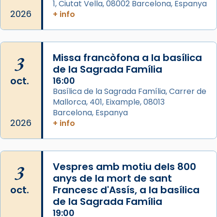
1, Ciutat Vella, 08002 Barcelona, Espanya
2026
Arquebisbat de Barcelona
+ info
2 weeks ago
Memòria de les santes Juliana i
Semproniana, verges i màrtirs.
3
Missa francòfona a la basílica
de la Sagrada Família
Acompanyant la història de sant Cugat, a
oct.
16:00
partir de l’Edat Mitjana sorgeix la tradició
Basílica de la Sagrada Família, Carrer de
que les santes Juliana (“relatiu a Júlia”) i
Mallorca, 401, Eixample, 08013
Semproniana (“relatiu a Semprònia =
Barcelona, Espanya
eterna”) són deixebles seves. I l’any 1667, el
2026
+ info
frare Joan Gaspar Roig, afirma en una obra
que les santes són filles de l’antiga Iluro.
Mataró en reivindicarà les relíquies fins que
3
Vespres amb motiu dels 800
les aconseguirà el 1772. L’ofici que es canta
anys de la mort de sant
a la “Missa de les Santes” (“Missa de
oct.
Francesc d'Assís, a la basílica
Glòria”) fou composta el 1848 per Mn.
de la Sagrada Família
Manuel Blanch, amb aire d’òpera
19:00
italianitzant; s’interpreta per privilegi