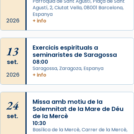
Parròquia de Sant Agustí, Plaça de Sant
Agustí, 2, Ciutat Vella, 08001 Barcelona,
Arquebisbat de Barcelona
is at Catedral
Espanya
de Barcelona.
2026
+ info
2 weeks ago
Aquest dilluns, 27 de juliol, ha tingut lloc la
missa d’acció de gràcies en agraïment al
13
Exercicis espirituals a
comitè organitzador de la visita apostòlica
seminaristes de Saragossa
del Sant Pare Lleó XIV a Barcelona, i als
set.
08:00
col·laboradors, a la Catedral de Barcelona.
Saragossa, Zaragoza, Espanya
L’arquebisbe de Barcelona, el cardenal Joan
2026
+ info
Josep Omella, ha presidit la missa i l’ha
concelebrat el bisbe auxiliar de Barcelona,
Mons. David Abadías.
24
Missa amb motiu de la
📸 Dr. G. Simón
Solemnitat de la Mare de Déu
set.
de la Mercè
Photo
10:30
View on Facebook
·
Share
Basílica de la Mercè, Carrer de la Mercè,