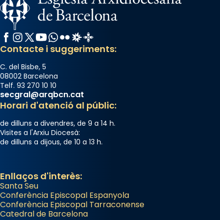
Facebook
Instagram
X / Twitter
YouTube
WhatsApp
Flickr
Radio Estel
Catalunya Cristiana
Contacte i suggeriments:
C. del Bisbe, 5
08002 Barcelona
Telf. 93 270 10 10
secgral@arqbcn.cat
Horari d'atenció al públic:
de dilluns a divendres, de 9 a 14 h.
Visites a l'Arxiu Diocesà:
de dilluns a dijous, de 10 a 13 h.
Enllaços d'interès:
Santa Seu
Conferència Episcopal Espanyola
Conferència Episcopal Tarraconense
Catedral de Barcelona