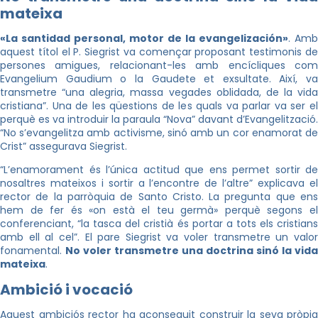
mateixa
«La santidad personal, motor de la evangelización»
. Amb
aquest títol el P. Siegrist va començar proposant testimonis de
persones amigues, relacionant-les amb encícliques com
Evangelium Gaudium o la Gaudete et exsultate. Així, va
transmetre “una alegria, massa vegades oblidada, de la vida
cristiana”. Una de les qüestions de les quals va parlar va ser el
perquè es va introduir la paraula “Nova” davant d’Evangelització.
“No s’evangelitza amb activisme, sinó amb un cor enamorat de
Crist” assegurava Siegrist.
“L’enamorament és l’única actitud que ens permet sortir de
nosaltres mateixos i sortir a l’encontre de l’altre” explicava el
rector de la parròquia de Santo Cristo. La pregunta que ens
hem de fer és «on està el teu germà» perquè segons el
conferenciant, “la tasca del cristià és portar a tots els cristians
amb ell al cel”. El pare Siegrist va voler transmetre un valor
fonamental.
No voler transmetre una doctrina sinó la vida
mateixa
.
Ambició i vocació
Aquest ambiciós rector ha aconseguit construir la seva pròpia