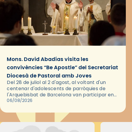
Mons. David Abadías visita les
convivències “Be Apostle” del Secretariat
Diocesà de Pastoral amb Joves
Del 28 de juliol al 2 d'agost, al voltant d'un
centenar d'adolescents de parròquies de
l'Arquebisbat de Barcelona van participar en
les convivències Be Apostle, organitzades pel
06/08/2026
Secretariat Diocesà de Pastoral amb…