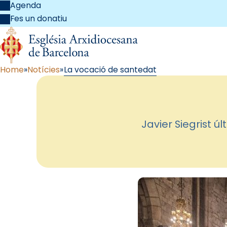
Agenda
Fes un donatiu
Home
Notícies
La vocació de santedat
Javier Siegrist ú