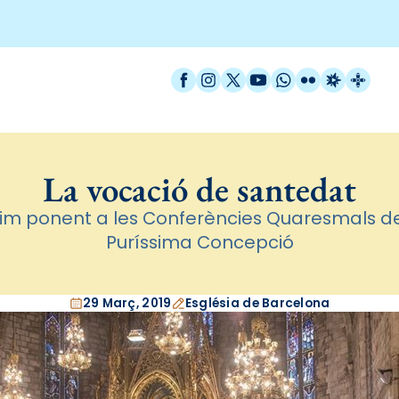
Facebook
Instagram
X / Twitter
YouTube
WhatsApp
Flickr
Radio Est
Catal
La vocació de santedat
ltim ponent a les Conferències Quaresmals de
Puríssima Concepció
29 Març, 2019
Església de Barcelona