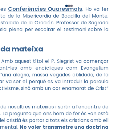
Conferències Quaresmals
eves
. Ho va fer
to de la Misericordia de Boadilla del Monte,
stolado de la Oración. Professor de Sagrada
sia plena per escoltar el testimoni sobre la
vida mateixa
. Amb aquest títol el P. Siegrist va començar
nant-les amb encícliques com Evangelium
 “una alegria, massa vegades oblidada, de la
ar va ser el perquè es va introduir la paraula
ctivisme, sinó amb un cor enamorat de Crist”
e nosaltres mateixos i sortir a l’encontre de
to. La pregunta que ens hem de fer és «on està
 cristià és portar a tots els cristians amb ell
namental.
No voler transmetre una doctrina