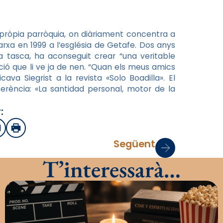
 pròpia parròquia, on diàriament concentra a
xa en 1999 a l’església de Getafe. Dos anys
a tasca, ha aconseguit crear “una veritable
ió que li ve ja de nen. “Quan els meus amics
cava Siegrist a la revista «Solo Boadilla». El
erència: «La santidad personal, motor de la
:
sApp
mail
Imprimir
Següent
T’interessarà…