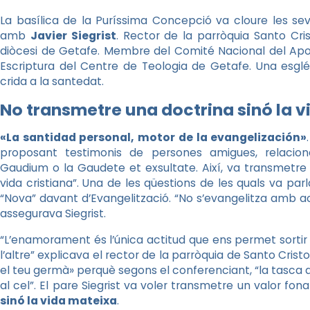
La basílica de la Puríssima Concepció va cloure les s
amb
Javier Siegrist
. Rector de la parròquia Santo Cris
diòcesi de Getafe. Membre del Comité Nacional del Apo
Escriptura del Centre de Teologia de Getafe. Una esglé
crida a la santedat.
No transmetre una doctrina sinó la 
«La santidad personal, motor de la evangelización»
proposant testimonis de persones amigues, relacio
Gaudium o la Gaudete et exsultate. Així, va transmetre
vida cristiana”. Una de les qüestions de les quals va parl
“Nova” davant d’Evangelització. “No s’evangelitza amb a
assegurava Siegrist.
“L’enamorament és l’única actitud que ens permet sortir d
l’altre” explicava el rector de la parròquia de Santo Cris
el teu germà» perquè segons el conferenciant, “la tasca del
al cel”. El pare Siegrist va voler transmetre un valor fo
sinó la vida mateixa
.