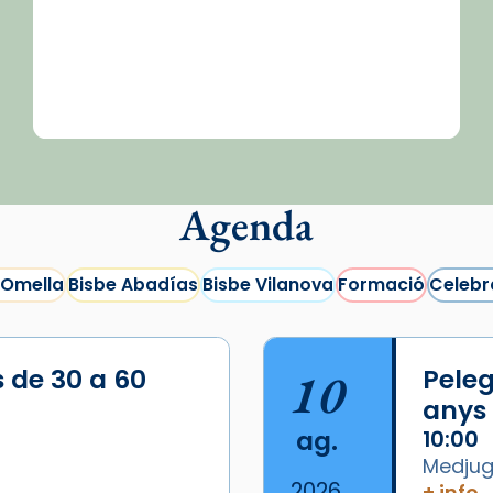
Agenda
 Omella
Bisbe Abadías
Bisbe Vilanova
Formació
Celebr
s de 30 a 60
10
Peleg
anys
ag.
10:00
Medjugo
2026
+ info