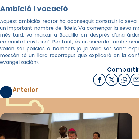
Ambició i vocació
Aquest ambiciós rector ha aconseguit construir la seva
un important nombre de fidels. Va començar la seva mar
més tard, va marxar a Boadilla on, després d’una àrdu
comunitat cristiana”. Per tant, és un sacerdot amb vocac
volien ser policies o bombers jo ja volia ser sant” expli
mossèn té un llarg recorregut que explicarà en la conf
evangelización».
Compartir
Facebook
X / Twitter
What
E
Anterior