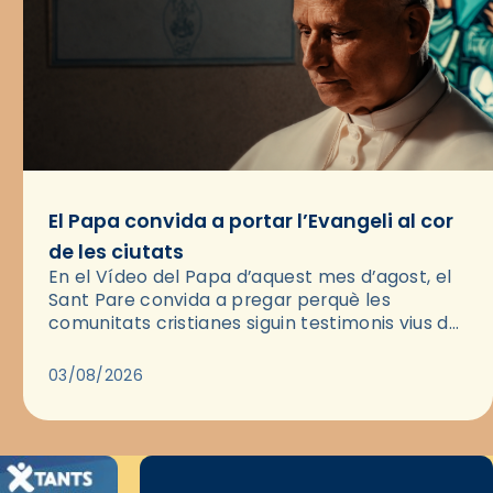
El Papa convida a portar l’Evangeli al cor
de les ciutats
En el Vídeo del Papa d’aquest mes d’agost, el
Sant Pare convida a pregar perquè les
comunitats cristianes siguin testimonis vius de
l’Evangeli enmig de les ciutats. A través d’una
pregària, el…
03/08/2026