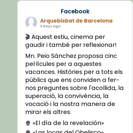
Facebook
Arquebisbat de Barcelona
3 days ago
🎬 Aquest estiu, cinema per
gaudir i també per reflexionar!
Mn. Peio Sánchez proposa cinc
pel·lícules per a aquestes
vacances. Històries per a tots els
públics que ens conviden a fer-
nos preguntes sobre l'acollida, la
superació, la convivència, la
vocació i la nostra manera de
mirar els altres.
🍿 «El día de la revelación»
🍿 «Las locas del Obelisco»