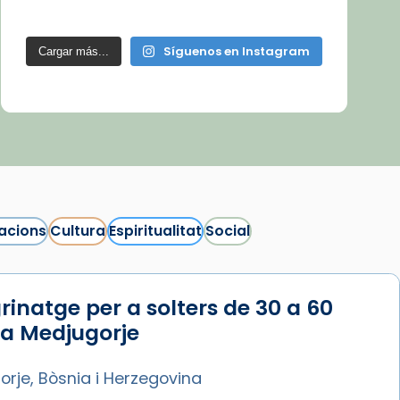
Síguenos en Instagram
Cargar más...
acions
Cultura
Espiritualitat
Social
rinatge per a solters de 30 a 60
 a Medjugorje
rje, Bòsnia i Herzegovina