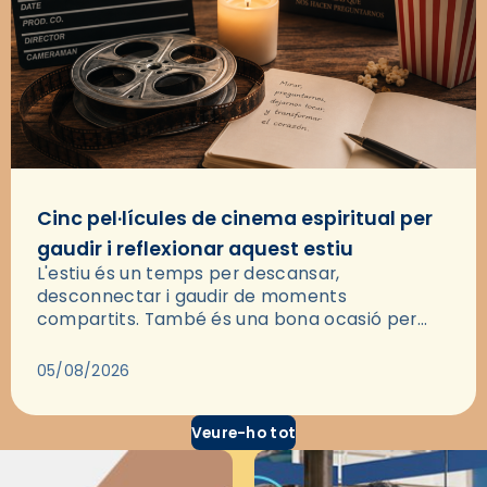
Cinc pel·lícules de cinema espiritual per
gaudir i reflexionar aquest estiu
L'estiu és un temps per descansar,
desconnectar i gaudir de moments
compartits. També és una bona ocasió per
deixar-se portar per una bona història i, a
través del cinema, reflexionar sobre les…
05/08/2026
Veure-ho tot