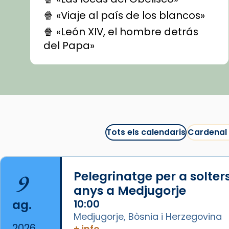
🍿 «Viaje al país de los blancos»
🍿 «León XIV, el hombre detrás
del Papa»
🍿 «Las ovejas detectives»
▶️ Descobreix les seves
recomanacions i prepara una
bona sessió de cinema aquest
est
itual
#CinemaEspiritual
Tots els calendaris
Cardenal
@cinemaspiritcat
Imatge: Generada amb IA
(OpenAI)
9
Pelegrinatge per a solter
Video
anys a Medjugorje
ag.
10:00
View on Facebook
·
Share
Medjugorje, Bòsnia i Herzegovina
2026
+ info