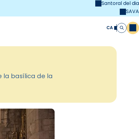
Santoral del dia
SAVA
el
unya Cristiana
CA
M
Cerca
 la basílica de la