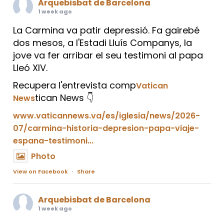
Arquebisbat de Barcelona
1 week ago
La Carmina va patir depressió. Fa gairebé
dos mesos, a l'Estadi Lluís Companys, la
jove va fer arribar el seu testimoni al papa
Lleó XIV.
Recupera l'entrevista comp
Vatican
tican News 👇
News
www.vaticannews.va/es/iglesia/news/2026-
07/carmina-historia-depresion-papa-viaje-
espana-testimoni...
Photo
View on Facebook
·
Share
Arquebisbat de Barcelona
1 week ago