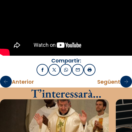
Compartir:
Facebook
X / Twitter
WhatsApp
Email
Imprimir
Anterior
Següent
T’interessarà…