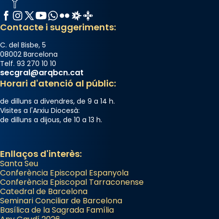
Facebook
Instagram
X / Twitter
YouTube
WhatsApp
Flickr
Radio Estel
Catalunya Cristiana
Contacte i suggeriments:
C. del Bisbe, 5
08002 Barcelona
Telf. 93 270 10 10
secgral@arqbcn.cat
Horari d'atenció al públic:
de dilluns a divendres, de 9 a 14 h.
Visites a l'Arxiu Diocesà:
de dilluns a dijous, de 10 a 13 h.
Enllaços d'interès:
Santa Seu
Conferència Episcopal Espanyola
Conferència Episcopal Tarraconense
Catedral de Barcelona
Seminari Conciliar de Barcelona
Basílica de la Sagrada Família