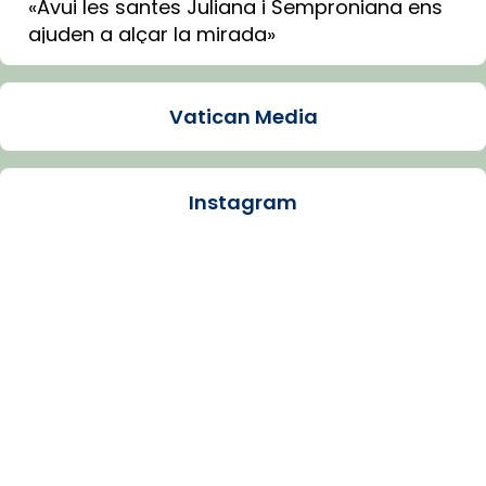
«Avui les santes Juliana i Semproniana ens
ajuden a alçar la mirada»
Mons. Sergi Gordo, bisbe de Tortosa, ha
presidit aquest 27 de juliol la missa de Les
Vatican Media
Santes de Mataró.
🔗
tinyurl.com/cvu5jmbk
📸 J. Merino
Instagram
Photo
View on Facebook
·
Share
Arquebisbat de Barcelona
is at Catedral
de Barcelona.
1 week ago
Aquest dilluns, 27 de juliol, ha tingut lloc la
missa d’acció de gràcies en agraïment al
comitè organitzador de la visita apostòlica