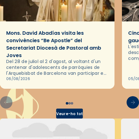
Mons. David Abadías visita les
Cinc
convivències “Be Apostle” del
gaud
L'es
Secretariat Diocesà de Pastoral amb
desc
Joves
comp
Del 28 de juliol al 2 d'agost, al voltant d'un
deix
centenar d'adolescents de parròquies de
trav
l'Arquebisbat de Barcelona van participar en
les convivències Be Apostle, organitzades
06/08/2026
05/0
pel Secretariat Diocesà de Pastoral amb…
Veure-ho tot