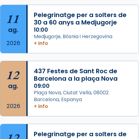
«Si vols saber què és calor, ves per les
Santes a Mataró»🥵.
11
Pelegrinatge per a solters de
30 a 60 anys a Medjugorje
Photo
ag.
10:00
View on Facebook
·
Share
Medjugorje, Bòsnia i Herzegovina
2026
+ info
Arquebisbat de Barcelona
2 weeks ago
Jaume, fill de Zebedeu, és juntament amb el
12
437 Festes de Sant Roc de
seu germà Joan i Pere un dels que
Barcelona a la plaça Nova
acompanyava més de prop Jesús.
ag.
09:00
Plaça Nova, Ciutat Vella, 08002
Segons el llibre dels Fets (12,2) fou el primer
Barcelona, Espanya
apòstol màrtir, decapitat a Jerusalem per
2026
+ info
Herodes Agripa (vers l'any 44).
Patró de Galícia, després de les invasions
musulmanes fou venerat com a patró dels
12
Pelegrinatge per a solters de
Regnes castellans i més tard de tota