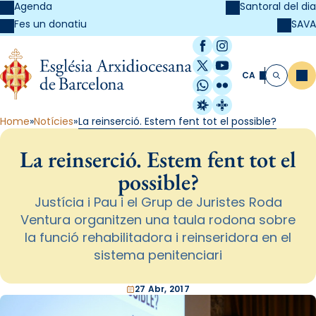
Agenda
Santoral del dia
SAVA
Fes un donatiu
Facebook
Instagram
X / Twitter
YouTube
CA
Me
Cerca
WhatsApp
Flickr
Radio Estel
Catalunya Cristi
Home
Notícies
La reinserció. Estem fent tot el possible?
La reinserció. Estem fent tot el
possible?
Justícia i Pau i el Grup de Juristes Roda
Ventura organitzen una taula rodona sobre
la funció rehabilitadora i reinseridora en el
sistema penitenciari
27 Abr, 2017