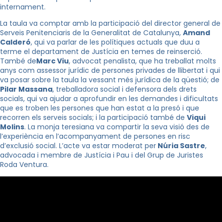
internament.
La taula va comptar amb la participació del director general de
Serveis Penitenciaris de la Generalitat de Catalunya,
Amand
Calderó
, qui va parlar de les polítiques actuals que duu a
terme el departament de Justícia en temes de reinserció.
També de
Marc Viu
, advocat penalista, que ha treballat molts
anys com assessor jurídic de persones privades de llibertat i qui
va posar sobre la taula la vessant més jurídica de la qüestió; de
Pilar Massana
, treballadora social i defensora dels drets
socials, qui va ajudar a aprofundir en les demandes i dificultats
que es troben les persones que han estat a la presó i que
recorren els serveis socials; i la participació també de
Viqui
Molins
. La monja teresiana va compartir la seva visió des de
l’experiència en l’acompanyament de persones en risc
d’exclusió social. L’acte va estar moderat per
Núria Sastre
,
advocada i membre de Justícia i Pau i del Grup de Juristes
Roda Ventura.