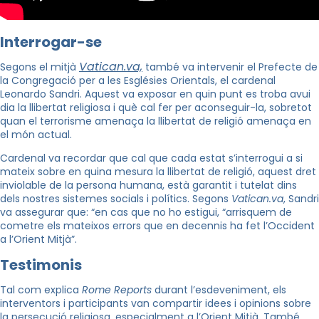
Interrogar-se
Vatican.va,
Segons el mitjà
també va intervenir el Prefecte de
la Congregació per a les Esglésies Orientals, el cardenal
Leonardo Sandri. Aquest va exposar en quin punt es troba avui
dia la llibertat religiosa i què cal fer per aconseguir-la, sobretot
quan el terrorisme amenaça la llibertat de religió amenaça en
el món actual.
Cardenal va recordar que cal que cada estat s’interrogui a si
mateix sobre en quina mesura la llibertat de religió, aquest dret
inviolable de la persona humana, està garantit i tutelat dins
dels nostres sistemes socials i polítics. Segons
Vatican.va
, Sandri
va assegurar que: “en cas
que no ho estigui, “arrisquem de
cometre els mateixos errors que en decennis ha fet l’Occident
a l’Orient Mitjà”.
Testimonis
Tal com explica
Rome Reports
durant l’esdeveniment, els
interventors i participants van compartir idees i opinions sobre
la persecució religiosa, especialment a l’Orient Mitjà. També