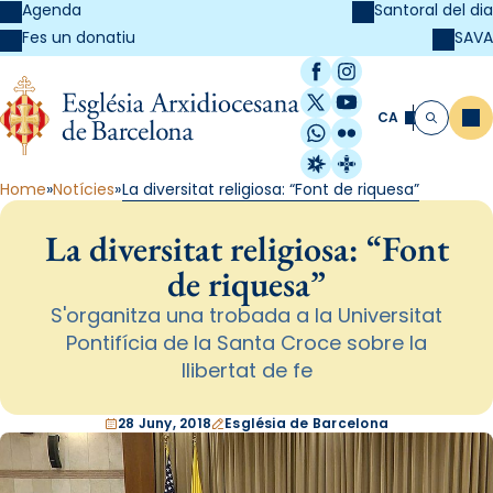
Agenda
Santoral del dia
SAVA
Fes un donatiu
Facebook
Instagram
X / Twitter
YouTube
CA
Me
Cerca
WhatsApp
Flickr
Radio Estel
Catalunya Cristi
Home
Notícies
La diversitat religiosa: “Font de riquesa”
La diversitat religiosa: “Font
de riquesa”
S'organitza una trobada a la Universitat
Pontifícia de la Santa Croce sobre la
llibertat de fe
28 Juny, 2018
Església de Barcelona