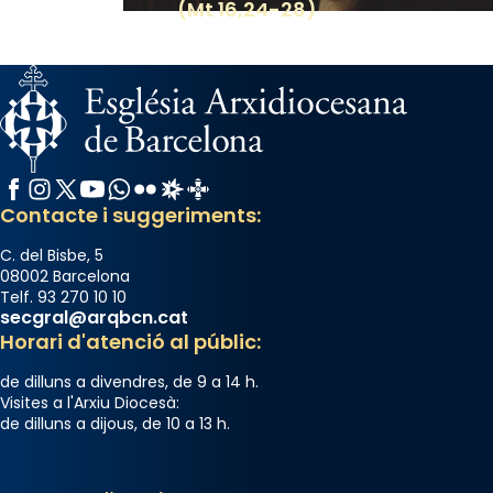
(Mt 16,24-28)
Facebook
Instagram
X / Twitter
YouTube
WhatsApp
Flickr
Radio Estel
Catalunya Cristiana
Contacte i suggeriments:
C. del Bisbe, 5
08002 Barcelona
Telf. 93 270 10 10
secgral@arqbcn.cat
Horari d'atenció al públic:
de dilluns a divendres, de 9 a 14 h.
Visites a l'Arxiu Diocesà:
de dilluns a dijous, de 10 a 13 h.