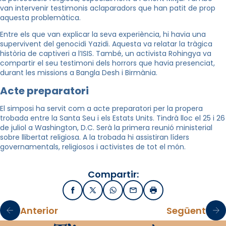
van intervenir testimonis aclaparadors que han patit de prop
aquesta problemàtica.
Entre els que van explicar la seva experiència, hi havia una
supervivent del genocidi Yazidi. Aquesta va relatar la tràgica
història de captiveri a l’ISIS. També, un activista Rohingya va
compartir el seu testimoni dels horrors que havia presenciat,
durant les missions a Bangla Desh i Birmània.
Acte preparatori
El simposi ha servit com a acte preparatori per la propera
trobada entre la Santa Seu i els Estats Units. Tindrà lloc el 25 i 26
de juliol a Washington, D.C. Serà la primera reunió ministerial
sobre llibertat religiosa. A la trobada hi assistiran líders
governamentals, religiosos i activistes de tot el món.
Compartir:
Facebook
X / Twitter
WhatsApp
Email
Imprimir
Anterior
Següent