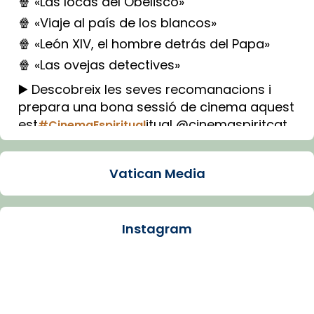
🍿 «Las locas del Obelisco»
🍿 «Viaje al país de los blancos»
🍿 «León XIV, el hombre detrás del Papa»
🍿 «Las ovejas detectives»
▶️ Descobreix les seves recomanacions i
prepara una bona sessió de cinema aquest
est
itual @cinemaspiritcat
#CinemaEspiritual
Imatge: Generada amb IA (OpenAI)
Video
Vatican Media
View on Facebook
·
Share
Instagram
Arquebisbat de Barcelona
1 week ago
La Carmina va patir depressió. Fa gairebé
dos mesos, a l'Estadi Lluís Companys, la
jove va fer arribar el seu testimoni al papa