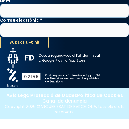
Nom
Correu electrònic
*
Avís Legal
Protecció de Dades
Política de Cookies
Canal de denúncia
Copyright 2026 ©ARQUEBISBAT DE BARCELONA, tots els drets
reservats.