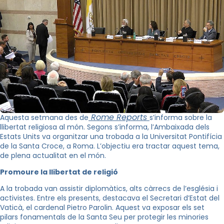
Rome Reports
Aquesta setmana des de
s’informa sobre la
llibertat religiosa al món. Segons s’informa, l’Ambaixada dels
Estats Units va organitzar una trobada a la Universitat Pontifícia
de la Santa Croce, a Roma. L’objectiu era tractar aquest tema,
de plena actualitat en el món.
Promoure la llibertat de religió
A la trobada van assistir diplomàtics, alts càrrecs de l’església i
activistes. Entre els presents, destacava el Secretari d’Estat del
Vaticà, el cardenal Pietro Parolin. Aquest va exposar els set
pilars fonamentals de la Santa Seu per protegir les minories