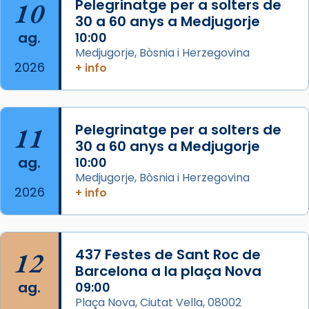
10
Pelegrinatge per a solters de
Mons. David Abadías.
30 a 60 anys a Medjugorje
📸 Dr. G. Simón
ag.
10:00
Medjugorje, Bòsnia i Herzegovina
Photo
2026
+ info
View on Facebook
·
Share
Arquebisbat de Barcelona
11
Pelegrinatge per a solters de
2 weeks ago
30 a 60 anys a Medjugorje
Memòria de les santes Juliana i
ag.
10:00
Semproniana, verges i màrtirs.
Medjugorje, Bòsnia i Herzegovina
2026
+ info
Acompanyant la història de sant Cugat, a
partir de l’Edat Mitjana sorgeix la tradició
que les santes Juliana (“relatiu a Júlia”) i
Semproniana (“relatiu a Semprònia =
12
437 Festes de Sant Roc de
eterna”) són deixebles seves. I l’any 1667, el
Barcelona a la plaça Nova
frare Joan Gaspar Roig, afirma en una obra
ag.
09:00
que les santes són filles de l’antiga Iluro.
Plaça Nova, Ciutat Vella, 08002