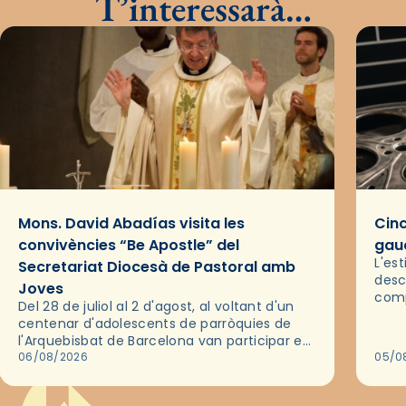
T’interessarà…
Mons. David Abadías visita les
Cinc
convivències “Be Apostle” del
gaud
L'es
Secretariat Diocesà de Pastoral amb
desc
Joves
comp
Del 28 de juliol al 2 d'agost, al voltant d'un
deix
centenar d'adolescents de parròquies de
trav
l'Arquebisbat de Barcelona van participar en
les convivències Be Apostle, organitzades
06/08/2026
05/0
pel Secretariat Diocesà de Pastoral amb…