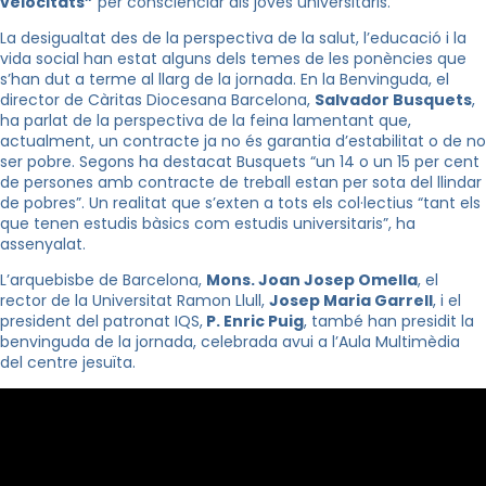
velocitats”
per conscienciar als joves universitaris.
La desigualtat des de la perspectiva de la salut, l’educació i la
vida social han estat alguns dels temes de les ponències que
s’han dut a terme al llarg de la jornada. En la Benvinguda, el
director de Càritas Diocesana Barcelona,
Salvador Busquets
,
ha parlat de la perspectiva de la feina lamentant que,
actualment, un contracte ja no és garantia d’estabilitat o de no
ser pobre. Segons ha destacat Busquets “un 14 o un 15 per cent
de persones amb contracte de treball estan per sota del llindar
de pobres”. Un realitat que s’exten a tots els col·lectius “tant els
que tenen estudis bàsics com estudis universitaris”, ha
assenyalat.
L’arquebisbe de Barcelona,
Mons. Joan Josep Omella
, el
rector de la Universitat Ramon Llull,
Josep Maria Garrell
, i el
president del patronat IQS,
P. Enric Puig
, també han presidit la
benvinguda de la jornada, celebrada avui a l’Aula Multimèdia
del centre jesuïta.