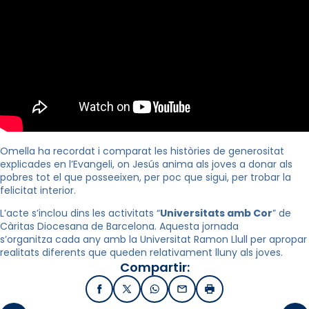
Omella ha recordat i comparat les històries de generositat
explicades en l’Evangeli, on Jesús anima als joves a donar als
pobres tot el que posseeixen, per poc que sigui, per trobar la
felicitat interior.
L’acte s’inclou dins les activitats “
Universitats amb Cor
” de
Càritas Diocesana de Barcelona. Aquesta jornada
s’organitza cada any amb la Universitat Ramon Llull per apropar
realitats diferents que queden relativament lluny als joves.
Compartir:
Facebook
X / Twitter
WhatsApp
Email
Imprimir