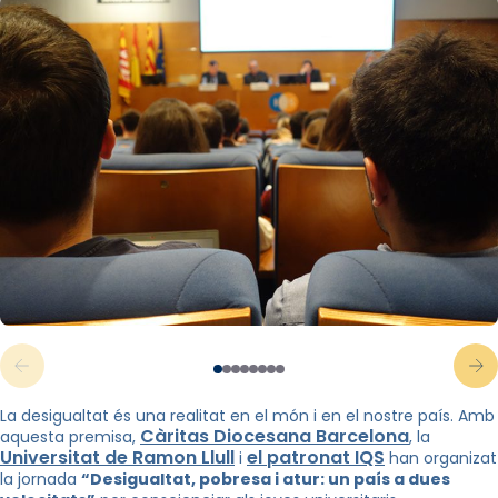
La desigualtat és una realitat en el món i en el nostre país. Amb
Càritas Diocesana Barcelona
aquesta premisa,
, la
Universitat de Ramon Llull
el patronat IQS
i
han organizat
la jornada
“Desigualtat, pobresa i atur: un país a dues