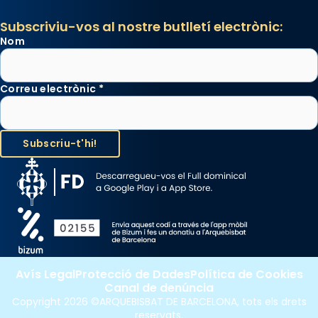
Subscriviu-vos al nostre butlletí electrònic:
Nom
Correu electrònic
*
Avís Legal
Protecció de Dades
Política de Cookies
Canal de denúncia
Copyright 2026 ©ARQUEBISBAT DE BARCELONA, tots els drets
reservats.