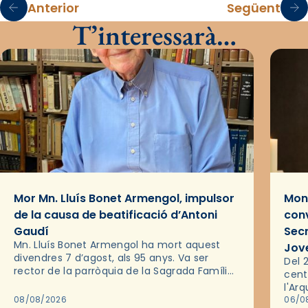
Anterior
Següent
T’interessarà…
Mor Mn. Lluís Bonet Armengol, impulsor
Mons
de la causa de beatificació d’Antoni
conv
Gaudí
Sec
Mn. Lluís Bonet Armengol ha mort aquest
Jov
divendres 7 d’agost, als 95 anys. Va ser
Del 2
rector de la parròquia de la Sagrada Família
cent
de Barcelona durant 25 anys, entre 1993 i
l'Ar
2018,…
08/08/2026
les 
06/0