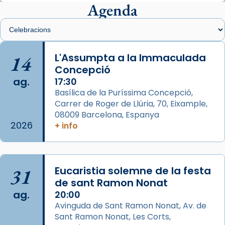
presidit aquest 27 de juliol la missa de Les
Agenda
Santes de Mataró.
🔗
tinyurl.com/cvu5jmbk
📸 J. Merino
14
L'Assumpta a la Immaculada
Concepció
Photo
ag.
17:30
View on Facebook
·
Share
Basílica de la Puríssima Concepció,
Carrer de Roger de Llúria, 70, Eixample,
Arquebisbat de Barcelona
is at Catedral
08009 Barcelona, Espanya
de Barcelona.
2026
+ info
2 weeks ago
Aquest dilluns, 27 de juliol, ha tingut lloc la
missa d’acció de gràcies en agraïment al
31
Eucaristia solemne de la festa
comitè organitzador de la visita apostòlica
de sant Ramon Nonat
del Sant Pare Lleó XIV a Barcelona, i als
ag.
20:00
col·laboradors, a la Catedral de Barcelona.
Avinguda de Sant Ramon Nonat, Av. de
L’arquebisbe de Barcelona, el cardenal Joan
Sant Ramon Nonat, Les Corts,