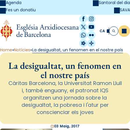
Agenda
Santoral del dia
SAVA
Fes un donatiu
Facebook
Instagram
X / Twitter
YouTube
CA
Me
Cerca
WhatsApp
Flickr
Radio Estel
Catalunya Cristi
Home
Notícies
La desigualtat, un fenomen en el nostre país
La desigualtat, un fenomen en
el nostre país
Càritas Barcelona, la Universitat Ramon Llull
i, també enguany, el patronat IQS
organitzen una jornada sobre la
desigualtat, la pobresa i l'atur per
conscienciar els joves
03 Maig, 2017