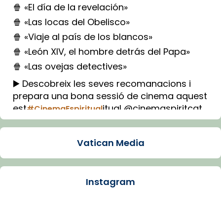
🍿 «El día de la revelación»
🍿 «Las locas del Obelisco»
🍿 «Viaje al país de los blancos»
🍿 «León XIV, el hombre detrás del Papa»
🍿 «Las ovejas detectives»
▶️ Descobreix les seves recomanacions i
prepara una bona sessió de cinema aquest
est
itual @cinemaspiritcat
#CinemaEspiritual
Imatge: Generada amb IA (OpenAI)
Video
Vatican Media
View on Facebook
·
Share
Instagram
Arquebisbat de Barcelona
2 weeks ago
La Carmina va patir depressió. Fa gairebé