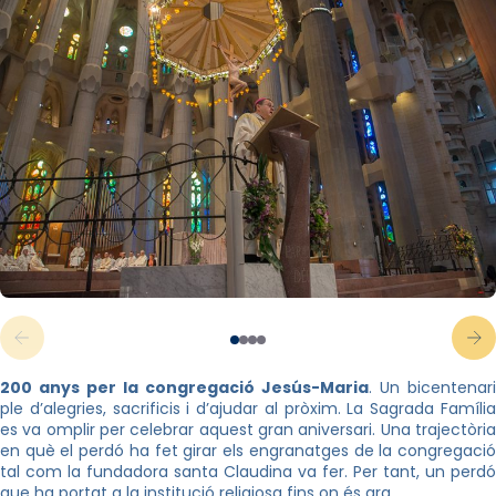
200 anys per la congregació Jesús-Maria
. Un bicentenari
ple d’alegries, sacrificis i d’ajudar al pròxim. La Sagrada Família
es va omplir per celebrar aquest gran aniversari. Una trajectòria
en què el perdó ha fet girar els engranatges de la congregació
tal com la fundadora santa Claudina va fer. Per tant, un perdó
que ha portat a la institució religiosa fins on és ara.