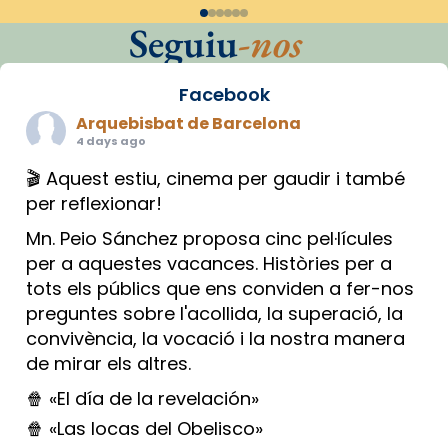
Seguiu
-nos
Facebook
Arquebisbat de Barcelona
4 days ago
🎬 Aquest estiu, cinema per gaudir i també
per reflexionar!
Mn. Peio Sánchez proposa cinc pel·lícules
per a aquestes vacances. Històries per a
tots els públics que ens conviden a fer-nos
preguntes sobre l'acollida, la superació, la
convivència, la vocació i la nostra manera
de mirar els altres.
🍿 «El día de la revelación»
🍿 «Las locas del Obelisco»