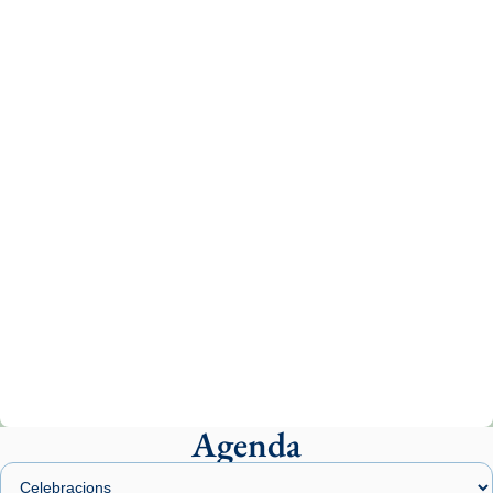
Recupera l'entrevista comp
Vatican
tican News 👇
News
www.vaticannews.va/es/iglesia/news/2026-
07/carmina-historia-depresion-papa-viaje-
espana-testimoni...
Photo
View on Facebook
·
Share
Arquebisbat de Barcelona
2 weeks ago
«Avui les santes Juliana i Semproniana ens
ajuden a alçar la mirada»
Mons. Sergi Gordo, bisbe de Tortosa, ha
presidit aquest 27 de juliol la missa de Les
Agenda
Santes de Mataró.