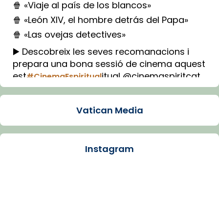
🍿 «Viaje al país de los blancos»
🍿 «León XIV, el hombre detrás del Papa»
🍿 «Las ovejas detectives»
▶️ Descobreix les seves recomanacions i
prepara una bona sessió de cinema aquest
est
itual @cinemaspiritcat
#CinemaEspiritual
Imatge: Generada amb IA (OpenAI)
Video
Vatican Media
View on Facebook
·
Share
Instagram
Arquebisbat de Barcelona
1 week ago
La Carmina va patir depressió. Fa gairebé
dos mesos, a l'Estadi Lluís Companys, la
jove va fer arribar el seu testimoni al papa
Lleó XIV.