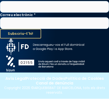
Correu electrònic
*
Avís Legal
Protecció de Dades
Política de Cookies
Canal de denúncia
Copyright 2026 ©ARQUEBISBAT DE BARCELONA, tots els drets
reservats.