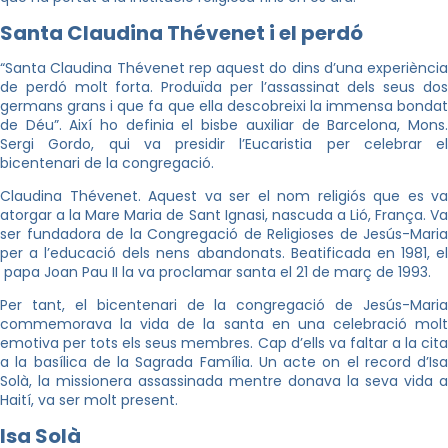
Santa Claudina
Thévenet
i el perdó
“Santa Claudina Thévenet rep aquest do dins d’una experiència
de perdó molt forta. Produïda per l’assassinat dels seus dos
germans grans i que fa que ella descobreixi la immensa bondat
de Déu”. Així ho definia el bisbe auxiliar de Barcelona, Mons.
Sergi Gordo, qui va presidir l’Eucaristia per celebrar el
bicentenari de la congregació.
Claudina Thévenet. Aquest va ser el nom religiós que es va
atorgar a la Mare Maria de Sant Ignasi, nascuda a Lió, França. Va
ser fundadora de la Congregació de Religioses de Jesús-Maria
per a l’educació dels nens abandonats. Beatificada en 1981, el
papa Joan Pau II la va proclamar santa el 21 de març de 1993.
Per tant, el bicentenari de la congregació de Jesús-Maria
commemorava la vida de la santa en una celebració molt
emotiva per tots els seus membres. Cap d’ells va faltar a la cita
a la basílica de la Sagrada Família. Un acte on el record d’Isa
Solà, la missionera assassinada mentre donava la seva vida a
Haití, va ser molt present.
Isa Solà