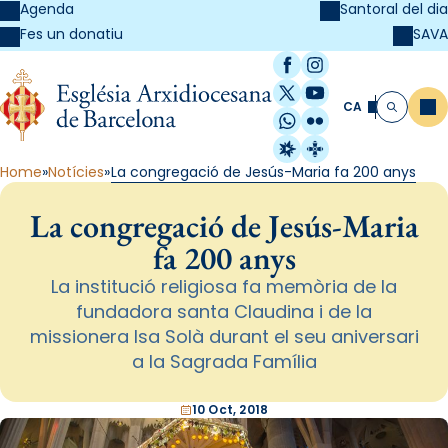
Agenda
Santoral del dia
SAVA
Fes un donatiu
Facebook
Instagram
X / Twitter
YouTube
CA
Me
Cerca
WhatsApp
Flickr
Radio Estel
Catalunya Cristi
Home
Notícies
La congregació de Jesús-Maria fa 200 anys
La congregació de Jesús-Maria
fa 200 anys
La institució religiosa fa memòria de la
fundadora santa Claudina i de la
missionera Isa Solà durant el seu aniversari
a la Sagrada Família
10 Oct, 2018