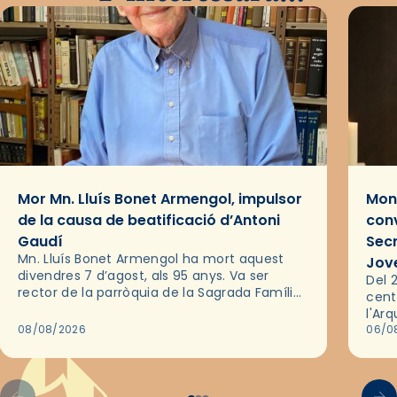
Mor Mn. Lluís Bonet Armengol, impulsor
Mons
de la causa de beatificació d’Antoni
conv
Gaudí
Sec
Mn. Lluís Bonet Armengol ha mort aquest
Jov
divendres 7 d’agost, als 95 anys. Va ser
Del 2
rector de la parròquia de la Sagrada Família
cent
de Barcelona durant 25 anys, entre 1993 i
l'Ar
2018,…
08/08/2026
les 
06/0
pel 