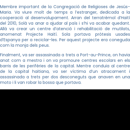
Membre important de la Congregació de Religioses de Jesús-
Maria. Va viure molt de temps a l’estranger, dedicada a la
cooperació al desenvolupament. Arran del terratrèmol d’Haití
del 2010, Solà va anar a ajudar al país i s’hi va acabar quedant.
Allà va crear un centre d’atenció i rehabilitació de mutilats,
anomenat Projecte Haití. Sola portava pròtesis usades
d’Espanya per a reciclar-les. Per aquest projecte era coneguda
com la monja dels peus.
Finalment, va ser assassinada a trets a Port-au-Prince, on havia
anat com a mestra i on va promoure centres escolars en els
barris de les perifèries de la capital. Mentre conduïa al centre
de la capital haitiana, va ser víctima d’un atracament i
assassinada a trets per dos desconeguts que anaven en una
moto i li van robar la bossa que portava.