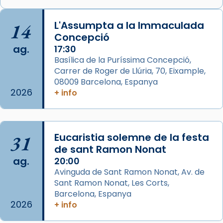
🔗
tinyurl.com/cvu5jmbk
📸 J. Merino
14
L'Assumpta a la Immaculada
Concepció
Photo
ag.
17:30
View on Facebook
·
Share
Basílica de la Puríssima Concepció,
Carrer de Roger de Llúria, 70, Eixample,
Arquebisbat de Barcelona
is at Catedral
08009 Barcelona, Espanya
de Barcelona.
2026
+ info
2 weeks ago
Aquest dilluns, 27 de juliol, ha tingut lloc la
missa d’acció de gràcies en agraïment al
31
Eucaristia solemne de la festa
comitè organitzador de la visita apostòlica
de sant Ramon Nonat
del Sant Pare Lleó XIV a Barcelona, i als
ag.
20:00
col·laboradors, a la Catedral de Barcelona.
Avinguda de Sant Ramon Nonat, Av. de
L’arquebisbe de Barcelona, el cardenal Joan
Sant Ramon Nonat, Les Corts,
Josep Omella, ha presidit la missa i l’ha
Barcelona, Espanya
2026
+ info
concelebrat el bisbe auxiliar de Barcelona,
Mons. David Abadías.