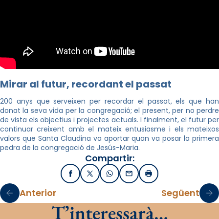
Mirar al futur, recordant el passat
200 anys que serveixen per recordar el passat, els que han
donat la seva vida per la congregació; el present, per no perdre
de vista els objectius i projectes actuals. I finalment, el futur per
continuar creixent amb el mateix entusiasme i els mateixos
valors que Santa Claudina va aportar quan va posar la primera
pedra de la congregació de Jesús-Maria.
Compartir:
Facebook
X / Twitter
WhatsApp
Email
Imprimir
Anterior
Següent
T’interessarà…