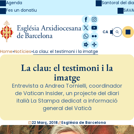
Agenda
Santoral del dia
SAVA
Fes un donatiu
Facebook
Instagram
X / Twitter
YouTube
CA
Me
Cerca
WhatsApp
Flickr
Radio Estel
Catalunya Cristi
Home
Notícies
La clau: el testimoni i la imatge
La clau: el testimoni i la
imatge
Entrevista a Andrea Tornielli, coordinador
de Vatican Insider, un projecte del diari
italià La Stampa dedicat a informació
general del Vaticà
22 Març, 2018
Església de Barcelona