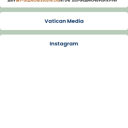
est
itual @cinemaspiritcat
#CinemaEspiritual
Imatge: Generada amb IA (OpenAI)
Video
Vatican Media
View on Facebook
·
Share
Instagram
Arquebisbat de Barcelona
1 week ago
La Carmina va patir depressió. Fa gairebé
dos mesos, a l'Estadi Lluís Companys, la
jove va fer arribar el seu testimoni al papa
Lleó XIV.
Recupera l'entrevista comp
Vatican
tican News 👇
News
www.vaticannews.va/es/iglesia/news/2026-
07/carmina-historia-depresion-papa-viaje-
espana-testimoni...