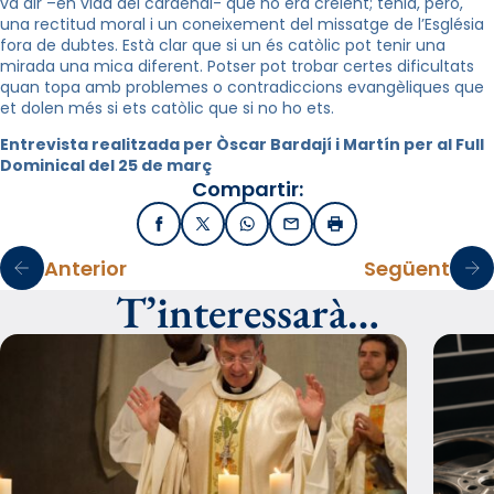
va dir –en vida del cardenal- que no era creient; tenia, però,
una rectitud moral i un coneixement del missatge de l’Església
fora de dubtes. Està clar que si un és catòlic pot tenir una
mirada una mica diferent. Potser pot trobar certes dificultats
quan topa amb problemes o contradiccions evangèliques que
et dolen més si ets catòlic que si no ho ets.
Entrevista realitzada per Òscar Bardají i Martín per al Full
Dominical del 25 de març
Compartir:
Facebook
X / Twitter
WhatsApp
Email
Imprimir
Anterior
Següent
T’interessarà…