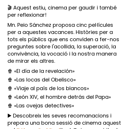
🎬 Aquest estiu, cinema per gaudir i també
per reflexionar!
Mn. Peio Sánchez proposa cinc pel·lícules
per a aquestes vacances. Històries per a
tots els públics que ens conviden a fer-nos
preguntes sobre l'acollida, la superació, la
convivència, la vocació i la nostra manera
de mirar els altres.
🍿 «El día de la revelación»
🍿 «Las locas del Obelisco»
🍿 «Viaje al país de los blancos»
🍿 «León XIV, el hombre detrás del Papa»
🍿 «Las ovejas detectives»
▶️ Descobreix les seves recomanacions i
prepara una bona sessió de cinema aquest