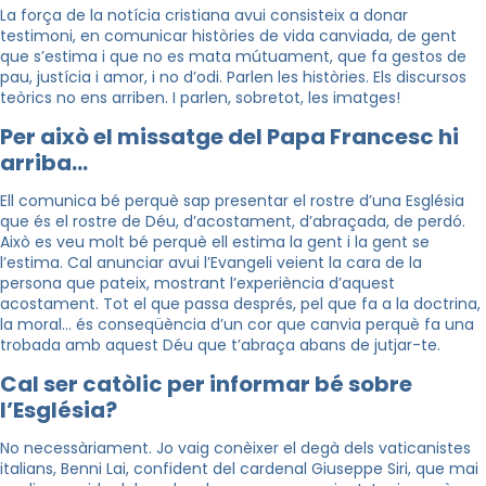
La força de la notícia cristiana avui consisteix a donar
testimoni, en comunicar històries de vida canviada, de gent
que s’estima i que no es mata mútuament, que fa gestos de
pau, justícia i amor, i no d’odi. Parlen les històries. Els discursos
teòrics no ens arriben. I parlen, sobretot, les imatges!
Per això el missatge del Papa Francesc hi
arriba…
Ell comunica bé perquè sap presentar el rostre d’una Església
que és el rostre de Déu, d’acostament, d’abraçada, de perdó.
Això es veu molt bé perquè ell estima la gent i la gent se
l’estima. Cal anunciar avui l’Evangeli veient la cara de la
persona que pateix, mostrant l’experiència d’aquest
acostament. Tot el que passa després, pel que fa a la doctrina,
la moral… és conseqüència d’un cor que canvia perquè fa una
trobada amb aquest Déu que t’abraça abans de jutjar-te.
Cal ser catòlic per informar bé sobre
l’Església?
No necessàriament. Jo vaig conèixer el degà dels vaticanistes
italians, Benni Lai, confident del cardenal Giuseppe Siri, que mai