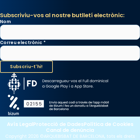
duració aproximada de tres hores. Després,
processó (recuperada el 1972) al voltant
Subscriviu-vos al nostre butlletí electrònic:
del temple amb les relíquies de les santes.
Nom
Des de 1985 hi participa també un grup de
diablesses amb música i ball propis. Festa
gran a Mataró.
Correu electrònic
*
«Si vols saber què és calor, ves per les
Santes a Mataró»🥵.
Photo
View on Facebook
·
Share
Avís Legal
Protecció de Dades
Política de Cookies
Canal de denúncia
Copyright 2026 ©ARQUEBISBAT DE BARCELONA, tots els drets