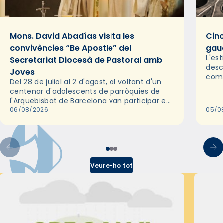
Mons. David Abadías visita les
Cinc
convivències “Be Apostle” del
gaud
L'es
Secretariat Diocesà de Pastoral amb
desc
Joves
comp
Del 28 de juliol al 2 d'agost, al voltant d'un
deix
centenar d'adolescents de parròquies de
trav
l'Arquebisbat de Barcelona van participar en
les convivències Be Apostle, organitzades
06/08/2026
05/0
pel Secretariat Diocesà de Pastoral amb…
Veure-ho tot