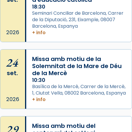
Santes a Mataró»🥵.
18:30
Photo
Seminari Conciliar de Barcelona, Carrer
de la Diputació, 231, Eixample, 08007
View on Facebook
·
Share
Barcelona, Espanya
2026
+ info
Arquebisbat de Barcelona
2 weeks ago
Jaume, fill de Zebedeu, és juntament amb el
24
Missa amb motiu de la
seu germà Joan i Pere un dels que
Solemnitat de la Mare de Déu
acompanyava més de prop Jesús.
set.
de la Mercè
Segons el llibre dels Fets (12,2) fou el primer
10:30
apòstol màrtir, decapitat a Jerusalem per
Basílica de la Mercè, Carrer de la Mercè,
1, Ciutat Vella, 08002 Barcelona, Espanya
Herodes Agripa (vers l'any 44).
2026
+ info
Patró de Galícia, després de les invasions
musulmanes fou venerat com a patró dels
Regnes castellans i més tard de tota
29
Missa amb motiu del
Espanya.