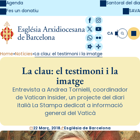
Agenda
Santoral del dia
SAVA
Fes un donatiu
Facebook
Instagram
X / Twitter
YouTube
CA
Me
Cerca
WhatsApp
Flickr
Radio Estel
Catalunya Cristi
Home
Notícies
La clau: el testimoni i la imatge
La clau: el testimoni i la
imatge
Entrevista a Andrea Tornielli, coordinador
de Vatican Insider, un projecte del diari
italià La Stampa dedicat a informació
general del Vaticà
22 Març, 2018
Església de Barcelona