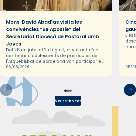
Mons. David Abadías visita les
Cinc
convivències “Be Apostle” del
gaud
L'es
Secretariat Diocesà de Pastoral amb
desc
Joves
comp
Del 28 de juliol al 2 d'agost, al voltant d'un
deix
centenar d'adolescents de parròquies de
trav
l'Arquebisbat de Barcelona van participar en
les convivències Be Apostle, organitzades
06/08/2026
05/0
pel Secretariat Diocesà de Pastoral amb…
Veure-ho tot