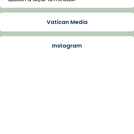
Mons. Sergi Gordo, bisbe de Tortosa, ha
presidit aquest 27 de juliol la missa de Les
Vatican Media
Santes de Mataró.
🔗
tinyurl.com/cvu5jmbk
📸 J. Merino
Instagram
Photo
View on Facebook
·
Share
Arquebisbat de Barcelona
is at Catedral
de Barcelona.
1 week ago
Aquest dilluns, 27 de juliol, ha tingut lloc la
missa d’acció de gràcies en agraïment al
comitè organitzador de la visita apostòlica
del Sant Pare Lleó XIV a Barcelona, i als
col·laboradors, a la Catedral de Barcelona.