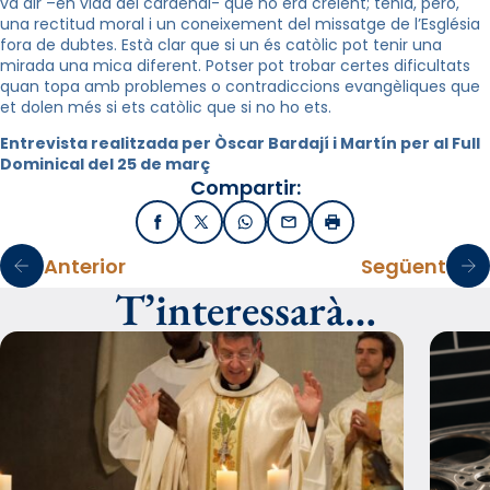
va dir –en vida del cardenal- que no era creient; tenia, però,
una rectitud moral i un coneixement del missatge de l’Església
fora de dubtes. Està clar que si un és catòlic pot tenir una
mirada una mica diferent. Potser pot trobar certes dificultats
quan topa amb problemes o contradiccions evangèliques que
et dolen més si ets catòlic que si no ho ets.
Entrevista realitzada per Òscar Bardají i Martín per al Full
Dominical del 25 de març
Compartir:
Facebook
X / Twitter
WhatsApp
Email
Imprimir
Anterior
Següent
T’interessarà…