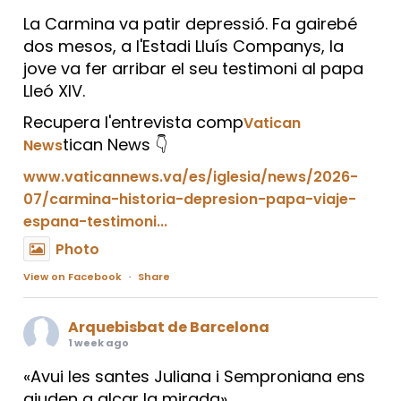
La Carmina va patir depressió. Fa gairebé
dos mesos, a l'Estadi Lluís Companys, la
jove va fer arribar el seu testimoni al papa
Lleó XIV.
Recupera l'entrevista comp
Vatican
tican News 👇
News
www.vaticannews.va/es/iglesia/news/2026-
07/carmina-historia-depresion-papa-viaje-
espana-testimoni...
Photo
View on Facebook
·
Share
Arquebisbat de Barcelona
1 week ago
«Avui les santes Juliana i Semproniana ens
ajuden a alçar la mirada»