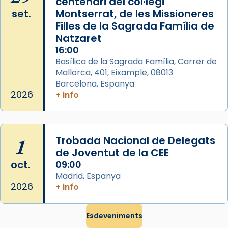
centenari del col·legi
El seu sepulcre a Compostela fou un gran
set.
Montserrat, de les Missioneres
centre de peregrinacions medievals de tot
Filles de la Sagrada Família de
el món cristià, després de Roma i terra
Natzaret
Santa.
16:00
Basílica de la Sagrada Família, Carrer de
«A Raïms de Sant Jaume, raïms aigualits;
Mallorca, 401, Eixample, 08013
raïms de setembre te'n llepes els dits»,
Barcelona, Espanya
segons una dita popular.
2026
+ info
Photo
View on Facebook
·
Share
1
Trobada Nacional de Delegats
de Joventut de la CEE
oct.
09:00
Madrid, Espanya
2026
+ info
Esdeveniments