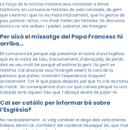
La força de la notícia cristiana avui consisteix a donar
testimoni, en comunicar històries de vida canviada, de gent
que s’estima i que no es mata mútuament, que fa gestos de
pau, justícia i amor, i no d’odi. Parlen les històries. Els discursos
teòrics no ens arriben. I parlen, sobretot, les imatges!
Per això el missatge del Papa Francesc hi
arriba…
Ell comunica bé perquè sap presentar el rostre d’una Església
que és el rostre de Déu, d’acostament, d’abraçada, de perdó.
Això es veu molt bé perquè ell estima la gent i la gent se
l’estima. Cal anunciar avui l’Evangeli veient la cara de la
persona que pateix, mostrant l’experiència d’aquest
acostament. Tot el que passa després, pel que fa a la doctrina,
la moral… és conseqüència d’un cor que canvia perquè fa una
trobada amb aquest Déu que t’abraça abans de jutjar-te.
Cal ser catòlic per informar bé sobre
l’Església?
No necessàriament. Jo vaig conèixer el degà dels vaticanistes
italians, Benni Lai, confident del cardenal Giuseppe Siri, que mai