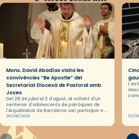
Mons. David Abadías visita les
Cinc
convivències “Be Apostle” del
gaud
L'es
Secretariat Diocesà de Pastoral amb
desc
Joves
comp
Del 28 de juliol al 2 d'agost, al voltant d'un
deix
centenar d'adolescents de parròquies de
trav
l'Arquebisbat de Barcelona van participar en
les convivències Be Apostle, organitzades
06/08/2026
05/0
pel Secretariat Diocesà de Pastoral amb…