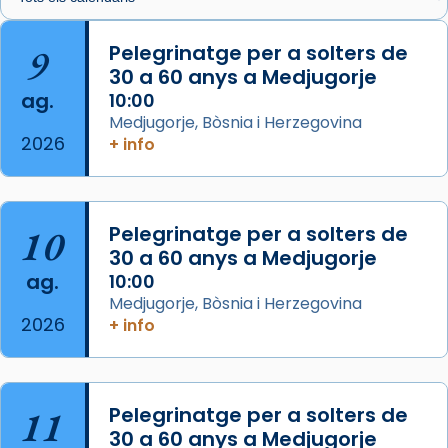
🔗
tinyurl.com/cvu5jmbk
📸 J. Merino
9
Pelegrinatge per a solters de
30 a 60 anys a Medjugorje
Photo
ag.
10:00
View on Facebook
·
Share
Medjugorje, Bòsnia i Herzegovina
2026
+ info
Arquebisbat de Barcelona
is at Catedral
de Barcelona.
2 weeks ago
Aquest dilluns, 27 de juliol, ha tingut lloc la
10
Pelegrinatge per a solters de
missa d’acció de gràcies en agraïment al
30 a 60 anys a Medjugorje
ag.
comitè organitzador de la visita apostòlica
10:00
Medjugorje, Bòsnia i Herzegovina
del Sant Pare Lleó XIV a Barcelona, i als
2026
+ info
col·laboradors, a la Catedral de Barcelona.
L’arquebisbe de Barcelona, el cardenal Joan
Josep Omella, ha presidit la missa i l’ha
11
Pelegrinatge per a solters de
concelebrat el bisbe auxiliar de Barcelona,
30 a 60 anys a Medjugorje
Mons. David Abadías.