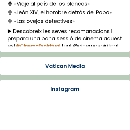
🍿 «Viaje al país de los blancos»
🍿 «León XIV, el hombre detrás del Papa»
🍿 «Las ovejas detectives»
▶️ Descobreix les seves recomanacions i
prepara una bona sessió de cinema aquest
est
itual @cinemaspiritcat
#CinemaEspiritual
Imatge: Generada amb IA (OpenAI)
Video
Vatican Media
View on Facebook
·
Share
Instagram
Arquebisbat de Barcelona
1 week ago
La Carmina va patir depressió. Fa gairebé
dos mesos, a l'Estadi Lluís Companys, la
jove va fer arribar el seu testimoni al papa
Lleó XIV.