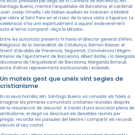
ha estat presidida pel degà de la Catedral de Barcelona, Mn.
Santiago Bueno, mentre l’arquebisbe de Barcelona, el cardenal
Joan Josep Omella, i els bisbes auxiliars es trobaven a Madrid
per rebre el Sant Pare en el marc de la seva visita a Espanya. La
celebració s’ha unit espiritualment a aquest esdeveniment
sota el lema compartit «Alça la Mirada».
Entre les autoritats presents hi havia el director general d’Afers
Religiosos de la Generalitat de Catalunya, Ramon Bassas; el
tinent d’alcaldia de Prevenció, Seguretat, Convivència i Règim
Interior de l’Ajuntament de Barcelona, Albert Batlle, i la delegada
diocesana de l’Arquebisbat de Barcelona, Margarida Bofarull,
entre d’altres representants institucionals i eclesials.
Un mateix gest que uneix vint segles de
cristianisme
En la seva homilia, Mn. Santiago Bueno va convidar els fidels a
imaginar les primeres comunitats cristianes reunides després
de la resurrecció de Jesucrist. A través d’una evocació plena de
simbolisme, el degà va descriure els deixebles reunits per
pregar, recordar les paraules del Mestre i compartir els records
viscuts al seu costat.