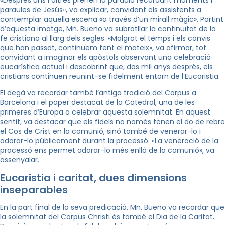
«Després uns i altres prenen la paraula recordant moments i
paraules de Jesús», va explicar, convidant els assistents a
contemplar aquella escena «a través d’un mirall màgic». Partint
d’aquesta imatge, Mn. Bueno va subratllar la continuïtat de la
fe cristiana al llarg dels segles. «Malgrat el temps i els canvis
que han passat, continuem fent el mateix», va afirmar, tot
convidant a imaginar els apòstols observant una celebració
eucarística actual i descobrint que, dos mil anys després, els
cristians continuen reunint-se fidelment entorn de l’Eucaristia.
El degà va recordar també l’antiga tradició del Corpus a
Barcelona i el paper destacat de la Catedral, una de les
primeres d’Europa a celebrar aquesta solemnitat. En aquest
sentit, va destacar que els fidels no només tenen el do de rebre
el Cos de Crist en la comunió, sinó també de venerar-lo i
adorar-lo públicament durant la processó. «La veneració de la
processó ens permet adorar-lo més enllà de la comunió», va
assenyalar.
Eucaristia i caritat, dues dimensions
inseparables
En la part final de la seva predicació, Mn. Bueno va recordar que
la solemnitat del Corpus Christi és també el Dia de la Caritat.