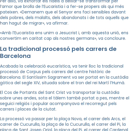
Per això, va exhortar els fidels a deixar-se transformar per
l’amor que brolla de l’Eucaristia i a fer-se propers als qui més
pateixen. «Demanem que el Senyor ens faci sensibles davant
dels pobres, dels malalts, dels abandonats i de tots aquells que
han hagut de migrar», va afirmar.
«Amb l’Eucaristia ens unim a Jesucrist i, amb aquesta unió, ens
convertim en caritat cap als nostres germans», va concloure.
La tradicional processó pels carrers de
Barcelona
Acabada la celebració eucarística, va tenir lloc la tradicional
processó de Corpus pels carrers del centre històric de
Barcelona. El Santíssim Sagrament va ser portat en la custòdia
gòtica del segle XIV, situada sobre el tron del rei Martí l’Humà.
El Cos de Portants del Sant Crist va transportar la custòdia
sobre unes andes, sota el tàlem també portat a pes, mentre el
seguici religiós i popular acompanyava el recorregut pels
carrers i places de la ciutat.
La processó va passar per la plaça Nova, el carrer dels Arcs, el
carrer de Cucurulla, la plaça de la Cucurulla, el carrer del Pi, la
plaça de Sant Josep Oriol, la plaça del Pi, el carrer del Cardenal