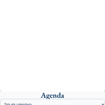
Recupera l'entrevista comp
Vatican
tican News 👇
News
www.vaticannews.va/es/iglesia/news/2026-
07/carmina-historia-depresion-papa-viaje-
espana-testimoni...
Photo
View on Facebook
·
Share
Arquebisbat de Barcelona
2 weeks ago
«Avui les santes Juliana i Semproniana ens
ajuden a alçar la mirada»
Mons. Sergi Gordo, bisbe de Tortosa, ha
presidit aquest 27 de juliol la missa de Les
Agenda
Santes de Mataró.