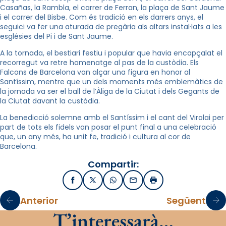
Casañas, la Rambla, el carrer de Ferran, la plaça de Sant Jaume
i el carrer del Bisbe. Com és tradició en els darrers anys, el
seguici va fer una aturada de pregària als altars instal·lats a les
esglésies del Pi i de Sant Jaume.
A la tornada, el bestiari festiu i popular que havia encapçalat el
recorregut va retre homenatge al pas de la custòdia. Els
Falcons de Barcelona van alçar una figura en honor al
Santíssim, mentre que un dels moments més emblemàtics de
la jornada va ser el ball de l’Àliga de la Ciutat i dels Gegants de
la Ciutat davant la custòdia.
La benedicció solemne amb el Santíssim i el cant del Virolai per
part de tots els fidels van posar el punt final a una celebració
que, un any més, ha unit fe, tradició i cultura al cor de
Barcelona.
Compartir:
Facebook
X / Twitter
WhatsApp
Email
Imprimir
Anterior
Següent
T’interessarà…