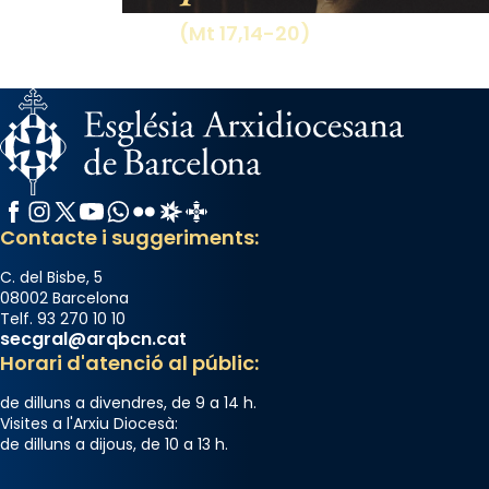
(Mt 17,14-20)
Facebook
Instagram
X / Twitter
YouTube
WhatsApp
Flickr
Radio Estel
Catalunya Cristiana
Contacte i suggeriments:
C. del Bisbe, 5
08002 Barcelona
Telf. 93 270 10 10
secgral@arqbcn.cat
Horari d'atenció al públic:
de dilluns a divendres, de 9 a 14 h.
Visites a l'Arxiu Diocesà:
de dilluns a dijous, de 10 a 13 h.