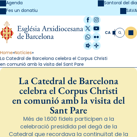
Agenda
Santoral del dia
SAVA
Fes un donatiu
Facebook
Instagram
X / Twitter
YouTube
CA
Me
Cerca
WhatsApp
Flickr
Radio Estel
Catalunya Cristi
Home
Notícies
La Catedral de Barcelona celebra el Corpus Christi
en comunió amb la visita del Sant Pare
La Catedral de Barcelona
celebra el Corpus Christi
en comunió amb la visita del
Sant Pare
Més de 1.600 fidels participen a la
celebració presidida pel degà de la
Catedral que recordava la continuïtat de la