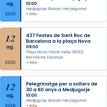
ag.
10:00
📸 Dr. G. Simón
Medjugorje, Bòsnia i Herzegovina
2026
+ info
Photo
View on Facebook
·
Share
12
437 Festes de Sant Roc de
Arquebisbat de Barcelona
2 weeks ago
Barcelona a la plaça Nova
ag.
09:00
Memòria de les santes Juliana i
Plaça Nova, Ciutat Vella, 08002
Semproniana, verges i màrtirs.
Barcelona, Espanya
2026
Acompanyant la història de sant Cugat, a
+ info
partir de l’Edat Mitjana sorgeix la tradició
que les santes Juliana (“relatiu a Júlia”) i
Semproniana (“relatiu a Semprònia =
12
Pelegrinatge per a solters de
eterna”) són deixebles seves. I l’any 1667, el
30 a 60 anys a Medjugorje
frare Joan Gaspar Roig, afirma en una obra
ag.
10:00
que les santes són filles de l’antiga Iluro.
Medjugorje, Bòsnia i Herzegovina
Mataró en reivindicarà les relíquies fins que
2026
+ info