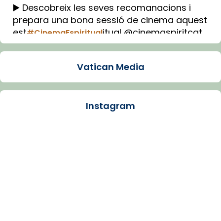
▶️ Descobreix les seves recomanacions i
prepara una bona sessió de cinema aquest
est
itual @cinemaspiritcat
#CinemaEspiritual
Imatge: Generada amb IA (OpenAI)
Video
Vatican Media
View on Facebook
·
Share
Instagram
Arquebisbat de Barcelona
2 weeks ago
La Carmina va patir depressió. Fa gairebé
dos mesos, a l'Estadi Lluís Companys, la
jove va fer arribar el seu testimoni al papa
Lleó XIV.
Recupera l'entrevista comp
Vatican
tican News 👇
News
www.vaticannews.va/es/iglesia/news/2026-