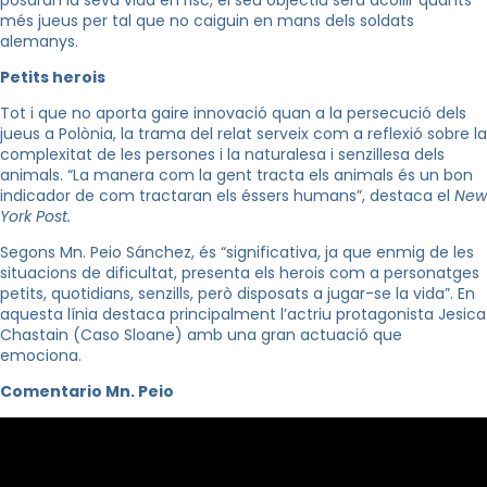
posaran la seva vida en risc, el seu objectiu serà acollir quants
més jueus per tal que no caiguin en mans dels soldats
alemanys.
Petits herois
Tot i que no aporta gaire innovació quan a la persecució dels
jueus a Polònia, la trama del relat serveix com a reflexió sobre la
complexitat de les persones i la naturalesa i senzillesa dels
animals. “La manera com la gent tracta els animals és un bon
indicador de com tractaran els éssers humans”, destaca el
New
York Post.
Segons
Mn
.
Peio
Sánchez, és “significativa, ja que enmig de les
situacions de dificultat, presenta els herois com a personatges
petits, quotidians, senzills, però disposats a jugar-se la vida”. En
aquesta línia
destaca
principalment l’actriu protagonista
Jesica
Chastain
(Caso
Sloane
) amb una gran actuació que
emociona.
Comentario Mn. Peio