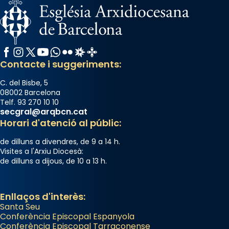
Facebook
Instagram
X / Twitter
YouTube
WhatsApp
Flickr
Radio Estel
Catalunya Cristiana
Contacte i suggeriments:
C. del Bisbe, 5
08002 Barcelona
Telf. 93 270 10 10
secgral@arqbcn.cat
Horari d'atenció al públic:
de dilluns a divendres, de 9 a 14 h.
Visites a l'Arxiu Diocesà:
de dilluns a dijous, de 10 a 13 h.
Enllaços d'interès:
Santa Seu
Conferència Episcopal Espanyola
Conferència Episcopal Tarraconense