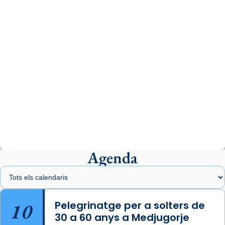
07/carmina-historia-depresion-papa-viaje-
espana-testimoni...
Photo
View on Facebook
·
Share
Arquebisbat de Barcelona
2 weeks ago
«Avui les santes Juliana i Semproniana ens
ajuden a alçar la mirada»
Mons. Sergi Gordo, bisbe de Tortosa, ha
presidit aquest 27 de juliol la missa de Les
Agenda
Santes de Mataró.
🔗
tinyurl.com/cvu5jmbk
📸 J. Merino
10
Pelegrinatge per a solters de
30 a 60 anys a Medjugorje
Photo