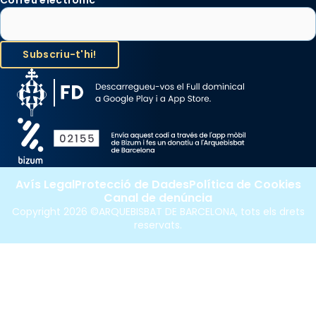
Correu electrònic
*
Avís Legal
Protecció de Dades
Política de Cookies
Canal de denúncia
Copyright 2026 ©ARQUEBISBAT DE BARCELONA, tots els drets
reservats.