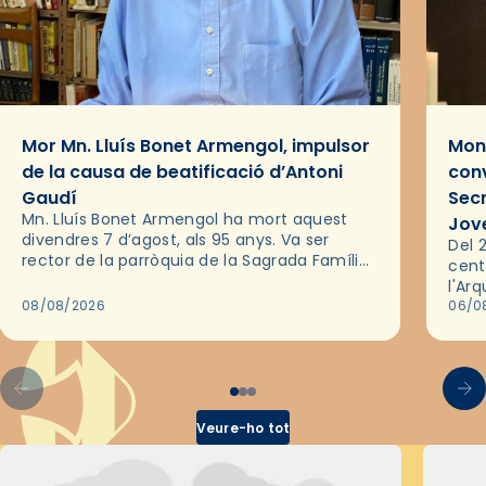
Mor Mn. Lluís Bonet Armengol, impulsor
Mons
de la causa de beatificació d’Antoni
conv
Gaudí
Sec
Mn. Lluís Bonet Armengol ha mort aquest
Jov
divendres 7 d’agost, als 95 anys. Va ser
Del 2
rector de la parròquia de la Sagrada Família
cent
de Barcelona durant 25 anys, entre 1993 i
l'Ar
2018,…
08/08/2026
les 
06/0
pel 
Veure-ho tot