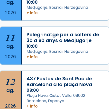
ag.
10:00
View on Facebook
·
Share
Medjugorje, Bòsnia i Herzegovina
2026
+ info
Arquebisbat de Barcelona
is at Catedral
de Barcelona.
2 weeks ago
Aquest dilluns, 27 de juliol, ha tingut lloc la
11
Pelegrinatge per a solters de
missa d’acció de gràcies en agraïment al
30 a 60 anys a Medjugorje
ag.
comitè organitzador de la visita apostòlica
10:00
Medjugorje, Bòsnia i Herzegovina
del Sant Pare Lleó XIV a Barcelona, i als
2026
+ info
col·laboradors, a la Catedral de Barcelona.
L’arquebisbe de Barcelona, el cardenal Joan
Josep Omella, ha presidit la missa i l’ha
12
437 Festes de Sant Roc de
concelebrat el bisbe auxiliar de Barcelona,
Barcelona a la plaça Nova
Mons. David Abadías.
ag.
09:00
📸 Dr. G. Simón
Plaça Nova, Ciutat Vella, 08002
Barcelona, Espanya
Photo
2026
+ info
View on Facebook
·
Share