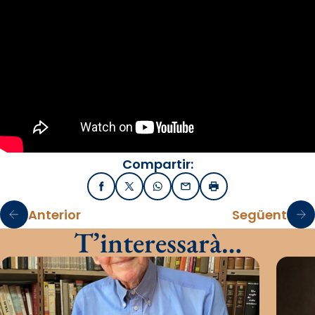
Compartir:
Facebook
X / Twitter
WhatsApp
Email
Imprimir
Anterior
Següent
T’interessarà…