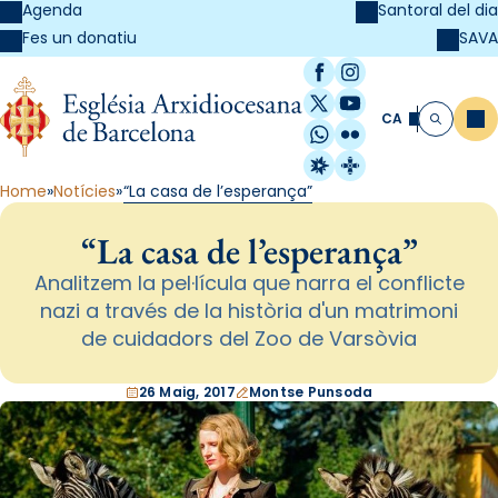
Agenda
Santoral del dia
SAVA
Fes un donatiu
Facebook
Instagram
X / Twitter
YouTube
CA
Me
Cerca
WhatsApp
Flickr
Radio Estel
Catalunya Cristi
Home
Notícies
“La casa de l’esperança”
“La casa de l’esperança”
Analitzem la pel·lícula que narra el conflicte
nazi a través de la història d'un matrimoni
de cuidadors del Zoo de Varsòvia
26 Maig, 2017
Montse Punsoda