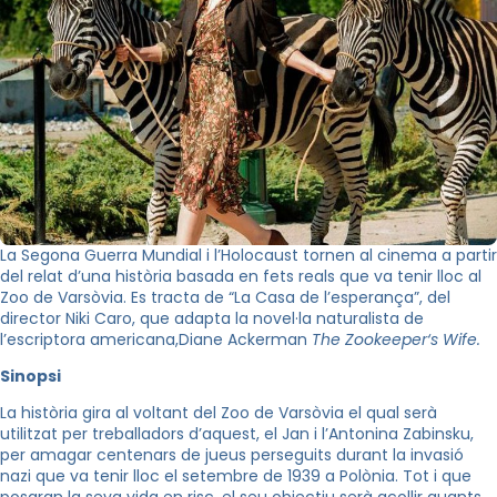
La Segona Guerra Mundial i l’Holocaust tornen al cinema a partir
del relat d’una història basada en fets reals que va tenir lloc al
Zoo de Varsòvia. Es tracta de “La Casa de l’esperança”, del
director
Niki
Caro, que adapta la novel·la naturalista de
l’escriptora americana
,Diane
Ackerman
The
Zookeeper
‘s
Wife
.
Sinopsi
La història gira al voltant del Zoo de Varsòvia el qual serà
utilitzat per treballadors d’aquest, el Jan i l’Antonina
Zabinsku
,
per amagar centenars de jueus perseguits durant la invasió
nazi que va tenir lloc el setembre de 1939 a Polònia. Tot i que