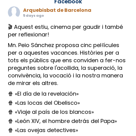
Facebook
Arquebisbat de Barcelona
5 days ago
🎬 Aquest estiu, cinema per gaudir i també
per reflexionar!
Mn. Peio Sánchez proposa cinc pel·lícules
per a aquestes vacances. Històries per a
tots els públics que ens conviden a fer-nos
preguntes sobre l'acollida, la superació, la
convivència, la vocació i la nostra manera
de mirar els altres.
🍿 «El día de la revelación»
🍿 «Las locas del Obelisco»
🍿 «Viaje al país de los blancos»
🍿 «León XIV, el hombre detrás del Papa»
🍿 «Las ovejas detectives»