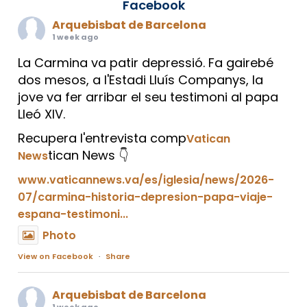
Facebook
Arquebisbat de Barcelona
1 week ago
La Carmina va patir depressió. Fa gairebé
dos mesos, a l'Estadi Lluís Companys, la
jove va fer arribar el seu testimoni al papa
Lleó XIV.
Recupera l'entrevista comp
Vatican
tican News 👇
News
www.vaticannews.va/es/iglesia/news/2026-
07/carmina-historia-depresion-papa-viaje-
espana-testimoni...
Photo
View on Facebook
·
Share
Arquebisbat de Barcelona
1 week ago