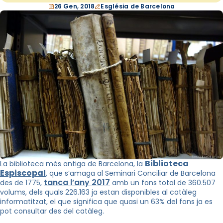
26 Gen, 2018
Església de Barcelona
Biblioteca
La biblioteca més antiga de Barcelona, la
Espiscopal
, que s’amaga al Seminari Conciliar de Barcelona
tanca l’any 2017
des de 1775,
amb un fons total de 360.507
volums, dels quals 226.163 ja estan disponibles al catàleg
informatitzat, el que significa que quasi un 63% del fons ja es
pot consultar des del catàleg.