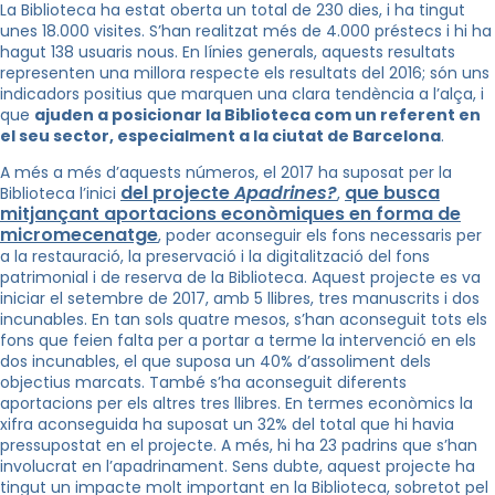
La Biblioteca ha estat oberta un total de 230 dies, i ha tingut
unes 18.000 visites. S’han realitzat més de 4.000 préstecs i hi ha
hagut 138 usuaris nous. En línies generals, aquests resultats
representen una millora respecte els resultats del 2016; són uns
indicadors positius que marquen una clara tendència a l’alça, i
que
ajuden a posicionar la Biblioteca com un referent en
el seu sector, especialment a la ciutat de Barcelona
.
A més a més d’aquests números, el 2017 ha suposat per la
del projecte
Apadrines?
que busca
Biblioteca l’inici
,
mitjançant aportacions econòmiques en forma de
micromecenatge
, poder aconseguir els fons necessaris per
a la restauració, la preservació i la digitalització del fons
patrimonial i de reserva de la Biblioteca. Aquest projecte es va
iniciar el setembre de 2017, amb 5 llibres, tres manuscrits i dos
incunables. En tan sols quatre mesos, s’han aconseguit tots els
fons que feien falta per a portar a terme la intervenció en els
dos incunables, el que suposa un 40% d’assoliment dels
objectius marcats. També s’ha aconseguit diferents
aportacions per els altres tres llibres. En termes econòmics la
xifra aconseguida ha suposat un 32% del total que hi havia
pressupostat en el projecte. A més, hi ha 23 padrins que s’han
involucrat en l’apadrinament. Sens dubte, aquest projecte ha
tingut un impacte molt important en la Biblioteca, sobretot pel