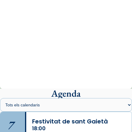
comitè organitzador de la visita apostòlica
del Sant Pare Lleó XIV a Barcelona, i als
col·laboradors, a la Catedral de Barcelona.
L’arquebisbe de Barcelona, el cardenal Joan
Josep Omella, ha presidit la missa i l’ha
concelebrat el bisbe auxiliar de Barcelona,
Mons. David Abadías.
📸 Dr. G. Simón
Photo
View on Facebook
·
Share
Agenda
Arquebisbat de Barcelona
1 week ago
Memòria de les santes Juliana i
Semproniana, verges i màrtirs.
7
Festivitat de sant Gaietà
Acompanyant la història de sant Cugat, a
18:00