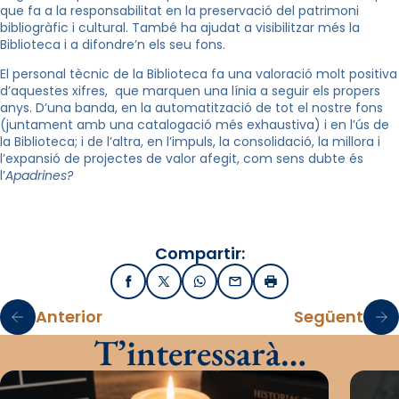
que fa a la responsabilitat en la preservació del patrimoni
bibliogràfic i cultural. També ha ajudat a visibilitzar més la
Biblioteca i a difondre’n els seu fons.
El personal tècnic de la Biblioteca fa una valoració molt positiva
d’aquestes xifres, que marquen una línia a seguir els propers
anys. D’una banda, en la automatització de tot el nostre fons
(juntament amb una catalogació més exhaustiva) i en l’ús de
la Biblioteca; i de l’altra, en l’impuls, la consolidació, la millora i
l’expansió de projectes de valor afegit, com sens dubte és
l’
Apadrines?
Compartir:
Facebook
X / Twitter
WhatsApp
Email
Imprimir
Anterior
Següent
T’interessarà…