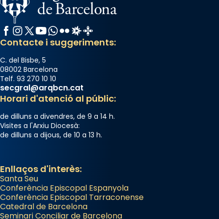
Facebook
Instagram
X / Twitter
YouTube
WhatsApp
Flickr
Radio Estel
Catalunya Cristiana
Contacte i suggeriments:
C. del Bisbe, 5
08002 Barcelona
Telf. 93 270 10 10
secgral@arqbcn.cat
Horari d'atenció al públic:
de dilluns a divendres, de 9 a 14 h.
Visites a l'Arxiu Diocesà:
de dilluns a dijous, de 10 a 13 h.
Enllaços d'interès:
Santa Seu
Conferència Episcopal Espanyola
Conferència Episcopal Tarraconense
Catedral de Barcelona
Seminari Conciliar de Barcelona