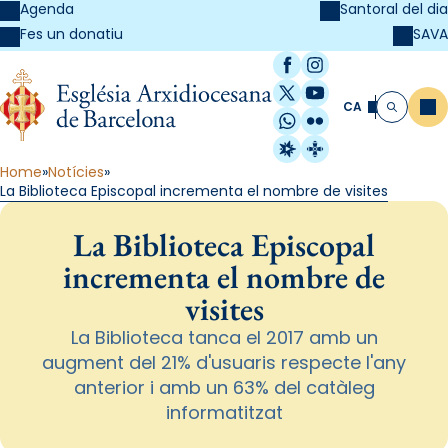
Agenda
Santoral del dia
SAVA
Fes un donatiu
Facebook
Instagram
X / Twitter
YouTube
CA
Me
Cerca
WhatsApp
Flickr
Radio Estel
Catalunya Cristi
Home
Notícies
La Biblioteca Episcopal incrementa el nombre de visites
La Biblioteca Episcopal
incrementa el nombre de
visites
La Biblioteca tanca el 2017 amb un
augment del 21% d'usuaris respecte l'any
anterior i amb un 63% del catàleg
informatitzat