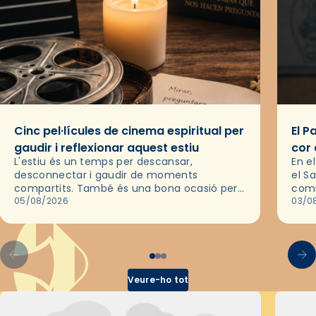
Cinc pel·lícules de cinema espiritual per
El P
gaudir i reflexionar aquest estiu
cor 
L'estiu és un temps per descansar,
En e
desconnectar i gaudir de moments
el S
compartits. També és una bona ocasió per
comu
deixar-se portar per una bona història i, a
05/08/2026
de l
03/0
través del cinema, reflexionar sobre les…
d’un
Veure-ho tot