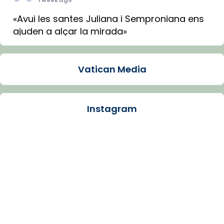
«Avui les santes Juliana i Semproniana ens
ajuden a alçar la mirada»
Mons. Sergi Gordo, bisbe de Tortosa, ha
presidit aquest 27 de juliol la missa de Les
Vatican Media
Santes de Mataró.
🔗
tinyurl.com/cvu5jmbk
📸 J. Merino
Instagram
Photo
View on Facebook
·
Share
Arquebisbat de Barcelona
is at Catedral
de Barcelona.
1 week ago
Aquest dilluns, 27 de juliol, ha tingut lloc la
missa d’acció de gràcies en agraïment al