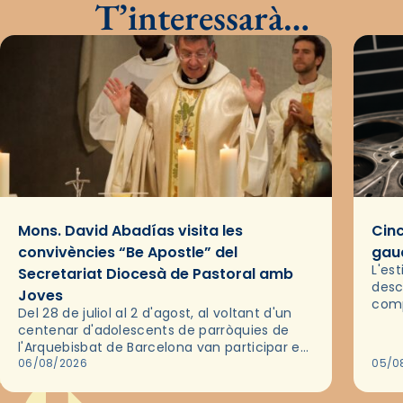
T’interessarà…
Mons. David Abadías visita les
Cinc
convivències “Be Apostle” del
gaud
L'es
Secretariat Diocesà de Pastoral amb
desc
Joves
comp
Del 28 de juliol al 2 d'agost, al voltant d'un
deix
centenar d'adolescents de parròquies de
trav
l'Arquebisbat de Barcelona van participar en
les convivències Be Apostle, organitzades
06/08/2026
05/0
pel Secretariat Diocesà de Pastoral amb…