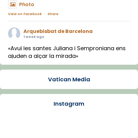
Photo
View on Facebook
·
Share
Arquebisbat de Barcelona
1 week ago
«Avui les santes Juliana i Semproniana ens
ajuden a alçar la mirada»
Mons. Sergi Gordo, bisbe de Tortosa, ha
presidit aquest 27 de juliol la missa de Les
Vatican Media
Santes de Mataró.
🔗
tinyurl.com/cvu5jmbk
📸 J. Merino
Instagram
Photo
View on Facebook
·
Share