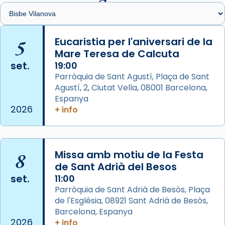
2 weeks ago
Memòria de les santes Juliana i
Semproniana, verges i màrtirs.
5
Eucaristia per l'aniversari de la
Mare Teresa de Calcuta
Acompanyant la història de sant Cugat, a
set.
19:00
partir de l’Edat Mitjana sorgeix la tradició
Parròquia de Sant Agustí, Plaça de Sant
que les santes Juliana (“relatiu a Júlia”) i
Agustí, 2, Ciutat Vella, 08001 Barcelona,
Semproniana (“relatiu a Semprònia =
Espanya
eterna”) són deixebles seves. I l’any 1667, el
2026
+ info
frare Joan Gaspar Roig, afirma en una obra
que les santes són filles de l’antiga Iluro.
Mataró en reivindicarà les relíquies fins que
les aconseguirà el 1772. L’ofici que es canta
8
Missa amb motiu de la Festa
de Sant Adrià del Besos
a la “Missa de les Santes” (“Missa de
set.
11:00
Glòria”) fou composta el 1848 per Mn.
Parròquia de Sant Adrià de Besòs, Plaça
Manuel Blanch, amb aire d’òpera
de l'Església, 08921 Sant Adrià de Besòs,
italianitzant; s’interpreta per privilegi
Barcelona, Espanya
pontifici, amb orquestra i cor, i té una
2026
+ info