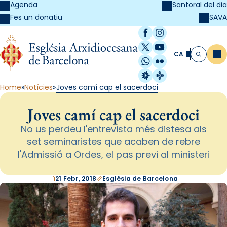
Agenda
Santoral del dia
SAVA
Fes un donatiu
Facebook
Instagram
X / Twitter
YouTube
CA
Me
Cerca
WhatsApp
Flickr
Radio Estel
Catalunya Cristi
Home
Notícies
Joves camí cap el sacerdoci
Joves camí cap el sacerdoci
No us perdeu l'entrevista més distesa als
set seminaristes que acaben de rebre
l'Admissió a Ordes, el pas previ al ministeri
21 Febr, 2018
Església de Barcelona