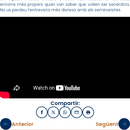
entorns més propers
quan van
saber que volien ser sacerdots
No us perdeu l’entrevista més distesa amb els seminaristes.
Compartir:
Facebook
X / Twitter
WhatsApp
Email
Imprimir
Anterior
Següent