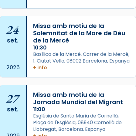
duració aproximada de tres hores. Després,
processó (recuperada el 1972) al voltant
del temple amb les relíquies de les santes.
24
Des de 1985 hi participa també un grup de
Missa amb motiu de la
Solemnitat de la Mare de Déu
diablesses amb música i ball propis. Festa
set.
de la Mercè
gran a Mataró.
10:30
«Si vols saber què és calor, ves per les
Basílica de la Mercè, Carrer de la Mercè,
Santes a Mataró»🥵.
1, Ciutat Vella, 08002 Barcelona, Espanya
2026
+ info
Photo
View on Facebook
·
Share
27
Missa amb motiu de la
Arquebisbat de Barcelona
2 weeks ago
Jornada Mundial del Migrant
set.
11:00
Jaume, fill de Zebedeu, és juntament amb el
Església de Santa Maria de Cornellà,
seu germà Joan i Pere un dels que
Plaça de l'Església, 08940 Cornellà de
acompanyava més de prop Jesús.
Llobregat, Barcelona, Espanya
2026
+ info