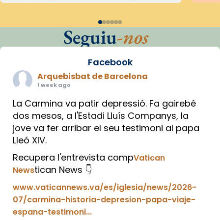
Seguiu
-nos
Facebook
Arquebisbat de Barcelona
1 week ago
La Carmina va patir depressió. Fa gairebé
dos mesos, a l'Estadi Lluís Companys, la
jove va fer arribar el seu testimoni al papa
Lleó XIV.
Recupera l'entrevista comp
Vatican
tican News 👇
News
www.vaticannews.va/es/iglesia/news/2026-
07/carmina-historia-depresion-papa-viaje-
espana-testimoni...