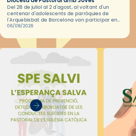
Diocesà de Pastoral amb Joves
Del 28 de juliol al 2 d'agost, al voltant d'un
centenar d'adolescents de parròquies de
l'Arquebisbat de Barcelona van participar en
les convivències Be Apostle, organitzades pel
06/08/2026
Secretariat Diocesà de Pastoral amb…