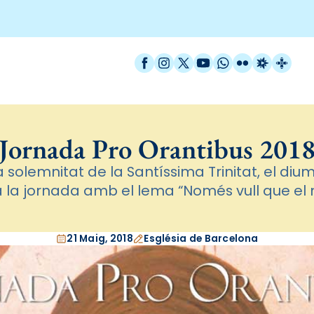
Facebook
Instagram
X / Twitter
YouTube
WhatsApp
Flickr
Radio Est
Catal
Jornada Pro Orantibus 201
a solemnitat de la Santíssima Trinitat, el di
 la jornada amb el lema “Només vull que el m
21 Maig, 2018
Església de Barcelona