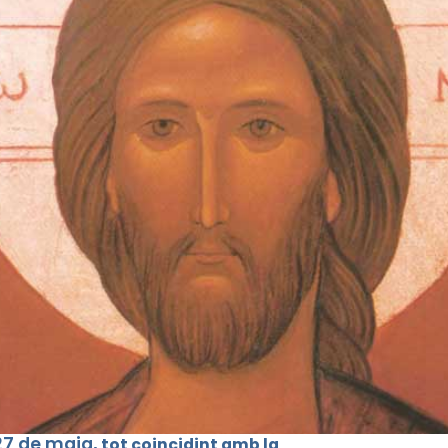
7 de maig
, tot coincidint amb
la