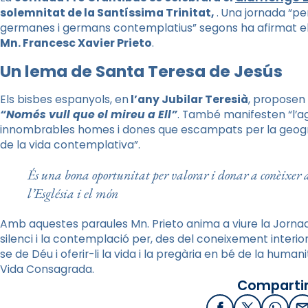
solemnitat de la Santíssima Trinitat,
. Una jornada “pe
germanes i germans contemplatius” segons ha afirmat el
Mn
. Francesc Xavier Prieto
.
Un lema de Santa Teresa de Jesús
Els bisbes espanyols, en
l’any Jubilar Teresià
, proposen 
“Només vull que el mireu a Ell”
. També manifesten “l’ag
innombrables homes i dones que escampats per la geograf
de la vida contemplativa”.
És una bona oportunitat per valorar i donar a conèixer a
l’Església i el món
Amb aquestes paraules
Mn
. Prieto anima a viure la Jorn
silenci i la contemplació per, des del coneixement interi
se de Déu i oferir-li la vida i la pregària en bé de la huma
Vida Consagrada.
Compartir