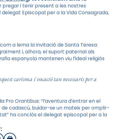
r pregar i tenir present a les nostres
 delegat Episcopal per a la Vida Consagrada,
com a lema la invitació de Santa Teresa:
raïment i, alhora, el suport paternal als
ia espanyola mantenen viu l’ideal religiós
quest carisma i vocació tan necessaris per a
ada Pro
Orantibus
: “l’aventura d’entrar en el
or de cadascú, buidar-se un mateix per omplir-
nitat” ha conclòs el delegat episcopal per a la
: