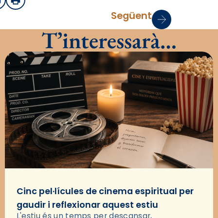
sApp
mail
Imprimir
Següent
T’interessarà…
Cinc pel·lícules de cinema espiritual per
gaudir i reflexionar aquest estiu
L'estiu és un temps per descansar,