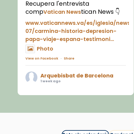
Recupera l'entrevista
comp
tican News 👇
Vatican News
www.vaticannews.va/es/iglesia/news
07/carmina-historia-depresion-
papa-viaje-espana-testimoni...
Photo
View on Facebook
·
Share
Arquebisbat de Barcelona
1 week ago
«Avui les santes Juliana i
Semproniana ens ajuden a alçar
la mirada»
Mons. Sergi Gordo, bisbe de
Tortosa, ha presidit aquest 27 de