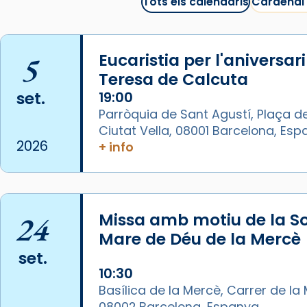
juliol la missa de Les Santes de
Tots els calendaris
Cardenal
Mataró.
🔗
tinyurl.com/cvu5jmbk
5
Eucaristia per l'aniversar
📸 J. Merino
Teresa de Calcuta
Photo
set.
19:00
Parròquia de Sant Agustí, Plaça de
View on Facebook
·
Share
Ciutat Vella, 08001 Barcelona, Es
2026
+ info
Arquebisbat de Barcelona
is at
Catedral de Barcelona.
1 week ago
Aquest dilluns, 27 de juliol, ha
24
Missa amb motiu de la So
tingut lloc la missa d’acció de
Mare de Déu de la Mercè
gràcies en agraïment al comitè
set.
organitzador de la visita
10:30
apostòlica del Sant Pare Lleó XIV
Basílica de la Mercè, Carrer de la M
a Barcelona, i als col·laboradors,
08002 Barcelona, Espanya