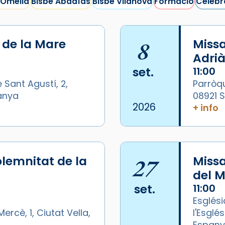
 Omella
Bisbe Abadías
Bisbe Vilanova
Formació
Celebr
i de la Mare
8
Missa
Adrià
set.
11:00
 Sant Agustí, 2,
Parròqu
panya
08921 
2026
+ info
lemnitat de la
27
Miss
del M
set.
11:00
Esglési
ercè, 1, Ciutat Vella,
l'Esglé
Espan