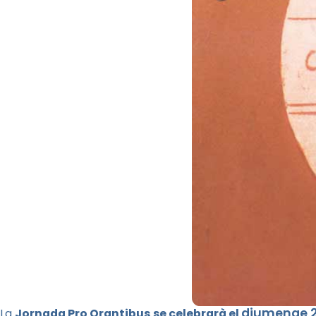
diumenge 2
La
Jornada Pro
Orantibus
se celebrarà el