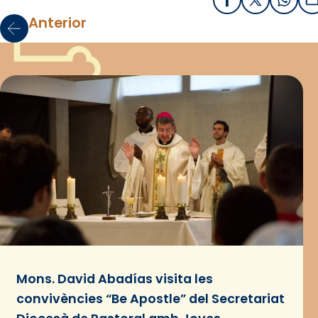
Facebook
X / Twitter
What
E
Anterior
Mons. David Abadías visita les
convivències “Be Apostle” del Secretariat