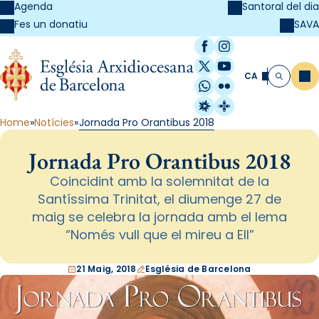
Agenda
Santoral del dia
SAVA
Fes un donatiu
Facebook
Instagram
X / Twitter
YouTube
CA
Me
Cerca
WhatsApp
Flickr
Radio Estel
Catalunya Cristi
Home
Notícies
Jornada Pro Orantibus 2018
Jornada Pro Orantibus 2018
Coincidint amb la solemnitat de la
Santíssima Trinitat, el diumenge 27 de
maig se celebra la jornada amb el lema
“Només vull que el mireu a Ell”
21 Maig, 2018
Església de Barcelona