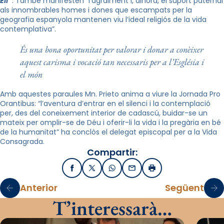
Ell”
. També manifesten “l’agraïment i, alhora, el suport paternal
als innombrables homes i dones que escampats per la
geografia espanyola mantenen viu l’ideal religiós de la vida
contemplativa”.
És una bona oportunitat per valorar i donar a conèixer
aquest carisma i vocació tan necessaris per a l’Església i
el món
Amb aquestes paraules
Mn
. Prieto anima a viure la Jornada Pro
Orantibus
: “l’aventura d’entrar en el silenci i la contemplació
per, des del coneixement interior de cadascú, buidar-se un
mateix per omplir-se de Déu i oferir-li la vida i la pregària en bé
de la humanitat” ha conclòs el delegat episcopal per a la Vida
Consagrada.
Compartir:
Facebook
X / Twitter
WhatsApp
Email
Imprimir
Anterior
Següent
T’interessarà…