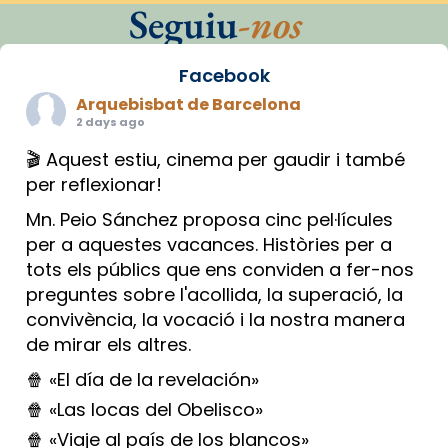
Seguiu
-nos
Facebook
Arquebisbat de Barcelona
2 days ago
🎬 Aquest estiu, cinema per gaudir i també
per reflexionar!
Mn. Peio Sánchez proposa cinc pel·lícules
per a aquestes vacances. Històries per a
tots els públics que ens conviden a fer-nos
preguntes sobre l'acollida, la superació, la
convivència, la vocació i la nostra manera
de mirar els altres.
🍿 «El día de la revelación»
🍿 «Las locas del Obelisco»
🍿 «Viaje al país de los blancos»