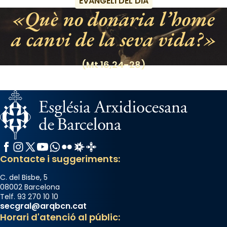
EVANGELI DEL DIA
Què no donaria l’home
a canvi de la seva vida?
(Mt 16,24-28)
Facebook
Instagram
X / Twitter
YouTube
WhatsApp
Flickr
Radio Estel
Catalunya Cristiana
Contacte i suggeriments:
C. del Bisbe, 5
08002 Barcelona
Telf. 93 270 10 10
secgral@arqbcn.cat
Horari d'atenció al públic: