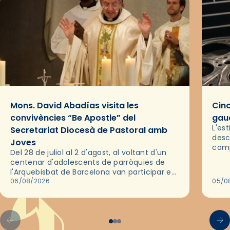
Mons. David Abadías visita les
Cinc
convivències “Be Apostle” del
gaud
L'es
Secretariat Diocesà de Pastoral amb
desc
Joves
comp
Del 28 de juliol al 2 d'agost, al voltant d'un
deix
centenar d'adolescents de parròquies de
trav
l'Arquebisbat de Barcelona van participar en
les convivències Be Apostle, organitzades
06/08/2026
05/0
pel Secretariat Diocesà de Pastoral amb…