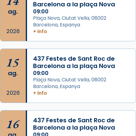
14
📸 Dr. G. Simón
Barcelona a la plaça Nova
ag.
09:00
Photo
Plaça Nova, Ciutat Vella, 08002
View on Facebook
·
Share
Barcelona, Espanya
2026
+ info
Arquebisbat de Barcelona
2 weeks ago
Memòria de les santes Juliana i
15
437 Festes de Sant Roc de
Semproniana, verges i màrtirs.
Barcelona a la plaça Nova
ag.
09:00
Acompanyant la història de sant Cugat, a
Plaça Nova, Ciutat Vella, 08002
partir de l’Edat Mitjana sorgeix la tradició
Barcelona, Espanya
que les santes Juliana (“relatiu a Júlia”) i
2026
+ info
Semproniana (“relatiu a Semprònia =
eterna”) són deixebles seves. I l’any 1667, el
frare Joan Gaspar Roig, afirma en una obra
que les santes són filles de l’antiga Iluro.
16
437 Festes de Sant Roc de
Mataró en reivindicarà les relíquies fins que
Barcelona a la plaça Nova
les aconseguirà el 1772. L’ofici que es canta
ag.
09:00