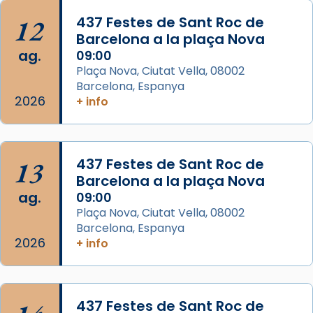
📸 J. Merino
12
437 Festes de Sant Roc de
Barcelona a la plaça Nova
Photo
ag.
09:00
View on Facebook
·
Share
Plaça Nova, Ciutat Vella, 08002
Barcelona, Espanya
Arquebisbat de Barcelona
2026
is at Catedral
+ info
de Barcelona.
2 weeks ago
Aquest dilluns, 27 de juliol, ha tingut lloc la
13
437 Festes de Sant Roc de
missa d’acció de gràcies en agraïment al
Barcelona a la plaça Nova
comitè organitzador de la visita apostòlica
ag.
09:00
del Sant Pare Lleó XIV a Barcelona, i als
Plaça Nova, Ciutat Vella, 08002
col·laboradors, a la Catedral de Barcelona.
Barcelona, Espanya
L’arquebisbe de Barcelona, el cardenal Joan
2026
+ info
Josep Omella, ha presidit la missa i l’ha
concelebrat el bisbe auxiliar de Barcelona,
Mons. David Abadías.
437 Festes de Sant Roc de