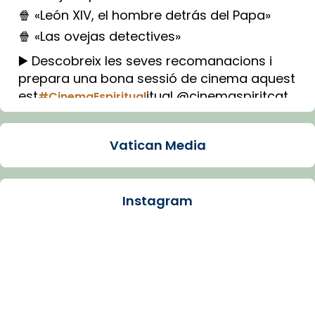
🍿 «León XIV, el hombre detrás del Papa»
🍿 «Las ovejas detectives»
▶️ Descobreix les seves recomanacions i
prepara una bona sessió de cinema aquest
est
itual @cinemaspiritcat
#CinemaEspiritual
Imatge: Generada amb IA (OpenAI)
Video
Vatican Media
View on Facebook
·
Share
Instagram
Arquebisbat de Barcelona
1 week ago
La Carmina va patir depressió. Fa gairebé
dos mesos, a l'Estadi Lluís Companys, la
jove va fer arribar el seu testimoni al papa
Lleó XIV.