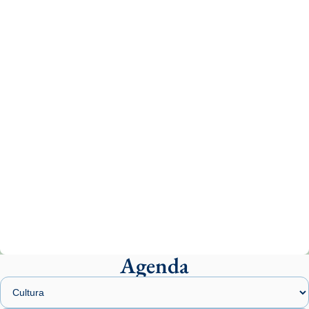
Recupera l'entrevista comp
Vatican
tican News 👇
News
www.vaticannews.va/es/iglesia/news/2026-
07/carmina-historia-depresion-papa-viaje-
espana-testimoni...
Photo
View on Facebook
·
Share
Arquebisbat de Barcelona
1 week ago
«Avui les santes Juliana i Semproniana ens
ajuden a alçar la mirada»
Mons. Sergi Gordo, bisbe de Tortosa, ha
presidit aquest 27 de juliol la missa de Les
Agenda
Santes de Mataró.
🔗
tinyurl.com/cvu5jmbk