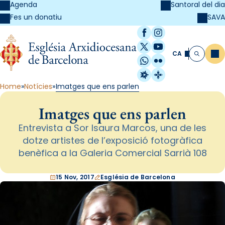
Agenda
Santoral del dia
SAVA
Fes un donatiu
Facebook
Instagram
X / Twitter
YouTube
CA
Me
Cerca
WhatsApp
Flickr
Radio Estel
Catalunya Cristi
Home
Notícies
Imatges que ens parlen
Imatges que ens parlen
Entrevista a Sor Isaura Marcos, una de les
dotze artistes de l’exposició fotogràfica
benèfica a la Galeria Comercial Sarrià 108
15 Nov, 2017
Església de Barcelona