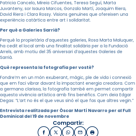
Patricia Cancelo, Mireia Cifuentes, Teresa Seguí, Marta
Juvanteny, sor Isaura Marcos, Gonzalo Martí, Joaquim Riera,
David Riera i Clara Rossy. Visions genuïnes que ofereixen una
experiència catàrtica entre art i solidaritat.
Per què a Galeries Sarrià?
Perquè la propietària d’aquestes galeries, Rosa Marta Maluquer,
ha cedit el local amb una finalitat solidària per a la Fundació
Arrels, amb motiu del 35 aniversari d’aquestes Galeries de
Sarrià.
Què representa la fotografia per vostè?
Fondre’m en un món exuberant, màgic, ple de vida i connexió
que em faci vibrar davant la impactant energia creadora. Com
a germana clarissa, la fotografia també em permet compartir
aquesta vivència artística amb fins benèfics. Com deia Edgar
Degas: “L’art no és el que veus sinó el que fas que altres vegin.”
Entrevista realitzada per Òscar Martí Navarro per al Full
Dominical del 19 de novembre
Compartir:
Facebook
X / Twitter
WhatsApp
Email
Imprimir