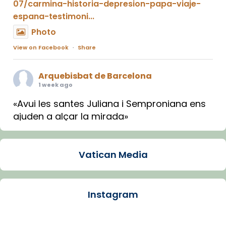
07/carmina-historia-depresion-papa-viaje-
espana-testimoni...
Photo
View on Facebook
·
Share
Arquebisbat de Barcelona
1 week ago
«Avui les santes Juliana i Semproniana ens
ajuden a alçar la mirada»
Mons. Sergi Gordo, bisbe de Tortosa, ha
presidit aquest 27 de juliol la missa de Les
Vatican Media
Santes de Mataró.
🔗
tinyurl.com/cvu5jmbk
📸 J. Merino
Instagram
Photo