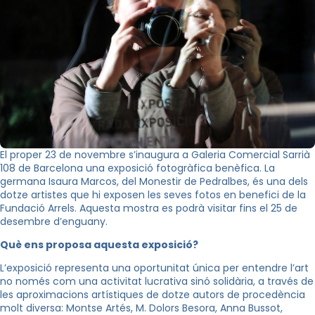
El proper 23 de novembre s’inaugura a Galeria Comercial Sarrià
108 de Barcelona una exposició fotogràfica benèfica. La
germana Isaura Marcos, del Monestir de Pedralbes, és una dels
dotze artistes que hi exposen les seves fotos en benefici de la
Fundació Arrels. Aquesta mostra es podrà visitar fins el 25 de
desembre d’enguany.
Què ens proposa aquesta exposició?
L’exposició representa una oportunitat única per entendre l’art
no només com una activitat lucrativa sinó solidària, a través de
les aproximacions artístiques de dotze autors de procedència
molt diversa: Montse Artés, M. Dolors Besora, Anna Bussot,