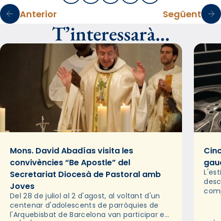
Anterior
Següent
T’interessarà…
Mons. David Abadías visita les
Cinc
convivències “Be Apostle” del
gaud
L'es
Secretariat Diocesà de Pastoral amb
desc
Joves
comp
Del 28 de juliol al 2 d'agost, al voltant d'un
deix
centenar d'adolescents de parròquies de
trav
l'Arquebisbat de Barcelona van participar en