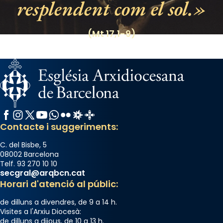
resplendent com el sol.
View on Facebook
·
Share
(Mt 17,1-9)
Facebook
Instagram
X / Twitter
YouTube
WhatsApp
Flickr
Radio Estel
Catalunya Cristiana
Contacte i suggeriments:
C. del Bisbe, 5
08002 Barcelona
Telf. 93 270 10 10
secgral@arqbcn.cat
Horari d'atenció al públic:
de dilluns a divendres, de 9 a 14 h.
Visites a l'Arxiu Diocesà:
de dilluns a dijous, de 10 a 13 h.