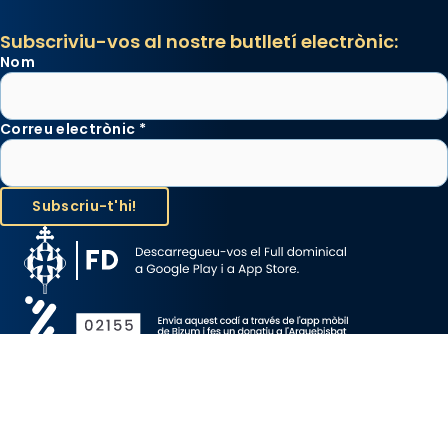
Subscriviu-vos al nostre butlletí electrònic:
Nom
Correu electrònic
*
Avís Legal
Protecció de Dades
Política de Cookies
Canal de denúncia
Copyright 2026 ©ARQUEBISBAT DE BARCELONA, tots els drets
reservats.