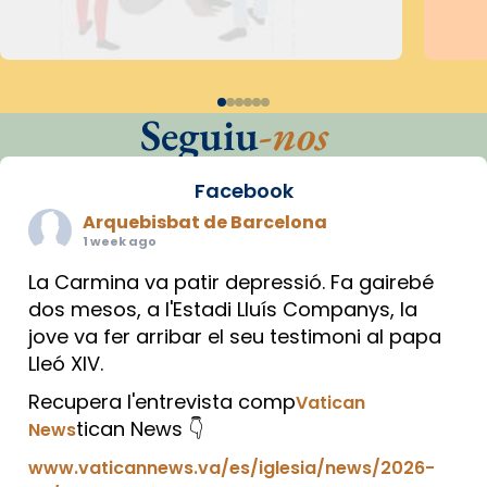
Seguiu
-nos
Facebook
Arquebisbat de Barcelona
1 week ago
La Carmina va patir depressió. Fa gairebé
dos mesos, a l'Estadi Lluís Companys, la
jove va fer arribar el seu testimoni al papa
Lleó XIV.
Recupera l'entrevista comp
Vatican
tican News 👇
News
www.vaticannews.va/es/iglesia/news/2026-