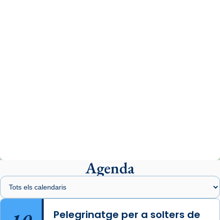
www.vaticannews.va/es/iglesia/news/2026-
07/carmina-historia-depresion-papa-viaje-
espana-testimoni...
Photo
View on Facebook
·
Share
Arquebisbat de Barcelona
2 weeks ago
«Avui les santes Juliana i Semproniana ens
ajuden a alçar la mirada»
Mons. Sergi Gordo, bisbe de Tortosa, ha
presidit aquest 27 de juliol la missa de Les
Agenda
Santes de Mataró.
🔗
tinyurl.com/cvu5jmbk
📸 J. Merino
Pelegrinatge per a solters de