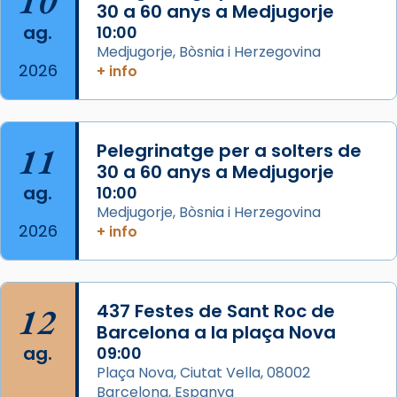
10
30 a 60 anys a Medjugorje
Photo
ag.
10:00
View on Facebook
·
Share
Medjugorje, Bòsnia i Herzegovina
2026
+ info
Arquebisbat de Barcelona
is at Catedral
de Barcelona.
2 weeks ago
Aquest dilluns, 27 de juliol, ha tingut lloc la
11
Pelegrinatge per a solters de
missa d’acció de gràcies en agraïment al
30 a 60 anys a Medjugorje
ag.
comitè organitzador de la visita apostòlica
10:00
Medjugorje, Bòsnia i Herzegovina
del Sant Pare Lleó XIV a Barcelona, i als
2026
+ info
col·laboradors, a la Catedral de Barcelona.
L’arquebisbe de Barcelona, el cardenal Joan
Josep Omella, ha presidit la missa i l’ha
12
437 Festes de Sant Roc de
concelebrat el bisbe auxiliar de Barcelona,
Barcelona a la plaça Nova
Mons. David Abadías.
ag.
09:00
📸 Dr. G. Simón
Plaça Nova, Ciutat Vella, 08002
Barcelona, Espanya
Photo