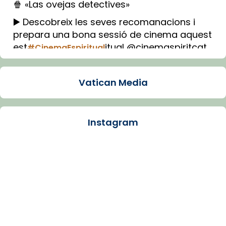
🍿 «Las ovejas detectives»
▶️ Descobreix les seves recomanacions i
prepara una bona sessió de cinema aquest
est
itual @cinemaspiritcat
#CinemaEspiritual
Imatge: Generada amb IA (OpenAI)
Video
Vatican Media
View on Facebook
·
Share
Instagram
Arquebisbat de Barcelona
2 weeks ago
La Carmina va patir depressió. Fa gairebé
dos mesos, a l'Estadi Lluís Companys, la
jove va fer arribar el seu testimoni al papa
Lleó XIV.
Recupera l'entrevista comp
Vatican
tican News 👇
News