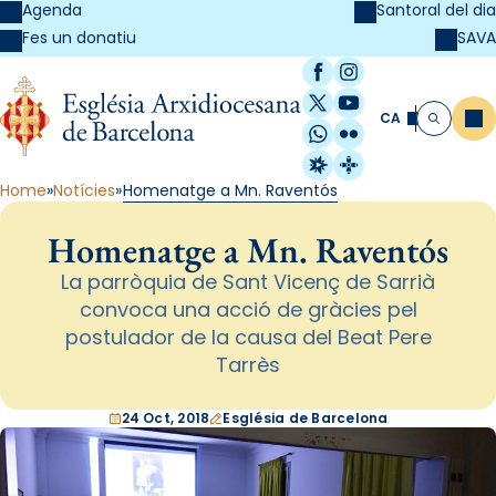
Agenda
Santoral del dia
SAVA
Fes un donatiu
Facebook
Instagram
X / Twitter
YouTube
CA
Me
Cerca
WhatsApp
Flickr
Radio Estel
Catalunya Cristi
Home
Notícies
Homenatge a Mn. Raventós
Homenatge a Mn. Raventós
La parròquia de Sant Vicenç de Sarrià
convoca una acció de gràcies pel
postulador de la causa del Beat Pere
Tarrès
24 Oct, 2018
Església de Barcelona