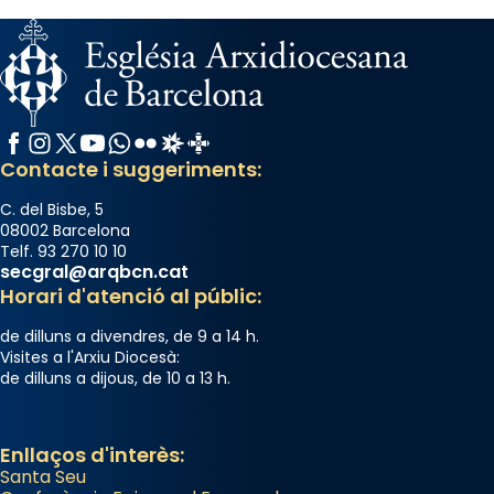
Facebook
Instagram
X / Twitter
YouTube
WhatsApp
Flickr
Radio Estel
Catalunya Cristiana
Contacte i suggeriments:
C. del Bisbe, 5
08002 Barcelona
Telf. 93 270 10 10
secgral@arqbcn.cat
Horari d'atenció al públic:
de dilluns a divendres, de 9 a 14 h.
Visites a l'Arxiu Diocesà:
de dilluns a dijous, de 10 a 13 h.
Enllaços d'interès:
Santa Seu