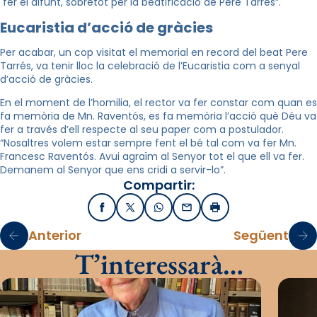
fer el difunt, sobretot per la beatificació de Pere Tarrés”.
Eucaristia d’acció de gràcies
Per acabar, un cop visitat el memorial en record del beat Pere
Tarrés, va tenir lloc la celebració de l’Eucaristia com a senyal
d’acció de gràcies.
En el moment de l’homilia, el rector va fer constar com quan es
fa memòria de Mn. Raventós, es fa memòria l’acció què Déu va
fer a través d’ell respecte al seu paper com a postulador.
“Nosaltres volem estar sempre fent el bé tal com va fer Mn.
Francesc Raventós. Avui agraïm al Senyor tot el que ell va fer.
Demanem al Senyor que ens cridi a servir-lo”.
Compartir:
Facebook
X / Twitter
WhatsApp
Email
Imprimir
Anterior
Següent
T’interessarà…