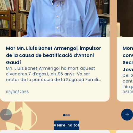
Mor Mn. Lluís Bonet Armengol, impulsor
Mons
de la causa de beatificació d’Antoni
conv
Gaudí
Sec
Mn. Lluís Bonet Armengol ha mort aquest
Jov
divendres 7 d’agost, als 95 anys. Va ser
Del 2
rector de la parròquia de la Sagrada Família
cent
de Barcelona durant 25 anys, entre 1993 i
l'Ar
2018,…
08/08/2026
les 
06/0
pel 
Veure-ho tot