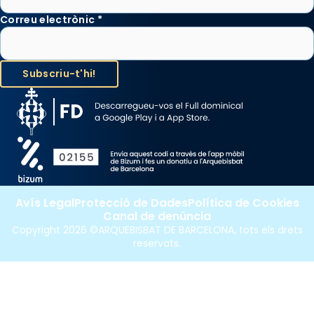
Correu electrònic
*
Avís Legal
Protecció de Dades
Política de Cookies
Canal de denúncia
Copyright 2026 ©ARQUEBISBAT DE BARCELONA, tots els drets
reservats.