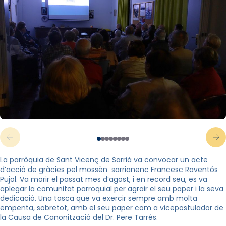
La parròquia de Sant Vicenç de Sarrià va convocar un acte
d’acció de gràcies pel mossèn sarrianenc Francesc Raventós
Pujol. Va morir el passat mes d’agost, i en record seu, es va
aplegar la comunitat parroquial per agrair el seu paper i la seva
dedicació. Una tasca que va exercir sempre amb molta
empenta, sobretot, amb el seu paper com a vicepostulador de
la Causa de Canonització del Dr. Pere Tarrés.