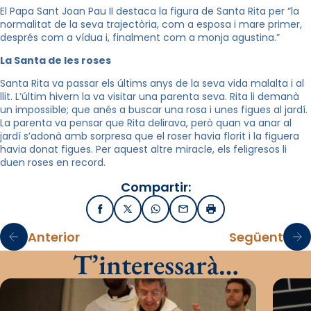
El Papa Sant Joan Pau II destaca la figura de Santa Rita per “la
normalitat de la seva trajectòria, com a esposa i mare primer,
després com a vídua i, finalment com a monja agustina.”
La Santa de les roses
Santa Rita va passar els últims anys de la seva vida malalta i al
llit. L’últim hivern la va visitar una parenta seva. Rita li demanà
un impossible; que anés a buscar una rosa i unes figues al jardí.
La parenta va pensar que Rita delirava, però quan va anar al
jardí s’adonà amb sorpresa que el roser havia florit i la figuera
havia donat figues. Per aquest altre miracle, els feligresos li
duen roses en record.
Compartir:
Facebook
X / Twitter
WhatsApp
Email
Imprimir
Anterior
Següent
T’interessarà…