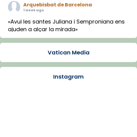
Arquebisbat de Barcelona
1 week ago
«Avui les santes Juliana i Semproniana ens
ajuden a alçar la mirada»
Mons. Sergi Gordo, bisbe de Tortosa, ha
presidit aquest 27 de juliol la missa de Les
Vatican Media
Santes de Mataró.
🔗
tinyurl.com/cvu5jmbk
📸 J. Merino
Instagram
Photo
View on Facebook
·
Share
Arquebisbat de Barcelona
is at Catedral
de Barcelona.
1 week ago
Aquest dilluns, 27 de juliol, ha tingut lloc la