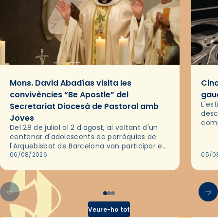
Mons. David Abadías visita les
Cinc
convivències “Be Apostle” del
gaud
L'es
Secretariat Diocesà de Pastoral amb
desc
Joves
comp
Del 28 de juliol al 2 d'agost, al voltant d'un
deix
centenar d'adolescents de parròquies de
trav
l'Arquebisbat de Barcelona van participar en
les convivències Be Apostle, organitzades
06/08/2026
05/0
pel Secretariat Diocesà de Pastoral amb…
Veure-ho tot