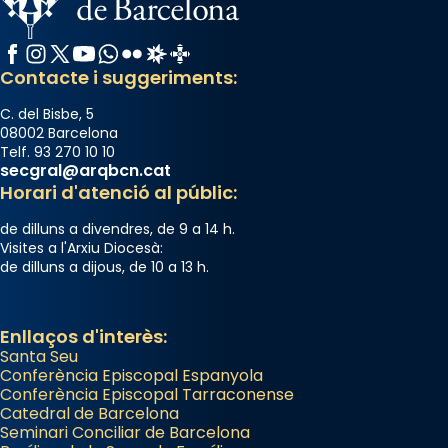
Facebook
Instagram
X / Twitter
YouTube
WhatsApp
Flickr
Radio Estel
Catalunya Cristiana
Contacte i suggeriments:
C. del Bisbe, 5
08002 Barcelona
Telf. 93 270 10 10
secgral@arqbcn.cat
Horari d'atenció al públic:
de dilluns a divendres, de 9 a 14 h.
Visites a l'Arxiu Diocesà:
de dilluns a dijous, de 10 a 13 h.
Enllaços d'interès:
Santa Seu
Conferència Episcopal Espanyola
Conferència Episcopal Tarraconense
Catedral de Barcelona
Seminari Conciliar de Barcelona