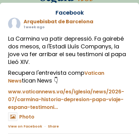
Facebook
Arquebisbat de Barcelona
1 week ago
La Carmina va patir depressió. Fa gairebé
dos mesos, a l'Estadi Lluís Companys, la
jove va fer arribar el seu testimoni al papa
Lleó XIV.
Recupera l'entrevista comp
Vatican
tican News 👇
News
www.vaticannews.va/es/iglesia/news/2026-
07/carmina-historia-depresion-papa-viaje-
espana-testimoni...
Photo
View on Facebook
·
Share