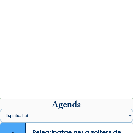
missa d’acció de gràcies en agraïment al
comitè organitzador de la visita apostòlica
del Sant Pare Lleó XIV a Barcelona, i als
col·laboradors, a la Catedral de Barcelona.
L’arquebisbe de Barcelona, el cardenal Joan
Josep Omella, ha presidit la missa i l’ha
concelebrat el bisbe auxiliar de Barcelona,
Mons. David Abadías.
📸 Dr. G. Simón
Photo
View on Facebook
·
Share
Agenda
Arquebisbat de Barcelona
2 weeks ago
Memòria de les santes Juliana i
Semproniana, verges i màrtirs.
Pelegrinatge per a solters de