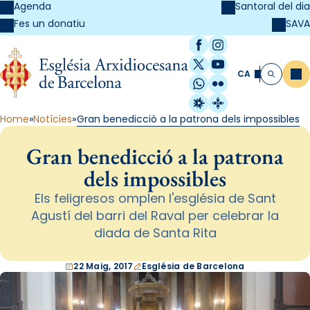
Agenda
Santoral del dia
SAVA
Fes un donatiu
Facebook
Instagram
X / Twitter
YouTube
CA
Me
Cerca
WhatsApp
Flickr
Radio Estel
Catalunya Cristi
Home
Notícies
Gran benedicció a la patrona dels impossibles
Gran benedicció a la patrona
dels impossibles
Els feligresos omplen l'església de Sant
Agustí del barri del Raval per celebrar la
diada de Santa Rita
22 Maig, 2017
Església de Barcelona