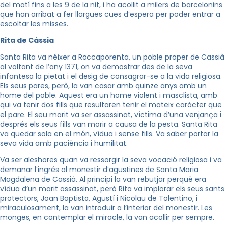
del matí fins a les 9 de la nit, i ha acollit a milers de barcelonins
que han arribat a fer llargues cues d’espera per poder entrar a
escoltar les misses.
Rita de Càssia
Santa Rita va néixer a Roccaporenta, un poble proper de Cassià
al voltant de l’any 1371, on va demostrar des de la seva
infantesa la pietat i el desig de consagrar-se a la vida religiosa.
Els seus pares, però, la van casar amb quinze anys amb un
home del poble. Aquest era un home violent i masclista, amb
qui va tenir dos fills que resultaren tenir el mateix caràcter que
el pare. El seu marit va ser assassinat, víctima d’una venjança i
després els seus fills van morir a causa de la pesta. Santa Rita
va quedar sola en el món, vídua i sense fills. Va saber portar la
seva vida amb paciència i humilitat.
Va ser aleshores quan va ressorgir la seva vocació religiosa i va
demanar l’ingrés al monestir d’agustines de Santa Maria
Magdalena de Cassià. Al principi la van rebutjar perquè era
vídua d’un marit assassinat, però Rita va implorar els seus sants
protectors, Joan Baptista, Agustí i Nicolau de Tolentino, i
miraculosament, la van introduir a l’interior del monestir. Les
monges, en contemplar el miracle, la van acollir per sempre.