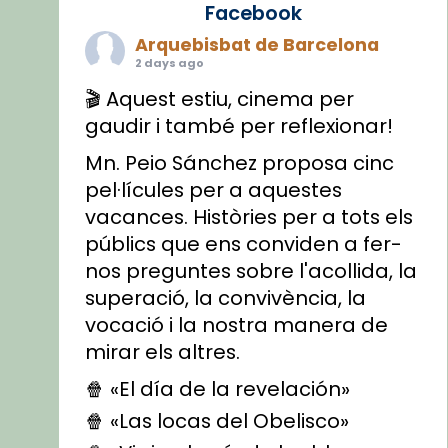
Facebook
Arquebisbat de Barcelona
2 days ago
🎬 Aquest estiu, cinema per
gaudir i també per reflexionar!
Mn. Peio Sánchez proposa cinc
pel·lícules per a aquestes
vacances. Històries per a tots els
públics que ens conviden a fer-
nos preguntes sobre l'acollida, la
superació, la convivència, la
vocació i la nostra manera de
mirar els altres.
🍿 «El día de la revelación»
🍿 «Las locas del Obelisco»