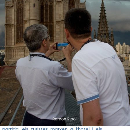
Ramon Ripoll
rtida, els turistes marxen a l’hotel i els