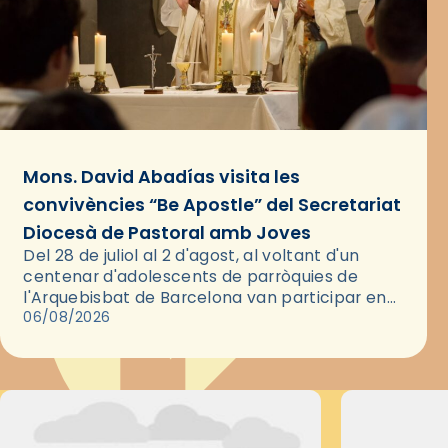
Mons. David Abadías visita les
convivències “Be Apostle” del Secretariat
Diocesà de Pastoral amb Joves
Del 28 de juliol al 2 d'agost, al voltant d'un
centenar d'adolescents de parròquies de
l'Arquebisbat de Barcelona van participar en
les convivències Be Apostle, organitzades pel
06/08/2026
Secretariat Diocesà de Pastoral amb…