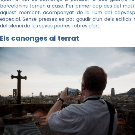
barcelonins tornen a casa. Per primer cop des del matí
aquest moment, acompanyat de la llum del capvespre,
especial. Sense presses es pot gaudir d’un dels edifi
del silenci de les seves pedres i obres d’art.
Els canonges al terrat