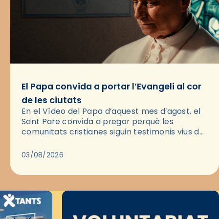
El Papa convida a portar l’Evangeli al cor
de les ciutats
En el Vídeo del Papa d’aquest mes d’agost, el
Sant Pare convida a pregar perquè les
comunitats cristianes siguin testimonis vius de
l’Evangeli enmig de les ciutats. A través d’una
pregària, el…
03/08/2026