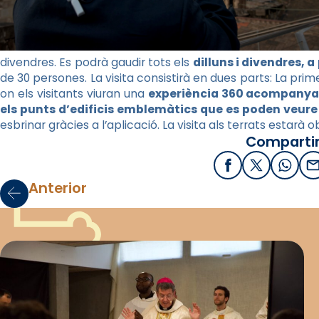
divendres. Es podrà gaudir tots els
dilluns i divendres, a 
de 30 persones. La visita consistirà en dues parts: La prim
on els visitants viuran una
experiència 360 acompanyat
els punts d’edificis emblemàtics que es poden veure 
esbrinar gràcies a l’aplicació. La visita als terrats estarà o
Compartir
Facebook
X / Twitter
What
E
Anterior