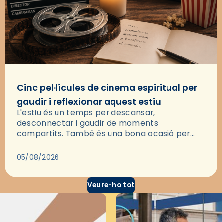
Cinc pel·lícules de cinema espiritual per
gaudir i reflexionar aquest estiu
L'estiu és un temps per descansar,
desconnectar i gaudir de moments
compartits. També és una bona ocasió per
deixar-se portar per una bona història i, a
través del cinema, reflexionar sobre les…
05/08/2026
Veure-ho tot