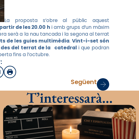
La proposta s’obre al públic aquest
partir de les 20.00 h
i amb grups d’un màxim
era serà a la nau tancada i la segona al terrat
s de les guies multimèdia
.
Vint-i-set són
des del terrat de la catedral
i que podran
berta fins a l’octubre.
:
sApp
mail
Imprimir
Següent
T’interessarà…