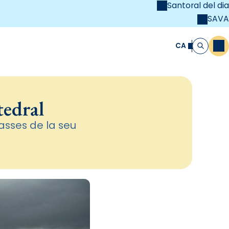
Santoral del dia
SAVA
el
unya Cristiana
CA
M
Cerca
tedral
asses de la seu