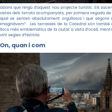
abans que ningú d’aquest nou projecte turístic. Els sace
vistes dels terrats acompanyats, per primera vegada de l
qual se senten absolutament orgullosos i que segons 
imaginàvem”. Les terrasses de la Catedral són també un
llocs més emblemàtics de la ciutat a vista d’ocell, mentr
vint segles d’història.
On, quan i com