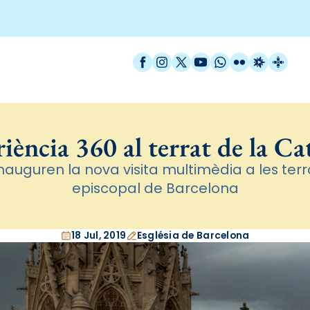
Facebook
Instagram
X / Twitter
YouTube
WhatsApp
Flickr
Radio Est
Catal
iència 360 al terrat de la Ca
nauguren la nova visita multimèdia a les terr
episcopal de Barcelona
18 Jul, 2019
Església de Barcelona