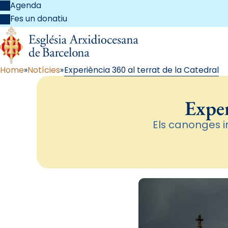
Agenda
Fes un donatiu
Home
Notícies
Experiència 360 al terrat de la Catedral
Exper
Els canonges i