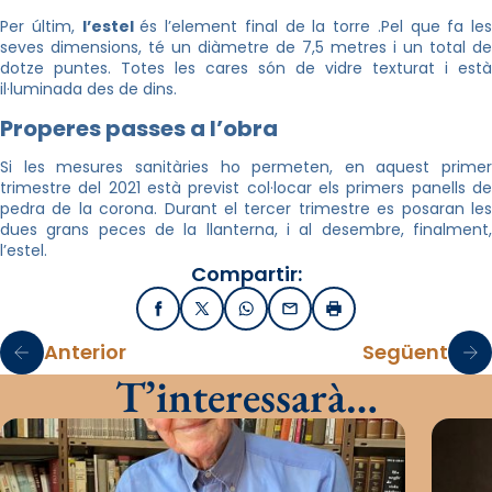
Per últim,
l’estel
és l’element final de la torre .Pel que fa les
seves dimensions, té un diàmetre de 7,5 metres i un total de
dotze puntes. Totes les cares són de vidre texturat i està
il·luminada des de dins.
Properes passes a l’obra
Si les mesures sanitàries ho permeten, en aquest primer
trimestre del 2021 està previst col·locar els primers panells de
pedra de la corona. Durant el tercer trimestre es posaran les
dues grans peces de la llanterna, i al desembre, finalment,
l’estel.
Compartir:
Facebook
X / Twitter
WhatsApp
Email
Imprimir
Anterior
Següent
T’interessarà…