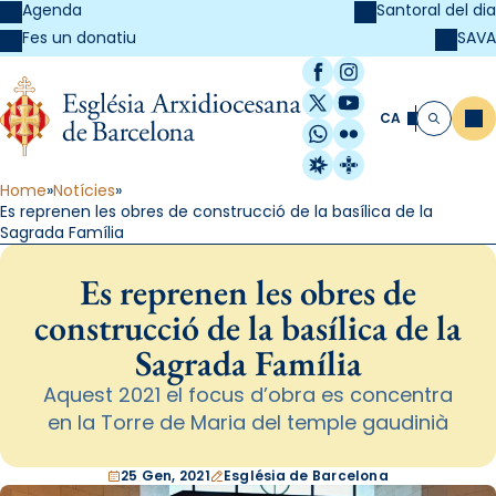
Agenda
Santoral del dia
SAVA
Fes un donatiu
Facebook
Instagram
X / Twitter
YouTube
CA
Me
Cerca
WhatsApp
Flickr
Radio Estel
Catalunya Cristi
Home
Notícies
Es reprenen les obres de construcció de la basílica de la
Sagrada Família
Es reprenen les obres de
construcció de la basílica de la
Sagrada Família
Aquest 2021 el focus d’obra es concentra
en la Torre de Maria del temple gaudinià
25 Gen, 2021
Església de Barcelona