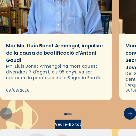
Mor Mn. Lluís Bonet Armengol, impulsor
Mons
de la causa de beatificació d’Antoni
conv
Gaudí
Sec
Mn. Lluís Bonet Armengol ha mort aquest
Jov
divendres 7 d’agost, als 95 anys. Va ser
Del 2
rector de la parròquia de la Sagrada Família
cent
de Barcelona durant 25 anys, entre 1993 i
l'Ar
2018,…
08/08/2026
les 
06/0
pel 
Veure-ho tot