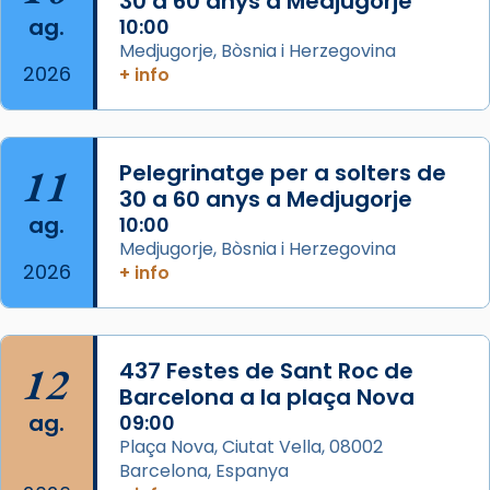
30 a 60 anys a Medjugorje
Photo
ag.
10:00
View on Facebook
·
Share
Medjugorje, Bòsnia i Herzegovina
2026
+ info
Arquebisbat de Barcelona
is at Catedral
de Barcelona.
2 weeks ago
Aquest dilluns, 27 de juliol, ha tingut lloc la
11
Pelegrinatge per a solters de
missa d’acció de gràcies en agraïment al
30 a 60 anys a Medjugorje
ag.
comitè organitzador de la visita apostòlica
10:00
Medjugorje, Bòsnia i Herzegovina
del Sant Pare Lleó XIV a Barcelona, i als
2026
+ info
col·laboradors, a la Catedral de Barcelona.
L’arquebisbe de Barcelona, el cardenal Joan
Josep Omella, ha presidit la missa i l’ha
12
437 Festes de Sant Roc de
concelebrat el bisbe auxiliar de Barcelona,
Barcelona a la plaça Nova
Mons. David Abadías.
ag.
09:00
📸 Dr. G. Simón
Plaça Nova, Ciutat Vella, 08002
Barcelona, Espanya
Photo