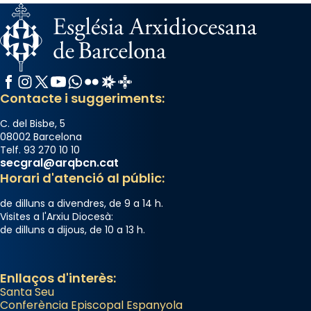
Facebook
Instagram
X / Twitter
YouTube
WhatsApp
Flickr
Radio Estel
Catalunya Cristiana
Contacte i suggeriments:
C. del Bisbe, 5
08002 Barcelona
Telf. 93 270 10 10
secgral@arqbcn.cat
Horari d'atenció al públic:
de dilluns a divendres, de 9 a 14 h.
Visites a l'Arxiu Diocesà:
de dilluns a dijous, de 10 a 13 h.
Enllaços d'interès:
Santa Seu
Conferència Episcopal Espanyola