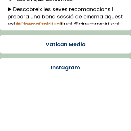
▶️ Descobreix les seves recomanacions i
prepara una bona sessió de cinema aquest
est
itual @cinemaspiritcat
#CinemaEspiritual
Imatge: Generada amb IA (OpenAI)
Video
Vatican Media
View on Facebook
·
Share
Instagram
Arquebisbat de Barcelona
2 weeks ago
La Carmina va patir depressió. Fa gairebé
dos mesos, a l'Estadi Lluís Companys, la
jove va fer arribar el seu testimoni al papa
Lleó XIV.
Recupera l'entrevista comp
Vatican
tican News 👇
News