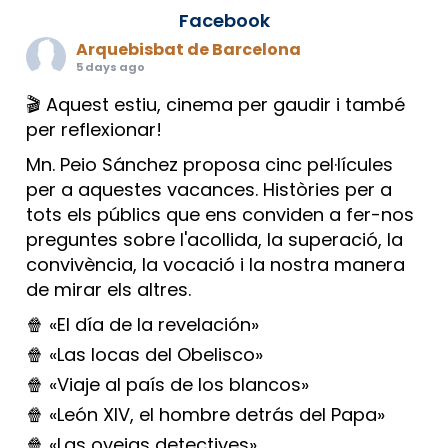
Facebook
Arquebisbat de Barcelona
5 days ago
🎬 Aquest estiu, cinema per gaudir i també
per reflexionar!
Mn. Peio Sánchez proposa cinc pel·lícules
per a aquestes vacances. Històries per a
tots els públics que ens conviden a fer-nos
preguntes sobre l'acollida, la superació, la
convivència, la vocació i la nostra manera
de mirar els altres.
🍿 «El día de la revelación»
🍿 «Las locas del Obelisco»
🍿 «Viaje al país de los blancos»
🍿 «León XIV, el hombre detrás del Papa»
🍿 «Las ovejas detectives»