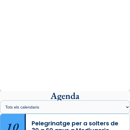
www.vaticannews.va/es/iglesia/news/2026-
07/carmina-historia-depresion-papa-viaje-
espana-testimoni...
Photo
View on Facebook
·
Share
Arquebisbat de Barcelona
2 weeks ago
«Avui les santes Juliana i Semproniana ens
ajuden a alçar la mirada»
Mons. Sergi Gordo, bisbe de Tortosa, ha
presidit aquest 27 de juliol la missa de Les
Agenda
Santes de Mataró.
🔗
tinyurl.com/cvu5jmbk
📸 J. Merino
10
Pelegrinatge per a solters de