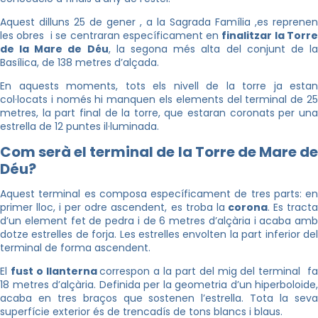
Aquest dilluns 25 de gener , a la Sagrada Família ,es reprenen
les obres i se centraran específicament en
finalitzar la Torr
de la Mare de Déu
, la segona més alta del conjunt de l
Basílica, de 138 metres d’alçada.
En aquests moments, tots els nivell de la torre ja estan
col·locats i només hi manquen els elements del terminal de 25
metres, la part final de la torre, que estaran coronats per una
estrella de 12 puntes il·luminada.
Com serà el terminal de la Torre de Mare de
Déu?
Aquest terminal es composa específicament de tres parts: en
primer lloc, i per odre ascendent, es troba la
corona
. Es tract
d’un element fet de pedra i de 6 metres d’alçària i acaba amb
dotze estrelles de forja. Les estrelles envolten la part inferior del
terminal de forma ascendent.
El
fust o llanterna
correspon a la part del mig del terminal f
18 metres d’alçària. Definida per la geometria d’un hiperboloide,
acaba en tres braços que sostenen l’estrella. Tota la seva
superfície exterior és de trencadís de tons blancs i blaus.