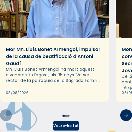
Mor Mn. Lluís Bonet Armengol, impulsor
Mons
de la causa de beatificació d’Antoni
conv
Gaudí
Sec
Mn. Lluís Bonet Armengol ha mort aquest
Jov
divendres 7 d’agost, als 95 anys. Va ser
Del 2
rector de la parròquia de la Sagrada Família
cent
de Barcelona durant 25 anys, entre 1993 i
l'Ar
2018,…
08/08/2026
les 
06/0
pel 
Veure-ho tot