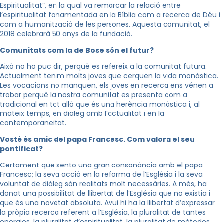
Espiritualitat”, en la qual va remarcar la relació entre
l’espiritualitat fonamentada en la Bíblia com a recerca de Déu i
com a humanització de les persones. Aquesta comunitat, el
2018 celebrarà 50 anys de la fundació.
Comunitats com la de Bose són el futur?
Això no ho puc dir, perquè es refereix a la comunitat futura.
Actualment tenim molts joves que cerquen la vida monàstica.
Les vocacions no manquen, els joves en recerca ens vénen a
trobar perquè la nostra comunitat es presenta com a
tradicional en tot allò que és una herència monàstica i, al
mateix temps, en diàleg amb l’actualitat i en la
contemporaneïtat.
Vostè és amic del papa Francesc. Com valora el seu
pontificat?
Certament que sento una gran consonància amb el papa
Francesc; la seva acció en la reforma de l’Església i la seva
voluntat de diàleg són realitats molt necessàries. A més, ha
donat una possibilitat de llibertat de l’Església que no existia i
que és una novetat absoluta. Avui hi ha la llibertat d’expressar
la pròpia recerca referent a l’Església, la pluralitat de tantes
energies, la pluralitat d’espiritualitat, la pluralitat de mètodes