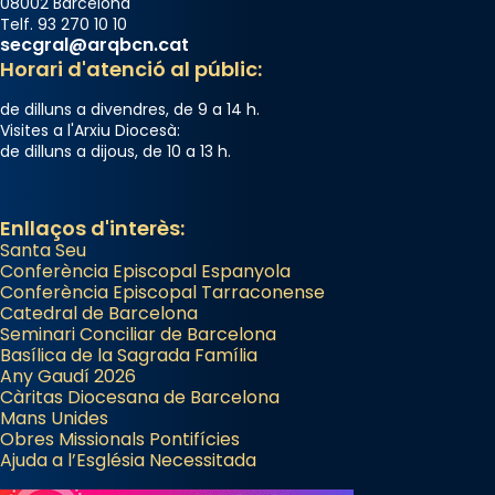
Photo
08002 Barcelona
Telf. 93 270 10 10
View on Facebook
·
Share
secgral@arqbcn.cat
Horari d'atenció al públic:
Arquebisbat de Barcelona
de dilluns a divendres, de 9 a 14 h.
2 weeks ago
Visites a l'Arxiu Diocesà:
de dilluns a dijous, de 10 a 13 h.
Memòria de les santes Juliana i
Semproniana, verges i màrtirs.
Acompanyant la història de sant Cugat, a
Enllaços d'interès:
Santa Seu
partir de l’Edat Mitjana sorgeix la tradició
Conferència Episcopal Espanyola
que les santes Juliana (“relatiu a Júlia”) i
Conferència Episcopal Tarraconense
Semproniana (“relatiu a Semprònia =
Catedral de Barcelona
eterna”) són deixebles seves. I l’any 1667, el
Seminari Conciliar de Barcelona
Basílica de la Sagrada Família
frare Joan Gaspar Roig, afirma en una obra
Any Gaudí 2026
que les santes són filles de l’antiga Iluro.
Càritas Diocesana de Barcelona
Mataró en reivindicarà les relíquies fins que
Mans Unides
Obres Missionals Pontifícies
les aconseguirà el 1772. L’ofici que es canta
Ajuda a l’Església Necessitada
a la “Missa de les Santes” (“Missa de