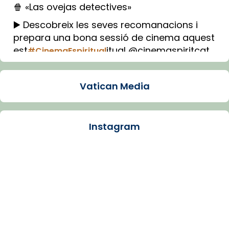
🍿 «Las ovejas detectives»
▶️ Descobreix les seves recomanacions i
prepara una bona sessió de cinema aquest
est
itual @cinemaspiritcat
#CinemaEspiritual
Imatge: Generada amb IA (OpenAI)
Video
Vatican Media
View on Facebook
·
Share
Instagram
Arquebisbat de Barcelona
1 week ago
La Carmina va patir depressió. Fa gairebé
dos mesos, a l'Estadi Lluís Companys, la
jove va fer arribar el seu testimoni al papa
Lleó XIV.
Recupera l'entrevista comp
Vatican
tican News 👇
News