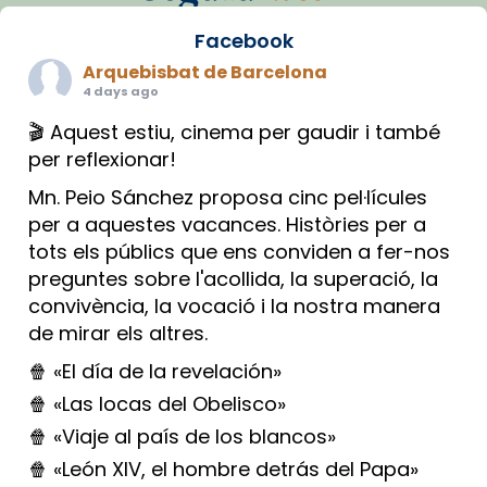
Facebook
Arquebisbat de Barcelona
4 days ago
🎬 Aquest estiu, cinema per gaudir i també
per reflexionar!
Mn. Peio Sánchez proposa cinc pel·lícules
per a aquestes vacances. Històries per a
tots els públics que ens conviden a fer-nos
preguntes sobre l'acollida, la superació, la
convivència, la vocació i la nostra manera
de mirar els altres.
🍿 «El día de la revelación»
🍿 «Las locas del Obelisco»
🍿 «Viaje al país de los blancos»
🍿 «León XIV, el hombre detrás del Papa»