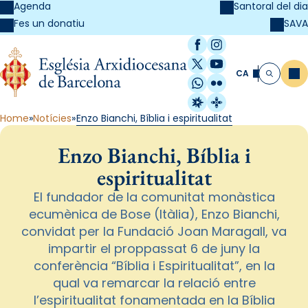
Agenda
Santoral del dia
SAVA
Fes un donatiu
Facebook
Instagram
X / Twitter
YouTube
CA
Me
Cerca
WhatsApp
Flickr
Radio Estel
Catalunya Cristi
Home
Notícies
Enzo Bianchi, Bíblia i espiritualitat
Enzo Bianchi, Bíblia i
espiritualitat
El fundador de la comunitat monàstica
ecumènica de Bose (Itàlia), Enzo Bianchi,
convidat per la Fundació Joan Maragall, va
impartir el proppassat 6 de juny la
conferència “Bíblia i Espiritualitat”, en la
qual va remarcar la relació entre
l’espiritualitat fonamentada en la Bíblia