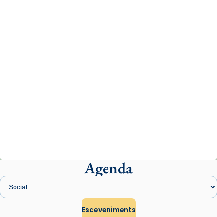
www.vaticannews.va/es/iglesia/news/2026-
07/carmina-historia-depresion-papa-viaje-
espana-testimoni...
Photo
View on Facebook
·
Share
Arquebisbat de Barcelona
2 weeks ago
«Avui les santes Juliana i Semproniana ens
ajuden a alçar la mirada»
Mons. Sergi Gordo, bisbe de Tortosa, ha
presidit aquest 27 de juliol la missa de Les
Agenda
Santes de Mataró.
🔗
tinyurl.com/cvu5jmbk
📸 J. Merino
Esdeveniments