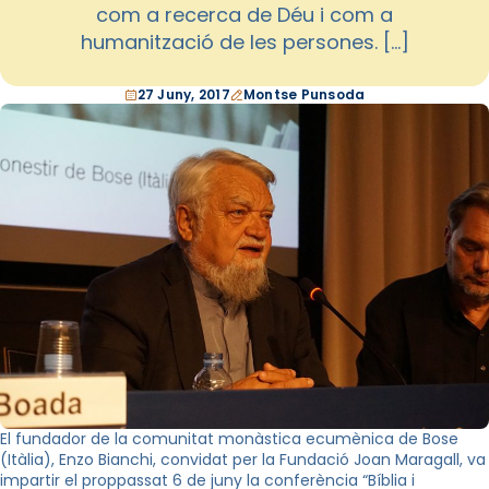
com a recerca de Déu i com a
humanització de les persones. […]
27 Juny, 2017
Montse Punsoda
El fundador de la comunitat monàstica ecumènica de Bose
(Itàlia), Enzo Bianchi, convidat per la Fundació Joan Maragall, va
impartir el proppassat 6 de juny la conferència “Bíblia i