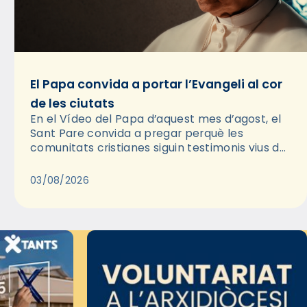
El Papa convida a portar l’Evangeli al cor
de les ciutats
En el Vídeo del Papa d’aquest mes d’agost, el
Sant Pare convida a pregar perquè les
comunitats cristianes siguin testimonis vius de
l’Evangeli enmig de les ciutats. A través d’una
pregària, el…
03/08/2026