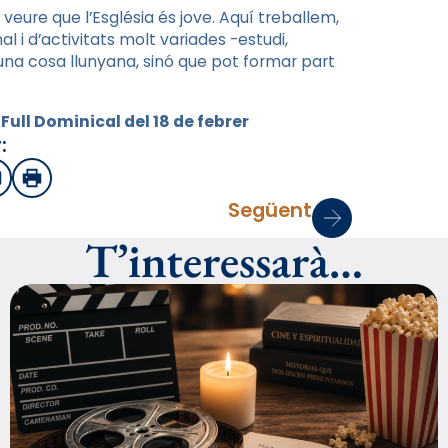
eure que l’Església és jove. Aquí treballem,
l i d’activitats molt variades -estudi,
 una cosa llunyana, sinó que pot formar part
 Full Dominical del 18 de febrer
:
sApp
mail
Imprimir
Següent
T’interessarà…