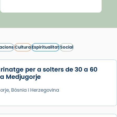
acions
Cultura
Espiritualitat
Social
rinatge per a solters de 30 a 60
 a Medjugorje
rje, Bòsnia i Herzegovina