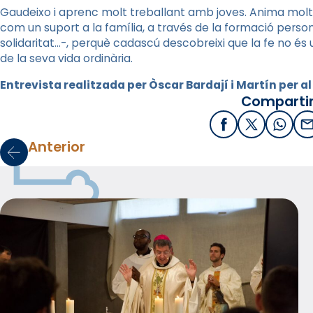
Gaudeixo i aprenc molt treballant amb joves. Anima molt v
com un suport a la família, a través de la formació persona
solidaritat…-, perquè cadascú descobreixi que la fe no és
de la seva vida ordinària.
Entrevista realitzada per Òscar Bardají i Martín per al
Compartir
Facebook
X / Twitter
What
E
Anterior