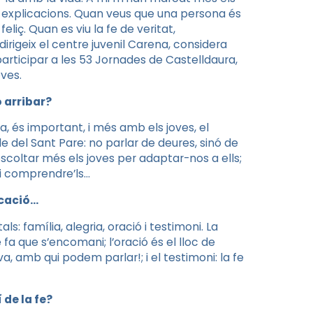
s explicacions. Quan veus que una persona és
eliç. Quan es viu la fe de veritat,
dirigeix el centre juvenil Carena, considera
participar a les 53 Jornades de Castelldaura,
oves.
o arribar?
, és important, i més amb els joves, el
e del Sant Pare: no parlar de deures, sinó de
escoltar més els joves per adaptar-nos a ells;
s i comprendre’ls…
ocació…
 família, alegria, oració i testimoni. La
e fa que s’encomani; l’oració és el lloc de
, amb qui podem parlar!; i el testimoni: la fe
 de la fe?