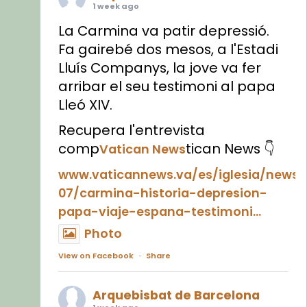
1 week ago
La Carmina va patir depressió.
Fa gairebé dos mesos, a l'Estadi
Lluís Companys, la jove va fer
arribar el seu testimoni al papa
Lleó XIV.
Recupera l'entrevista
comp
tican News 👇
Vatican News
www.vaticannews.va/es/iglesia/news
07/carmina-historia-depresion-
papa-viaje-espana-testimoni...
Photo
View on Facebook
·
Share
Arquebisbat de Barcelona