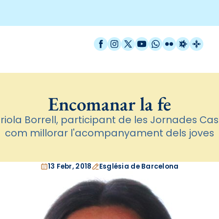
Facebook
Instagram
X / Twitter
YouTube
WhatsApp
Flickr
Radio Est
Catal
Encomanar la fe
riola Borrell, participant de les Jornades Ca
com millorar l'acompanyament dels joves
13 Febr, 2018
Església de Barcelona