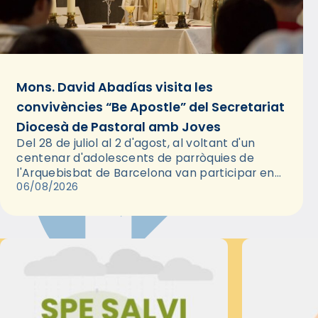
Mons. David Abadías visita les
convivències “Be Apostle” del Secretariat
Diocesà de Pastoral amb Joves
Del 28 de juliol al 2 d'agost, al voltant d'un
centenar d'adolescents de parròquies de
l'Arquebisbat de Barcelona van participar en
les convivències Be Apostle, organitzades pel
06/08/2026
Secretariat Diocesà de Pastoral amb…