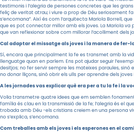
testimonis i l’alegria de persones concretes que les gran
feliç de veritat atrau; i viure a prop de Déu seriosament fa f
s’encomana”. Així és com l’arquitecta Mariola Borrell, que 
que es pot connectar millor amb els joves. La Mariola va 
que van reflexionar sobre com millorar l’acolliment dels j
Cal adaptar el missatge als joves i la manera de fer-l
Sí, encara que principalment la fe es transmet amb la vida
llenguatge quan en parlem. Ens pot ajudar seguir l’exempl
desitjos; no fer servir sempre les mateixes paraules, sinó 
no donar lliçons, sinó obrir els ulls per aprendre dels jove
A les jornades vas explicar què era per a tu la fe i la v
Volia transmetre quatre idees que em semblen fonamentals:
família és clau en la transmissió de la fe; l’alegria és el qu
trobada amb Déu -els cristians creiem en una persona viva
no s’explica, s’encomana.
Com treballes amb els joves i els esperones en el camí