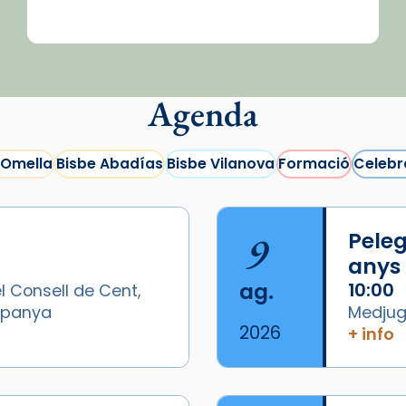
Agenda
 Omella
Bisbe Abadías
Bisbe Vilanova
Formació
Celebr
9
Peleg
anys
ag.
10:00
l Consell de Cent,
Espanya
Medjugo
2026
+ info