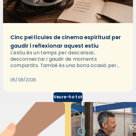
Cinc pel·lícules de cinema espiritual per
gaudir i reflexionar aquest estiu
L'estiu és un temps per descansar,
desconnectar i gaudir de moments
compartits. També és una bona ocasió per
deixar-se portar per una bona història i, a
través del cinema, reflexionar sobre les…
05/08/2026
Veure-ho tot