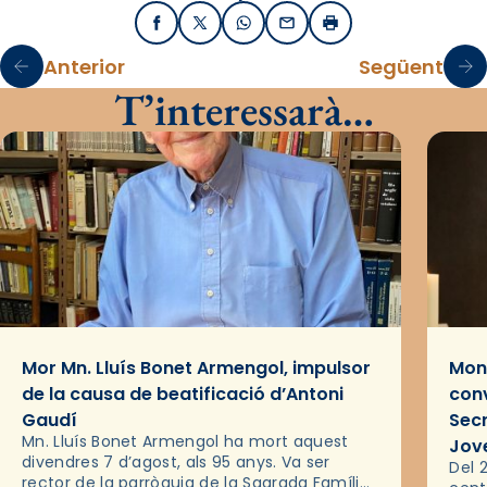
Facebook
X / Twitter
WhatsApp
Email
Imprimir
Anterior
Següent
T’interessarà…
Mor Mn. Lluís Bonet Armengol, impulsor
Mons
de la causa de beatificació d’Antoni
conv
Gaudí
Sec
Mn. Lluís Bonet Armengol ha mort aquest
Jov
divendres 7 d’agost, als 95 anys. Va ser
Del 2
rector de la parròquia de la Sagrada Família