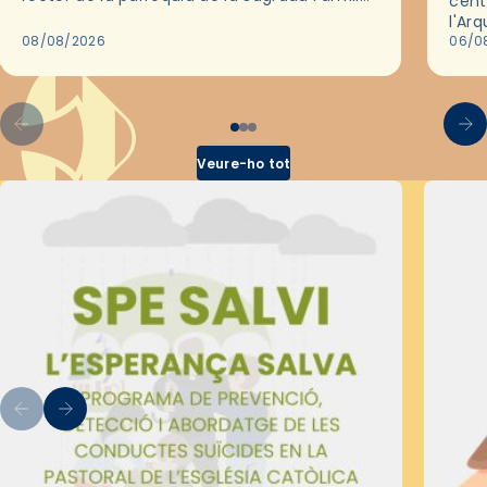
cent
de Barcelona durant 25 anys, entre 1993 i
l'Ar
2018,…
08/08/2026
les 
06/0
pel 
Veure-ho tot