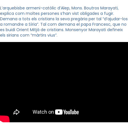
L’arquebisbe armeni-catòlic d’Alep, Mons. Boutros Marayati,
explica com moltes persones s’han vist obligades a fugir.
Demana a tots els cristians la seva pregària per tal “d’ajudar-los
a romandre a Síria”. Tal com demana el papa Francesc, que no
es buidi Orient Mitjà de cristians. Monsenyor Marayati defineix
els sirians com “màrtirs vius”.