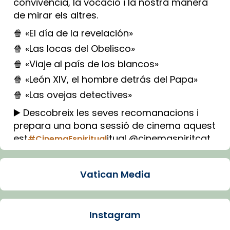
convivència, la vocació i la nostra manera
de mirar els altres.
🍿 «El día de la revelación»
🍿 «Las locas del Obelisco»
🍿 «Viaje al país de los blancos»
🍿 «León XIV, el hombre detrás del Papa»
🍿 «Las ovejas detectives»
▶️ Descobreix les seves recomanacions i
prepara una bona sessió de cinema aquest
est
itual @cinemaspiritcat
#CinemaEspiritual
Imatge: Generada amb IA (OpenAI)
Video
Vatican Media
View on Facebook
·
Share
Instagram
Arquebisbat de Barcelona
1 week ago