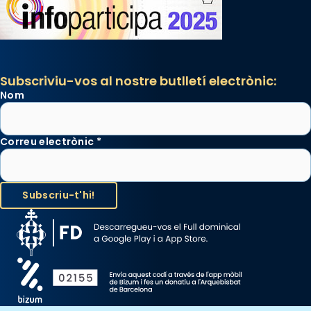
Subscriviu-vos al nostre butlletí electrònic:
Nom
Correu electrònic
*