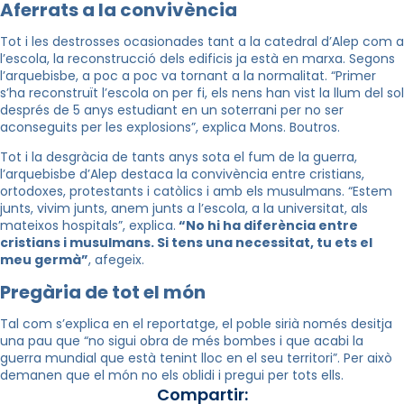
Aferrats a la convivència
Tot i les destrosses ocasionades tant a la catedral d’Alep com a
l’escola, la reconstrucció dels edificis ja està en marxa. Segons
l’arquebisbe, a poc a poc va tornant a la normalitat. “Primer
s’ha reconstruït l’escola on per fi, els nens han vist la llum del sol
després de 5 anys estudiant en un soterrani per no ser
aconseguits per les explosions”, explica Mons. Boutros.
Tot i la desgràcia de tants anys sota el fum de la guerra,
l’arquebisbe d’Alep destaca la convivència entre cristians,
ortodoxes, protestants i catòlics i amb els musulmans. “Estem
junts, vivim junts, anem junts a l’escola, a la universitat, als
mateixos hospitals”, explica.
“No hi ha diferència entre
cristians i musulmans. Si tens una necessitat, tu ets el
meu germà”
, afegeix.
Pregària de tot el món
Tal com s’explica en el reportatge, el poble sirià només desitja
una pau que “no sigui obra de més bombes i que acabi la
guerra mundial que està tenint lloc en el seu territori”. Per això
demanen que el món no els oblidi i pregui per tots ells.
Compartir: