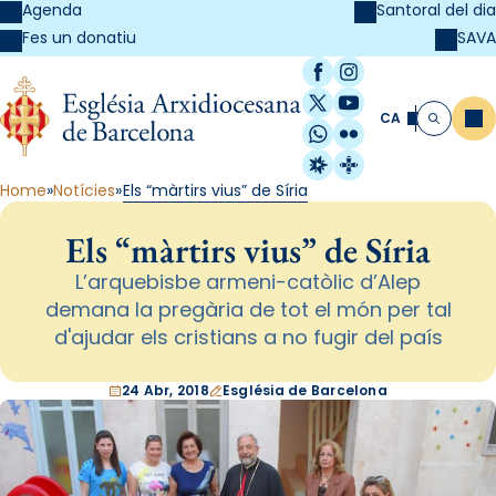
Agenda
Santoral del dia
SAVA
Fes un donatiu
Facebook
Instagram
X / Twitter
YouTube
CA
Me
Cerca
WhatsApp
Flickr
Radio Estel
Catalunya Cristi
Home
Notícies
Els “màrtirs vius” de Síria
Els “màrtirs vius” de Síria
L’arquebisbe armeni-catòlic d’Alep
demana la pregària de tot el món per tal
d'ajudar els cristians a no fugir del país
24 Abr, 2018
Església de Barcelona