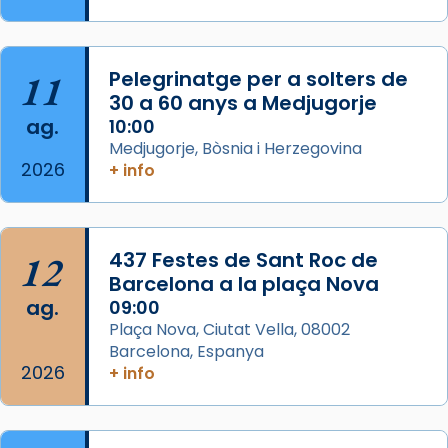
L’arquebisbe de Barcelona, el cardenal Joan
Josep Omella, ha presidit la missa i l’ha
11
Pelegrinatge per a solters de
concelebrat el bisbe auxiliar de Barcelona,
30 a 60 anys a Medjugorje
Mons. David Abadías.
ag.
10:00
📸 Dr. G. Simón
Medjugorje, Bòsnia i Herzegovina
2026
+ info
Photo
View on Facebook
·
Share
12
437 Festes de Sant Roc de
Arquebisbat de Barcelona
2 weeks ago
Barcelona a la plaça Nova
ag.
09:00
Memòria de les santes Juliana i
Plaça Nova, Ciutat Vella, 08002
Semproniana, verges i màrtirs.
Barcelona, Espanya
2026
Acompanyant la història de sant Cugat, a
+ info
partir de l’Edat Mitjana sorgeix la tradició
que les santes Juliana (“relatiu a Júlia”) i