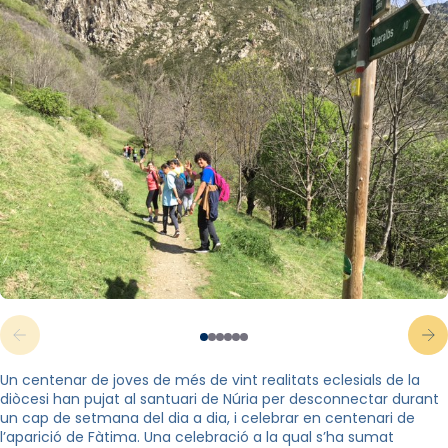
Un centenar de joves de més de vint realitats eclesials de la
diòcesi han pujat al santuari de Núria per desconnectar durant
un cap de setmana del dia a dia, i celebrar en centenari de
l’aparició de Fàtima. Una celebració a la qual s’ha sumat