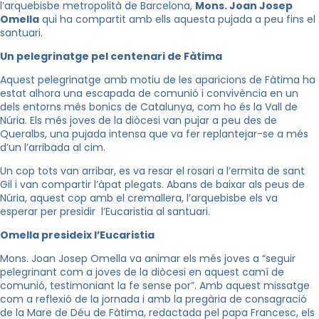
l’arquebisbe metropolità de Barcelona,
Mons. Joan Josep
Omella
qui ha compartit amb ells aquesta pujada a peu fins el
santuari.
Un pelegrinatge pel centenari de Fàtima
Aquest pelegrinatge amb motiu de les aparicions de Fàtima ha
estat alhora una escapada de comunió i convivència en un
dels entorns més bonics de Catalunya, com ho és la Vall de
Núria. Els més joves de la diòcesi van pujar a peu des de
Queralbs, una pujada intensa que va fer replantejar-se a més
d’un l’arribada al cim.
Un cop tots van arribar, es va resar el rosari a l’ermita de sant
Gil i van compartir l’àpat plegats. Abans de baixar als peus de
Núria, aquest cop amb el cremallera, l’arquebisbe els va
esperar per presidir l’Eucaristia al santuari.
Omella presideix l’Eucaristia
Mons. Joan Josep Omella va animar els més joves a “seguir
pelegrinant com a joves de la diòcesi en aquest camí de
comunió, testimoniant la fe sense por”. Amb aquest missatge
com a reflexió de la jornada i amb la pregària de consagració
de la Mare de Déu de Fàtima, redactada pel papa Francesc, els