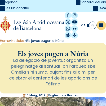
Agenda
Santoral del dia
SAVA
Fes un donatiu
Facebook
Instagram
X / Twitter
YouTube
CA
Me
Cerca
WhatsApp
Flickr
Radio Estel
Catalunya Cristi
Home
Notícies
Els joves pugen a Núria
Els joves pugen a Núria
La delegació de joventut organitza un
pelegrinatge al santuari on l’arquebisbe
Omella s’hi suma, pujant fins al cim, per
celebrar el centenari de les aparicions de
Fàtima
15 Maig, 2017
Església de Barcelona