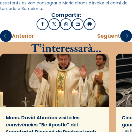
assistents es van consagrar a Maria abans d’iniciar el camí de
tornada a Barcelona.
Compartir:
Facebook
X / Twitter
WhatsApp
Email
Imprimir
Anterior
Següent
T’interessarà…
Mons. David Abadías visita les
Cinc
convivències “Be Apostle” del
gaud
L'es
Secretariat Diocesà de Pastoral amb