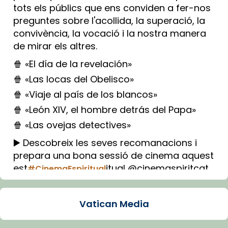
tots els públics que ens conviden a fer-nos
preguntes sobre l'acollida, la superació, la
convivència, la vocació i la nostra manera
de mirar els altres.
🍿 «El día de la revelación»
🍿 «Las locas del Obelisco»
🍿 «Viaje al país de los blancos»
🍿 «León XIV, el hombre detrás del Papa»
🍿 «Las ovejas detectives»
▶️ Descobreix les seves recomanacions i
prepara una bona sessió de cinema aquest
est
itual @cinemaspiritcat
#CinemaEspiritual
Imatge: Generada amb IA (OpenAI)
Video
Vatican Media
View on Facebook
·
Share