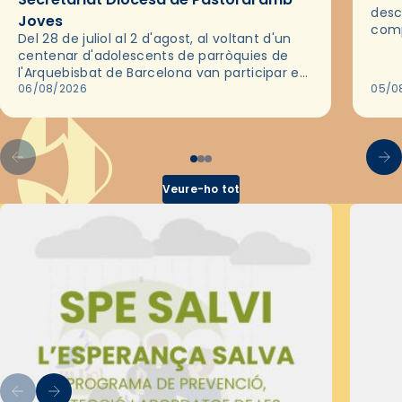
desc
Joves
comp
Del 28 de juliol al 2 d'agost, al voltant d'un
deix
centenar d'adolescents de parròquies de
trav
l'Arquebisbat de Barcelona van participar en
les convivències Be Apostle, organitzades
06/08/2026
05/0
pel Secretariat Diocesà de Pastoral amb…
Veure-ho tot