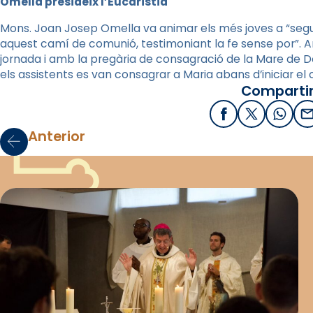
Omella presideix l’Eucaristia
Mons. Joan Josep Omella va animar els més joves a “segui
aquest camí de comunió, testimoniant la fe sense por”. 
jornada i amb la pregària de consagració de la Mare de 
els assistents es van consagrar a Maria abans d’iniciar e
Compartir
Facebook
X / Twitter
What
E
Anterior