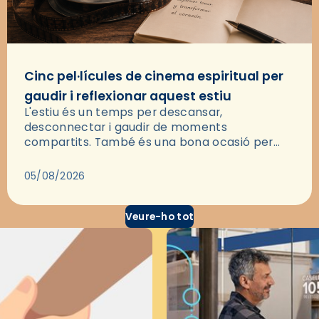
Cinc pel·lícules de cinema espiritual per
gaudir i reflexionar aquest estiu
L'estiu és un temps per descansar,
desconnectar i gaudir de moments
compartits. També és una bona ocasió per
deixar-se portar per una bona història i, a
través del cinema, reflexionar sobre les…
05/08/2026
Veure-ho tot