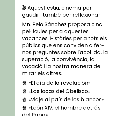
🎬 Aquest estiu, cinema per
gaudir i també per reflexionar!
Mn. Peio Sánchez proposa cinc
pel·lícules per a aquestes
vacances. Històries per a tots els
públics que ens conviden a fer-
nos preguntes sobre l'acollida, la
superació, la convivència, la
vocació i la nostra manera de
mirar els altres.
🍿 «El día de la revelación»
🍿 «Las locas del Obelisco»
🍿 «Viaje al país de los blancos»
🍿 «León XIV, el hombre detrás
del Papa»