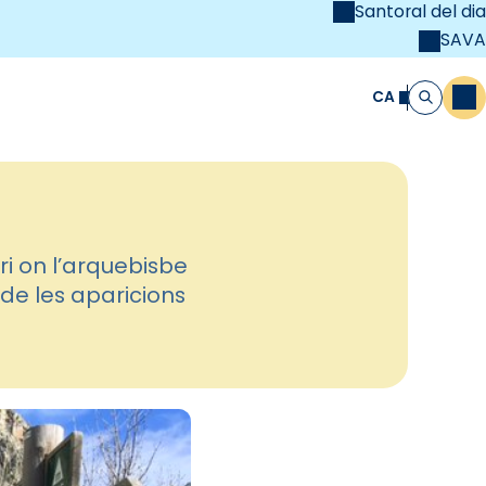
Santoral del dia
SAVA
el
unya Cristiana
CA
M
Cerca
i on l’arquebisbe
 de les aparicions