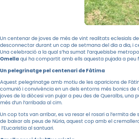
Un centenar de joves de més de vint realitats eclesials de 
desconnectar durant un cap de setmana del dia a dia, i ce
Una celebració a la qual s’ha sumat l’arquebisbe metropo
Omella
qui ha compartit amb ells aquesta pujada a peu fi
Un pelegrinatge pel centenari de Fàtima
Aquest pelegrinatge amb motiu de les aparicions de Fàt
comunió i convivència en un dels entorns més bonics de C
joves de la diòcesi van pujar a peu des de Queralbs, una p
més d’un l’arribada al cim.
Un cop tots van arribar, es va resar el rosari a l’ermita de
de baixar als peus de Núria, aquest cop amb el cremallera,
l’Eucaristia al santuari.