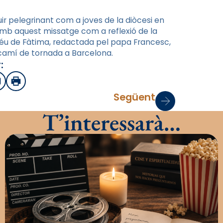
r pelegrinant com a joves de la diòcesi en
Amb aquest missatge com a reflexió de la
Déu de Fàtima, redactada pel papa Francesc,
l camí de tornada a Barcelona.
:
sApp
mail
Imprimir
Següent
T’interessarà…