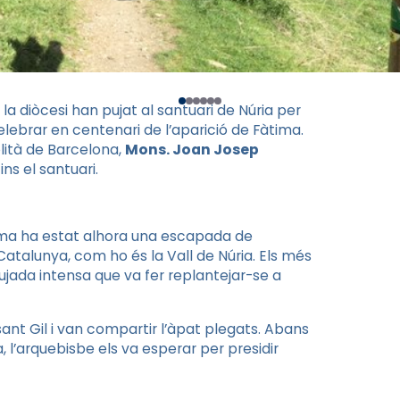
la diòcesi han pujat al santuari de Núria per
lebrar en centenari de l’aparició de Fàtima.
lità de Barcelona,
Mons. Joan Josep
ns el santuari.
ima ha estat alhora una escapada de
atalunya, com ho és la Vall de Núria. Els més
ujada intensa que va fer replantejar-se a
 sant Gil i van compartir l’àpat plegats. Abans
 l’arquebisbe els va esperar per presidir