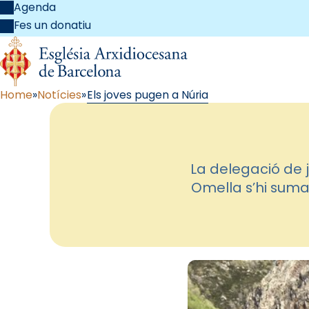
Agenda
Fes un donatiu
Home
Notícies
Els joves pugen a Núria
La delegació de 
Omella s’hi suma,