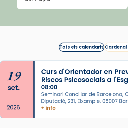
🍿 «Las ovejas detectives»
▶️ Descobreix les seves
recomanacions i prepara una
bona sessió de cinema aquest
est
itual
#CinemaEspiritual
Tots els calendaris
Cardenal
@cinemaspiritcat
Imatge: Generada amb IA
(OpenAI)
19
Curs d'Orientador en Pre
Video
Riscos Psicosocials a l'Es
set.
08:00
View on Facebook
·
Share
Seminari Conciliar de Barcelona, C
Diputació, 231, Eixample, 08007 B
Arquebisbat de Barcelona
2026
+ info
1 week ago
La Carmina va patir depressió.
Fa gairebé dos mesos, a l'Estadi