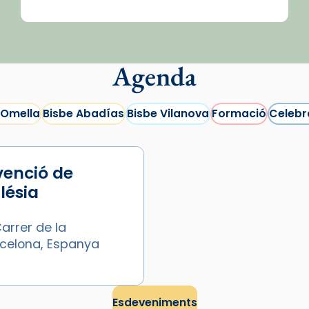
Agenda
 Omella
Bisbe Abadías
Bisbe Vilanova
Formació
Celebr
venció de
glésia
arrer de la
arcelona, Espanya
Esdeveniments