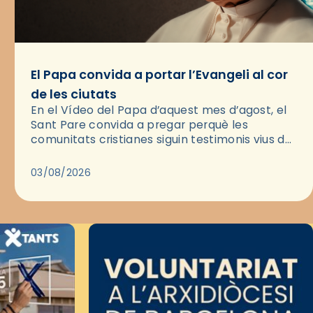
El Papa convida a portar l’Evangeli al cor
de les ciutats
En el Vídeo del Papa d’aquest mes d’agost, el
Sant Pare convida a pregar perquè les
comunitats cristianes siguin testimonis vius de
l’Evangeli enmig de les ciutats. A través d’una
pregària, el…
03/08/2026