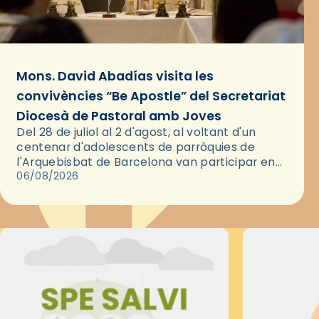
Mons. David Abadías visita les
convivències “Be Apostle” del Secretariat
Diocesà de Pastoral amb Joves
Del 28 de juliol al 2 d'agost, al voltant d'un
centenar d'adolescents de parròquies de
l'Arquebisbat de Barcelona van participar en
les convivències Be Apostle, organitzades pel
06/08/2026
Secretariat Diocesà de Pastoral amb…