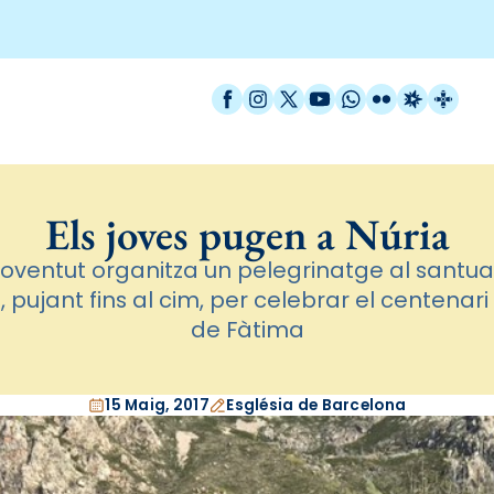
Facebook
Instagram
X / Twitter
YouTube
WhatsApp
Flickr
Radio Est
Catal
Els joves pugen a Núria
joventut organitza un pelegrinatge al santuar
 pujant fins al cim, per celebrar el centenari
de Fàtima
15 Maig, 2017
Església de Barcelona