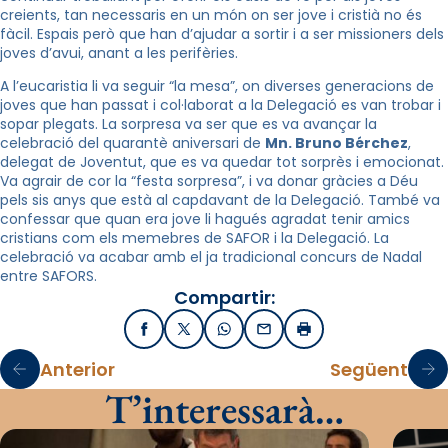
creients, tan necessaris en un món on ser jove i cristià no és
fàcil. Espais però que han d’ajudar a sortir i a ser missioners dels
joves d’avui, anant a les perifèries.
A l’eucaristia li va seguir “la mesa”, on diverses generacions de
joves que han passat i col·laborat a la Delegació es van trobar i
sopar plegats. La sorpresa va ser que es va avançar la
celebració del quarantè aniversari de
Mn
.
Bruno
Bérchez
,
delegat de Joventut, que es va quedar tot sorprès i emocionat.
Va agrair de cor la “festa sorpresa”, i va donar gràcies a Déu
pels sis anys que està al capdavant de la Delegació. També va
confessar que quan era jove li hagués agradat tenir amics
cristians com els memebres de SAFOR i la Delegació. La
celebració va acabar amb el ja tradicional concurs de Nadal
entre SAFORS.
Compartir:
Facebook
X / Twitter
WhatsApp
Email
Imprimir
Anterior
Següent
T’interessarà…