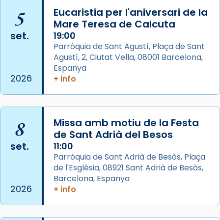
📸 J. Merino
5
Eucaristia per l'aniversari de la
Mare Teresa de Calcuta
Photo
set.
19:00
View on Facebook
·
Share
Parròquia de Sant Agustí, Plaça de Sant
Agustí, 2, Ciutat Vella, 08001 Barcelona,
Arquebisbat de Barcelona
is at Catedral
Espanya
de Barcelona.
2026
+ info
2 weeks ago
Aquest dilluns, 27 de juliol, ha tingut lloc la
missa d’acció de gràcies en agraïment al
8
Missa amb motiu de la Festa
comitè organitzador de la visita apostòlica
de Sant Adrià del Besos
del Sant Pare Lleó XIV a Barcelona, i als
set.
11:00
col·laboradors, a la Catedral de Barcelona.
Parròquia de Sant Adrià de Besòs, Plaça
L’arquebisbe de Barcelona, el cardenal Joan
de l'Església, 08921 Sant Adrià de Besòs,
Josep Omella, ha presidit la missa i l’ha
Barcelona, Espanya
2026
+ info
concelebrat el bisbe auxiliar de Barcelona,
Mons. David Abadías.