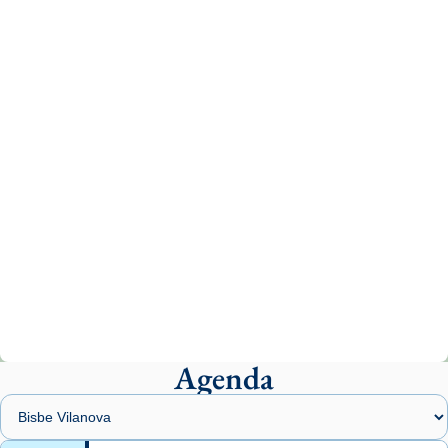
Recupera l'entrevista comp
Vatican
tican News 👇
News
www.vaticannews.va/es/iglesia/news/2026-
07/carmina-historia-depresion-papa-viaje-
espana-testimoni...
Photo
View on Facebook
·
Share
Arquebisbat de Barcelona
2 weeks ago
«Avui les santes Juliana i Semproniana ens
ajuden a alçar la mirada»
Mons. Sergi Gordo, bisbe de Tortosa, ha
presidit aquest 27 de juliol la missa de Les
Agenda
Santes de Mataró.
🔗
tinyurl.com/cvu5jmbk