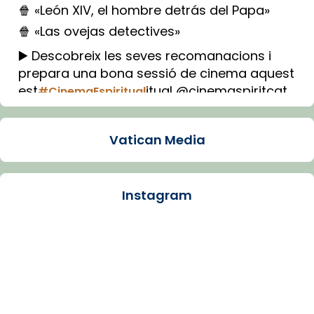
🍿 «León XIV, el hombre detrás del Papa»
🍿 «Las ovejas detectives»
▶️ Descobreix les seves recomanacions i
prepara una bona sessió de cinema aquest
est
itual @cinemaspiritcat
#CinemaEspiritual
Imatge: Generada amb IA (OpenAI)
Video
Vatican Media
View on Facebook
·
Share
Instagram
Arquebisbat de Barcelona
1 week ago
La Carmina va patir depressió. Fa gairebé
dos mesos, a l'Estadi Lluís Companys, la
jove va fer arribar el seu testimoni al papa
Lleó XIV.