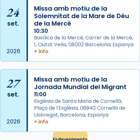
📸 Dr. G. Simón
24
Missa amb motiu de la
Photo
Solemnitat de la Mare de Déu
View on Facebook
·
Share
set.
de la Mercè
10:30
Arquebisbat de Barcelona
Basílica de la Mercè, Carrer de la Mercè,
2 weeks ago
1, Ciutat Vella, 08002 Barcelona, Espanya
2026
+ info
Memòria de les santes Juliana i
Semproniana, verges i màrtirs.
Acompanyant la història de sant Cugat, a
27
Missa amb motiu de la
partir de l’Edat Mitjana sorgeix la tradició
Jornada Mundial del Migrant
que les santes Juliana (“relatiu a Júlia”) i
set.
11:00
Semproniana (“relatiu a Semprònia =
Església de Santa Maria de Cornellà,
eterna”) són deixebles seves. I l’any 1667, el
Plaça de l'Església, 08940 Cornellà de
frare Joan Gaspar Roig, afirma en una obra
Llobregat, Barcelona, Espanya
que les santes són filles de l’antiga Iluro.
2026
+ info
Mataró en reivindicarà les relíquies fins que
les aconseguirà el 1772. L’ofici que es canta
Esdeveniments