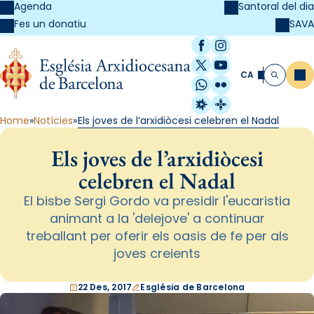
Agenda
Santoral del dia
SAVA
Fes un donatiu
Facebook
Instagram
X / Twitter
YouTube
CA
Me
Cerca
WhatsApp
Flickr
Radio Estel
Catalunya Cristi
Home
Notícies
Els joves de l’arxidiòcesi celebren el Nadal
Els joves de l’arxidiòcesi
celebren el Nadal
El bisbe Sergi Gordo va presidir l'eucaristia
animant a la 'delejove' a continuar
treballant per oferir els oasis de fe per als
joves creients
22 Des, 2017
Església de Barcelona