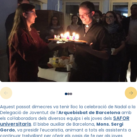
Aquest passat dimecres va tenir lloc la celebració de Nadal a la
Delegació de Joventut de l’
Arquebisbat de Barcelona
amb
SAFOR
els col·laboradors dels diversos equips i els joves
dels
universitaris
. El bisbe auxiliar de Barcelona,
Mons. Sergi
Gordo
, va presidir l’eucaristia, animant a tots els assistents a
continuar treballant per oferir els oasis de fe per als joves