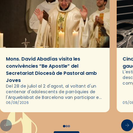
Mons. David Abadías visita les
Cinc
convivències “Be Apostle” del
gaud
L'es
Secretariat Diocesà de Pastoral amb
desc
Joves
comp
Del 28 de juliol al 2 d'agost, al voltant d'un
deix
centenar d'adolescents de parròquies de
trav
l'Arquebisbat de Barcelona van participar en
les convivències Be Apostle, organitzades
06/08/2026
05/0
pel Secretariat Diocesà de Pastoral amb…