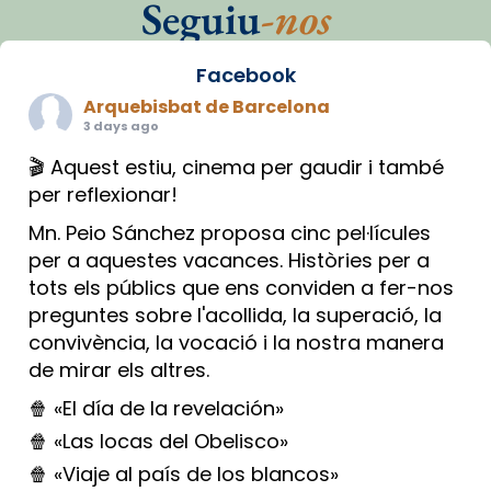
Seguiu
-nos
Facebook
Arquebisbat de Barcelona
3 days ago
🎬 Aquest estiu, cinema per gaudir i també
per reflexionar!
Mn. Peio Sánchez proposa cinc pel·lícules
per a aquestes vacances. Històries per a
tots els públics que ens conviden a fer-nos
preguntes sobre l'acollida, la superació, la
convivència, la vocació i la nostra manera
de mirar els altres.
🍿 «El día de la revelación»
🍿 «Las locas del Obelisco»
🍿 «Viaje al país de los blancos»