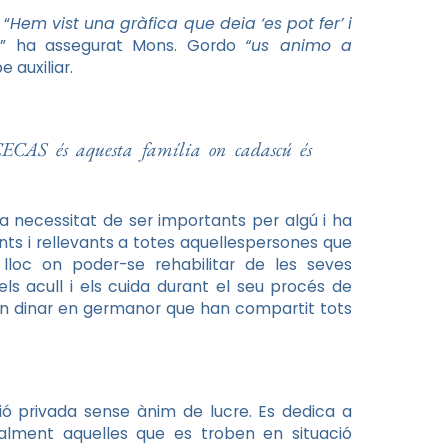
 “
Hem vist una gràfica que deia ‘es pot fer’ i
s
” ha assegurat Mons. Gordo
“us animo a
e auxiliar.
 CECAS és aquesta família on cadascú és
a necessitat de ser importants per algú i ha
nts i rellevants a totes aquellespersones que
loc on poder-se rehabilitar de les seves
s acull i els cuida durant el seu procés de
b un dinar en germanor que han compartit tots
ió privada sense ànim de lucre. Es dedica a
alment aquelles que es troben en situació