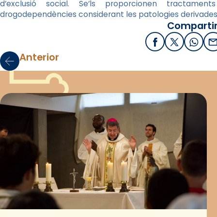
d’exclusió social. Se’ls proporcionen tractament
drogodependències considerant les patologies derivades
Compartir
Facebook
X / Twitter
What
E
Anterior