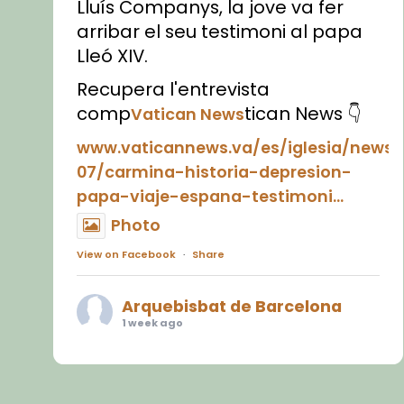
Lluís Companys, la jove va fer
arribar el seu testimoni al papa
Lleó XIV.
Recupera l'entrevista
comp
tican News 👇
Vatican News
www.vaticannews.va/es/iglesia/news
07/carmina-historia-depresion-
papa-viaje-espana-testimoni...
Photo
View on Facebook
·
Share
Arquebisbat de Barcelona
1 week ago
«Avui les santes Juliana i
Semproniana ens ajuden a alçar
la mirada»