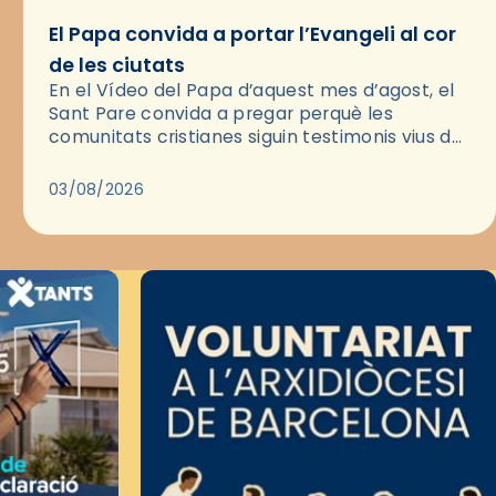
El Papa convida a portar l’Evangeli al cor
de les ciutats
En el Vídeo del Papa d’aquest mes d’agost, el
Sant Pare convida a pregar perquè les
comunitats cristianes siguin testimonis vius de
l’Evangeli enmig de les ciutats. A través d’una
pregària, el…
03/08/2026