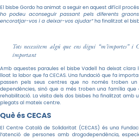
El bisbe Gordo ha animat a seguir en aquest difícil procés
ho podeu aconseguir passant pels diferents graon
encoratjar-vos i a deixar-vos ajudar”
ha finalitzat el bisb
Tots necessitem algú que ens digui “m’importes” i
important
Amb aquestes paraules el bisbe Vadell ha deixat clara l
lloat la labor que fa CECAS. Una fundació que fa importa
passen pels seus centres que no només troben un l
dependències, sinó que a més troben una família que el
rehabilitació. La visita dels dos bisbes ha finalitzat am
plegats al mateix centre.
Què és CECAS
El Centre Català de Solidaritat (CECAS) és una Fundac
l’atenció de persones amb drogodependència, especi