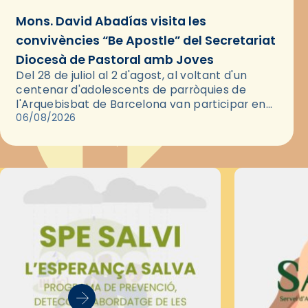
Mons. David Abadías visita les
convivències “Be Apostle” del Secretariat
Diocesà de Pastoral amb Joves
Del 28 de juliol al 2 d'agost, al voltant d'un
centenar d'adolescents de parròquies de
l'Arquebisbat de Barcelona van participar en
les convivències Be Apostle, organitzades pel
06/08/2026
Secretariat Diocesà de Pastoral amb…