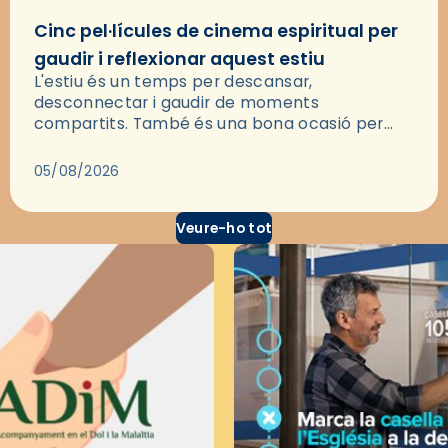
Cinc pel·lícules de cinema espiritual per
gaudir i reflexionar aquest estiu
L'estiu és un temps per descansar,
desconnectar i gaudir de moments
compartits. També és una bona ocasió per
deixar-se portar per una bona història i, a
través del cinema, reflexionar sobre les…
05/08/2026
Veure-ho tot