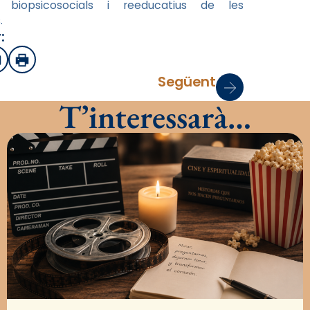
s biopsicosocials i reeducatius de les
.
:
sApp
mail
Imprimir
Següent
T’interessarà…