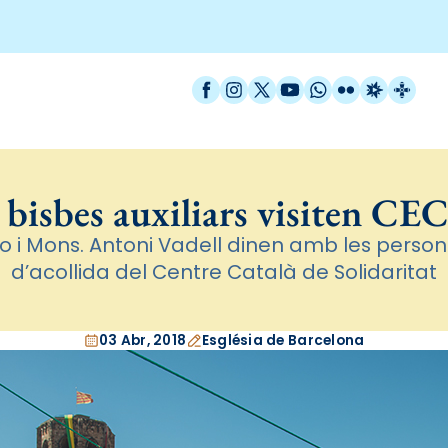
Facebook
Instagram
X / Twitter
YouTube
WhatsApp
Flickr
Radio Est
Catal
 bisbes auxiliars visiten CE
o i Mons. Antoni Vadell dinen amb les pers
d’acollida del Centre Català de Solidaritat
03 Abr, 2018
Església de Barcelona