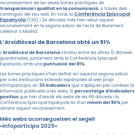
reconeixement de les seves bones pràctiques de
transparència i qualitat en la comunicació
, a través dels
Conferència Episcopal
continguts del seu web. En total, la
Espanyola
(CEE) i 24 diòcesis més han rebut aquest
reconeixement en la segona edició de l’acte de lliurament
celebrat a Madrid.
L’Arxidiòcesi de Barcelona obté un 91%
L’
Arxidiòcesi de Barcelona
s’inclou entre les altres 12 diòcesis
guardonades, juntament amb la Conferència Episcopal
Espanyola, amb una
puntuació del 91%.
Les bones pràctiques s’han definit en aquesta segona edició
per a les institucions eclesials espanyoles al web propi
d’Infoparticipa, en
33 indicadors
que s’apliquen per conèixer la
informació publicada a les webs. El
percentatge d’indicadors
positius
que han d’assolir els webs de les 69 diòcesis i la
Conferència Episcopal Espanyola és d’un
mínim del 90%
per
obtenir aquest reconeixement.
Més webs aconsegueixen el segell
«Infoparticipa 2025»