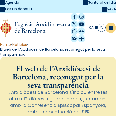
Agenda
Santoral del dia
SAVA
Fes un donatiu
Facebook
Instagram
X / Twitter
YouTube
CA
Me
Cerca
WhatsApp
Flickr
Radio Estel
Catalunya Cristi
Home
Notícies
El web de l’Arxidiòcesi de Barcelona, reconegut per la seva
transparència
El web de l’Arxidiòcesi de
Barcelona, reconegut per la
seva transparència
L'Arxidiòcesi de Barcelona s'inclou entre les
altres 12 diòcesis guardonades, juntament
amb la Conferència Episcopal Espanyola,
amb una puntuació del 91%