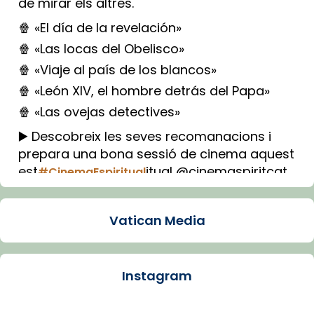
de mirar els altres.
🍿 «El día de la revelación»
🍿 «Las locas del Obelisco»
🍿 «Viaje al país de los blancos»
🍿 «León XIV, el hombre detrás del Papa»
🍿 «Las ovejas detectives»
▶️ Descobreix les seves recomanacions i
prepara una bona sessió de cinema aquest
est
itual @cinemaspiritcat
#CinemaEspiritual
Imatge: Generada amb IA (OpenAI)
Video
Vatican Media
View on Facebook
·
Share
Instagram
Arquebisbat de Barcelona
1 week ago