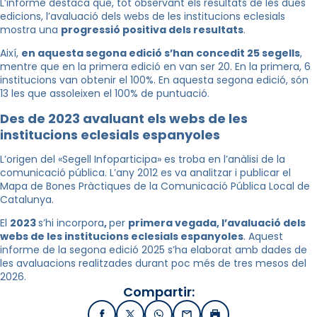
L’informe destaca que, tot observant els resultats de les dues
edicions, l’avaluació dels webs de les institucions eclesials
mostra una
progressió positiva dels resultats
.
Així,
en aquesta segona edició s’han concedit 25 segells
,
mentre que en la primera edició en van ser 20. En la primera, 6
institucions van obtenir el 100%. En aquesta segona edició, són
13 les que assoleixen el 100% de puntuació.
Des de 2023 avaluant els webs de les
institucions eclesials espanyoles
L’origen del «Segell Infoparticipa» es troba en l’anàlisi de la
comunicació pública. L’any 2012 es va analitzar i publicar el
Mapa de Bones Pràctiques de la Comunicació Pública Local de
Catalunya.
El
2023
s’hi incorpora
,
per
primera vegada, l’avaluació dels
webs de les institucions eclesials espanyoles
. Aquest
informe de la segona edició 2025 s’ha elaborat amb dades de
les avaluacions realitzades durant poc més de tres mesos del
2026.
Compartir: