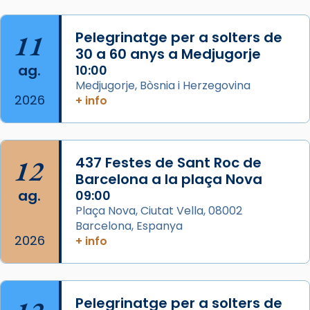
L’arquebisbe de Barcelona, el cardenal Joan
Josep Omella, ha presidit la missa i l’ha
11
Pelegrinatge per a solters de
concelebrat el bisbe auxiliar de Barcelona,
30 a 60 anys a Medjugorje
Mons. David Abadías.
ag.
10:00
📸 Dr. G. Simón
Medjugorje, Bòsnia i Herzegovina
2026
+ info
Photo
View on Facebook
·
Share
12
437 Festes de Sant Roc de
Arquebisbat de Barcelona
2 weeks ago
Barcelona a la plaça Nova
ag.
09:00
Memòria de les santes Juliana i
Plaça Nova, Ciutat Vella, 08002
Semproniana, verges i màrtirs.
Barcelona, Espanya
2026
Acompanyant la història de sant Cugat, a
+ info
partir de l’Edat Mitjana sorgeix la tradició
que les santes Juliana (“relatiu a Júlia”) i
Semproniana (“relatiu a Semprònia =
Pelegrinatge per a solters de