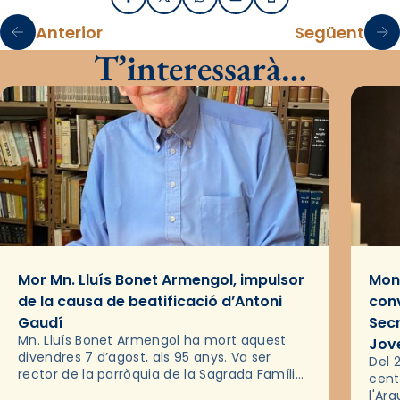
Facebook
X / Twitter
WhatsApp
Email
Imprimir
Anterior
Següent
T’interessarà…
Mor Mn. Lluís Bonet Armengol, impulsor
Mons
de la causa de beatificació d’Antoni
conv
Gaudí
Sec
Mn. Lluís Bonet Armengol ha mort aquest
Jov
divendres 7 d’agost, als 95 anys. Va ser
Del 2
rector de la parròquia de la Sagrada Família
cent
de Barcelona durant 25 anys, entre 1993 i
l'Ar