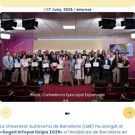
17 Juny, 2026
smunoz
Fotos: Conferència Episcopal Espanyola
La Universitat Autònoma de Barcelona (UAB) ha atorgat el
«Segell Infoparticipa 2025»
a l’Arxidiòcesi de Barcelona en