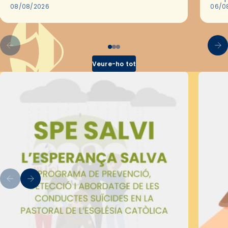
2018,…
08/08/2026
les 
06/0
pel 
Veure-ho tot