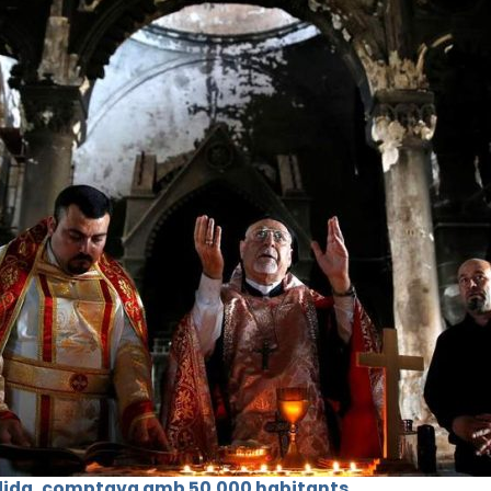
dida, comptava amb 50.000 habitants
,