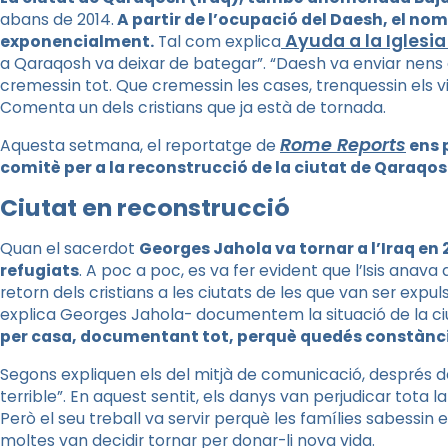
abans de 2014.
A partir de l’ocupació del Daesh, el no
Ayuda a la Iglesi
exponencialment.
Tal com explica
a Qaraqosh va deixar de bategar”. “Daesh va enviar nens d
cremessin tot. Que cremessin les cases, trenquessin els vid
Comenta un dels cristians que ja està de tornada.
Rome Reports
Aquesta setmana, el reportatge de
ens p
comitè per a la reconstrucció de la ciutat de Qaraqo
Ciutat en reconstrucció
Quan el sacerdot
Georges Jahola va tornar a l’Iraq en
refugiats
. A poc a poc, es va fer evident que l’Isis anav
retorn dels cristians a les ciutats de les que van ser expul
explica Georges Jahola- documentem la situació de la ciu
per casa, documentant tot, perquè quedés constància
Segons expliquen els del mitjà de comunicació, després de 
terrible”. En aquest sentit, els danys van perjudicar tota la 
Però el seu treball va servir perquè les famílies sabessin e
moltes van decidir tornar per donar-li nova vida.