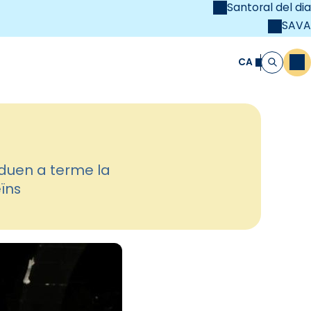
Santoral del dia
SAVA
el
unya Cristiana
CA
M
Cerca
 duen a terme la
eïns