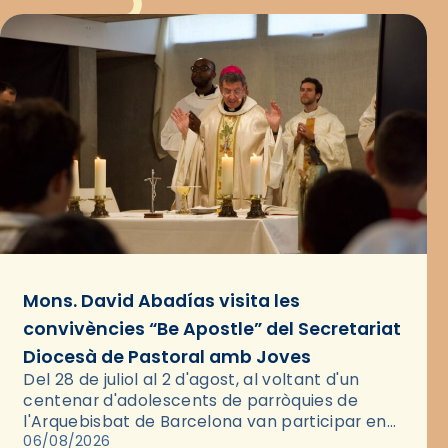
Mons. David Abadías visita les
convivències “Be Apostle” del Secretariat
Diocesà de Pastoral amb Joves
Del 28 de juliol al 2 d'agost, al voltant d'un
centenar d'adolescents de parròquies de
l'Arquebisbat de Barcelona van participar en
les convivències Be Apostle, organitzades pel
06/08/2026