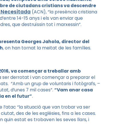
mbre de ciutadans cristians va descendre
a Necesitada
(ACN), “la presència cristiana
’entre 14-15 anys i els van enviar que
res, que destruïssin tot i marxessin”.
resenta Georges Jahola, director d​​el
sh
, on han tornat la meitat de les famílies.
 2016, va començar a treballar amb
a a ser derrotat i van començar a preparar el
sats. “Amb un grup de voluntaris i fotògrafs, –
tat, d’unes 7 mil cases”.
“Vam anar casa
 en el futur”
.
l’atac “la situació que van trobar va ser
ciutat, des de les esglésies, fins a les cases.
n quin estat es trobaven les seves llars, i