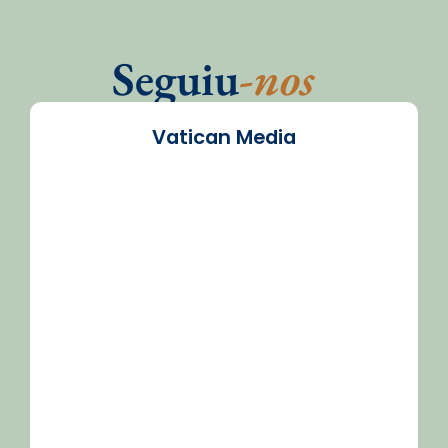
Seguiu
-nos
Vatican Media