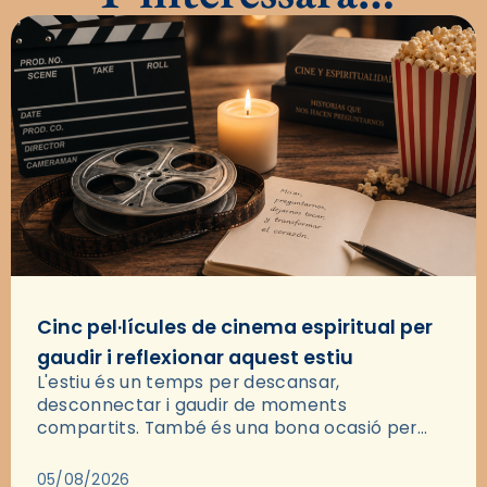
Cinc pel·lícules de cinema espiritual per
gaudir i reflexionar aquest estiu
L'estiu és un temps per descansar,
desconnectar i gaudir de moments
compartits. També és una bona ocasió per
deixar-se portar per una bona història i, a
través del cinema, reflexionar sobre les…
05/08/2026