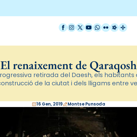
Facebook
Instagram
X / Twitter
YouTube
WhatsApp
Flickr
Radio Est
Catal
El renaixement de Qaraqosh
rogressiva retirada del Daesh, els habitants
onstrucció de la ciutat i dels lligams entre v
16 Gen, 2019
Montse Punsoda