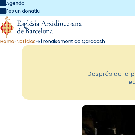
Agenda
Fes un donatiu
Home
Notícies
El renaixement de Qaraqosh
Després de la p
rec