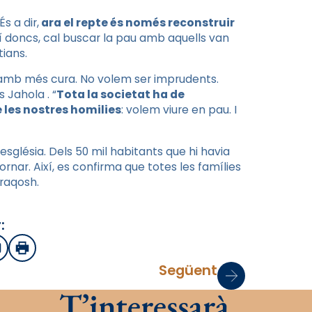
s a dir,
ara el repte és només reconstruir
xí doncs, cal buscar la pau amb aquells van
tians.
 amb més cura. No volem ser imprudents.
 Jahola . “
Tota la societat ha de
e les nostres homilies
: volem viure en pau. I
església. Dels 50 mil habitants que hi havia
rnar. Així, es confirma que totes les famílies
araqosh.
:
sApp
mail
Imprimir
Següent
T’interessarà…