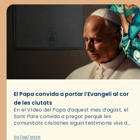
El Papa convida a portar l’Evangeli al cor
de les ciutats
En el Vídeo del Papa d’aquest mes d’agost, el
Sant Pare convida a pregar perquè les
comunitats cristianes siguin testimonis vius de
l’Evangeli enmig de les ciutats. A través d’una
pregària, el…
03/08/2026