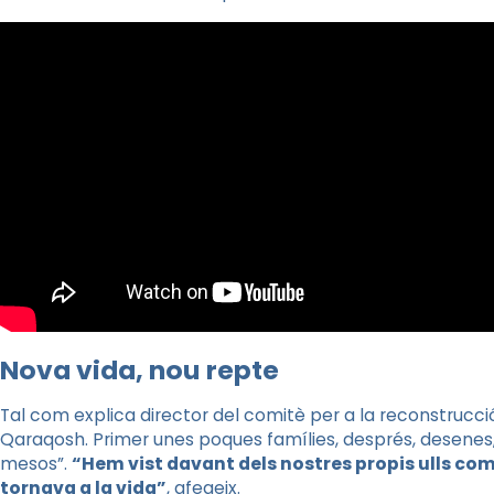
Nova vida, nou repte
Tal com explica director d​​el comitè per a la reconstrucció
Qaraqosh. Primer unes poques famílies, després, desenes,
mesos”.
“Hem vist davant dels nostres propis ulls com
tornava a la vida”
, afegeix.