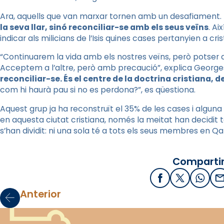
Ara, aquells que van marxar tornen amb un desafiament. É
la seva llar, sinó reconciliar-se amb els seus veïns
. Ai
indicar als milicians de l’Isis quines cases pertanyien a cris
“Continuarem la vida amb els nostres veïns, però potser
Acceptem a l’altre, però amb precaució”, explica Georges
reconciliar-se. És el centre de la doctrina cristiana, d
com hi haurà pau si no es perdona?”, es qüestiona.
Aquest grup ja ha reconstruït el 35% de les cases i alguna 
en aquesta ciutat cristiana, només la meitat han decidit to
s’han dividit: ni una sola té a tots els seus membres en Q
Compartir
Facebook
X / Twitter
What
E
Anterior