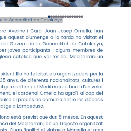
e la Generalitat de Catalunya
arc Aveline i Card. Joan Josep Omella, han
que aquest diumenge a la tarda ha visitat el
 del Govern de la Generalitat de Catalunya,
t per joves participants i alguns membres de
lésia catòlica que vol fer del Mediterrani un
ident Illa ha felicitat els organitzadors per la
 35 anys, de diferents nacionalitats, cultures i
tge marítim pel Mediterani a bord d’un veler
ament, el cardenal Omella ha agraït al cap del
mpulsa el procés de comunió entre les diòcesis
 viatge a Lampedusa.
lona està previst que duri 8 mesos. En aquest
nca del Mediterrani, en un trajecte organitzat
ts. Quan finalitzi el viatge a Marsella el mes