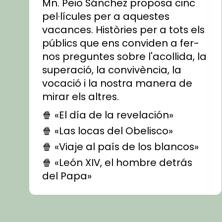
Mn. Peio Sánchez proposa cinc
pel·lícules per a aquestes
vacances. Històries per a tots els
públics que ens conviden a fer-
nos preguntes sobre l'acollida, la
superació, la convivència, la
vocació i la nostra manera de
mirar els altres.
🍿 «El día de la revelación»
🍿 «Las locas del Obelisco»
🍿 «Viaje al país de los blancos»
🍿 «León XIV, el hombre detrás
del Papa»
🍿 «Las ovejas detectives»
▶️ Descobreix les seves