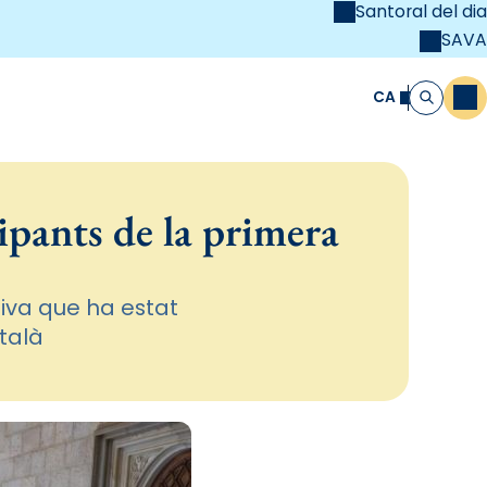
Santoral del dia
SAVA
el
unya Cristiana
CA
M
Cerca
cipants de la primera
tiva que ha estat
talà