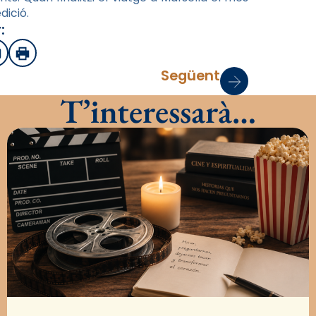
dició.
:
sApp
mail
Imprimir
Següent
T’interessarà…