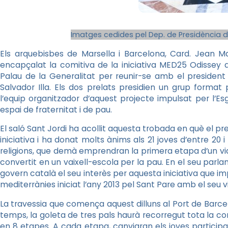
Imatges cedides pel Dep. de Presidència d
Els arquebisbes de Marsella i Barcelona, Card. Jean M
encapçalat la comitiva de la iniciativa MED25 Odissey 
Palau de la Generalitat per reunir-se amb el president
Salvador Illa. Els dos prelats presidien un grup forma
l’equip organitzador d’aquest projecte impulsat per l’Esg
espai de fraternitat i de pau.
El saló Sant Jordi ha acollit aquesta trobada en què el pres
iniciativa i ha donat molts ànims als 21 joves d’entre 20 i
religions, que demà emprendran la primera etapa d’un via
convertit en un vaixell-escola per la pau. En el seu parl
govern català el seu interès per aquesta iniciativa que i
mediterrànies iniciat l’any 2013 pel Sant Pare amb el seu
La travessia que comença aquest dilluns al Port de Barce
temps, la goleta de tres pals haurà recorregut tota la co
en 8 etapes. A cada etapa, canviaran els joves participan