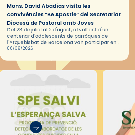
Mons. David Abadías visita les
convivències “Be Apostle” del Secretariat
Diocesà de Pastoral amb Joves
Del 28 de juliol al 2 d'agost, al voltant d'un
centenar d'adolescents de parròquies de
l'Arquebisbat de Barcelona van participar en
les convivències Be Apostle, organitzades pel
06/08/2026
Secretariat Diocesà de Pastoral amb…