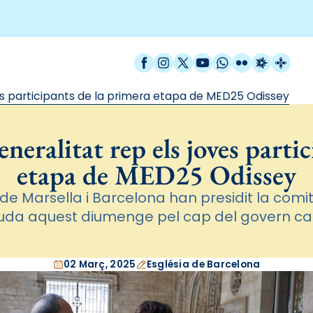
Facebook
Instagram
X / Twitter
YouTube
WhatsApp
Flickr
Radio Est
Catal
ves participants de la primera etapa de MED25 Odissey
eneralitat rep els joves parti
etapa de MED25 Odissey
de Marsella i Barcelona han presidit la comi
uda aquest diumenge pel cap del govern ca
02 Març, 2025
Església de Barcelona