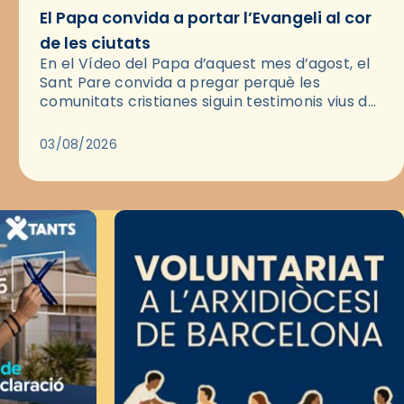
El Papa convida a portar l’Evangeli al cor
de les ciutats
En el Vídeo del Papa d’aquest mes d’agost, el
Sant Pare convida a pregar perquè les
comunitats cristianes siguin testimonis vius de
l’Evangeli enmig de les ciutats. A través d’una
pregària, el…
03/08/2026