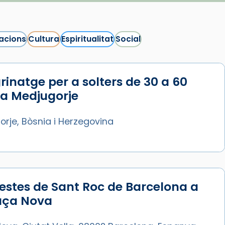
acions
Cultura
Espiritualitat
Social
rinatge per a solters de 30 a 60
 a Medjugorje
rje, Bòsnia i Herzegovina
estes de Sant Roc de Barcelona a
laça Nova