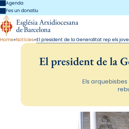
Agenda
Fes un donatiu
Home
Notícies
El president de la Generalitat rep els jo
El president de la G
Els arquebisbes 
reb