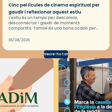
Cinc pel·lícules de cinema espiritual per
gaudir i reflexionar aquest estiu
L'estiu és un temps per descansar,
desconnectar i gaudir de moments
compartits. També és una bona ocasió per
deixar-se portar per una bona història i, a
través del cinema, reflexionar sobre les…
05/08/2026
Veure-ho tot