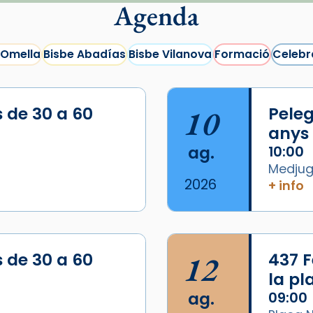
Agenda
 Omella
Bisbe Abadías
Bisbe Vilanova
Formació
Celebr
s de 30 a 60
10
Peleg
anys
ag.
10:00
Medjugo
2026
+ info
s de 30 a 60
12
437 F
la p
ag.
09:00