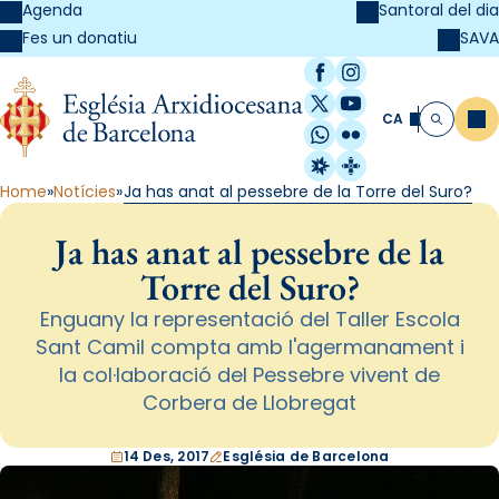
Agenda
Santoral del dia
SAVA
Fes un donatiu
Facebook
Instagram
X / Twitter
YouTube
CA
Me
Cerca
WhatsApp
Flickr
Radio Estel
Catalunya Cristi
Home
Notícies
Ja has anat al pessebre de la Torre del Suro?
Ja has anat al pessebre de la
Torre del Suro?
Enguany la representació del Taller Escola
Sant Camil compta amb l'agermanament i
la col·laboració del Pessebre vivent de
Corbera de Llobregat
14 Des, 2017
Església de Barcelona