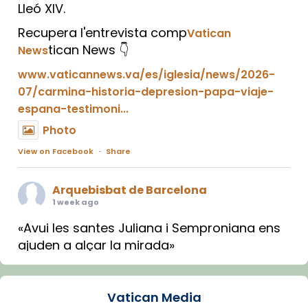
Lleó XIV.
Recupera l'entrevista comp
Vatican
tican News 👇
News
www.vaticannews.va/es/iglesia/news/2026-
07/carmina-historia-depresion-papa-viaje-
espana-testimoni...
Photo
View on Facebook
·
Share
Arquebisbat de Barcelona
1 week ago
«Avui les santes Juliana i Semproniana ens
ajuden a alçar la mirada»
Mons. Sergi Gordo, bisbe de Tortosa, ha
presidit aquest 27 de juliol la missa de Les
Vatican Media
Santes de Mataró.