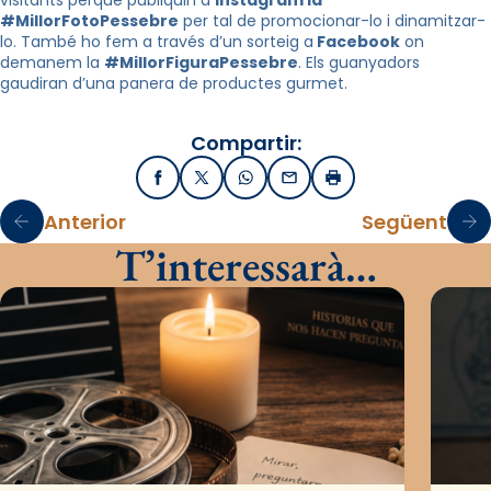
visitants perquè publiquin a
Instagram la
#MillorFotoPessebre
per tal de promocionar-lo i dinamitzar-
lo. També ho fem a través d’un sorteig a
Facebook
on
demanem la
#MillorFiguraPessebre
. Els guanyadors
gaudiran d’una panera de productes gurmet.
Compartir:
Facebook
X / Twitter
WhatsApp
Email
Imprimir
Anterior
Següent
T’interessarà…