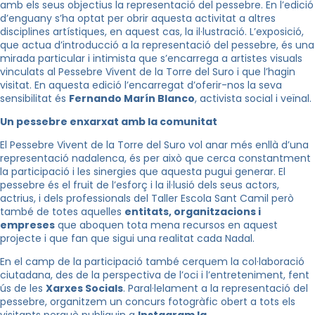
amb els seus objectius la representació del pessebre. En l’edició
d’enguany s’ha optat per obrir aquesta activitat a altres
disciplines artístiques, en aquest cas, la il·lustració. L’exposició,
que actua d’introducció a la representació del pessebre, és una
mirada particular i intimista que s’encarrega a artistes visuals
vinculats al Pessebre Vivent de la Torre del Suro i que l’hagin
visitat. En aquesta edició l’encarregat d’oferir-nos la seva
sensibilitat és
Fernando Marín Blanco
, activista social i veïnal.
Un pessebre enxarxat amb la comunitat
El Pessebre Vivent de la Torre del Suro vol anar més enllà d’una
representació nadalenca, és per això que cerca constantment
la participació i les sinergies que aquesta pugui generar. El
pessebre és el fruit de l’esforç i la il·lusió dels seus actors,
actrius, i dels professionals del Taller Escola Sant Camil però
també de totes aquelles
entitats, organitzacions i
empreses
que aboquen tota mena recursos en aquest
projecte i que fan que sigui una realitat cada Nadal.
En el camp de la participació també cerquem la col·laboració
ciutadana, des de la perspectiva de l’oci i l’entreteniment, fent
ús de les
Xarxes Socials
. Paral·lelament a la representació del
pessebre, organitzem un concurs fotogràfic obert a tots els