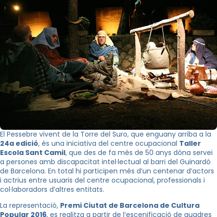
El Pessebre vivent de la Torre del Suro, que enguany arriba a la
24a edició
, és una iniciativa del centre ocupacional
Taller
Escola Sant Camil
, que des de fa més de 50 anys dóna servei
a persones amb discapacitat intel·lectual al barri del Guinardó
de Barcelona. En total hi participen més d’un centenar d’actors
i actrius entre usuaris del centre ocupacional, professionals i
col·laboradors d’altres entitats.
La representació,
Premi Ciutat de Barcelona de Cultura
Popular 2016
, es realitza a partir de l’escenificació de quadres