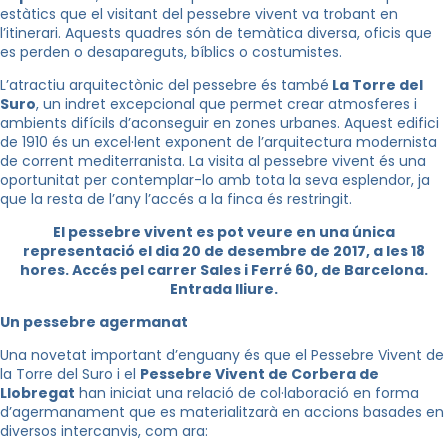
estàtics que el visitant del pessebre vivent va trobant en
l’itinerari. Aquests quadres són de temàtica diversa, oficis que
es perden o desapareguts, bíblics o costumistes.
L’atractiu arquitectònic del pessebre és també
La Torre del
Suro
, un indret excepcional que permet crear atmosferes i
ambients difícils d’aconseguir en zones urbanes. Aquest edifici
de 1910 és un excel·lent exponent de l’arquitectura modernista
de corrent mediterranista. La visita al pessebre vivent és una
oportunitat per contemplar-lo amb tota la seva esplendor, ja
que la resta de l’any l’accés a la finca és restringit.
El pessebre vivent es pot veure en una única
representació el dia 20 de desembre de 2017, a les 18
hores. Accés pel carrer Sales i Ferré 60, de Barcelona.
Entrada lliure.
Un pessebre agermanat
Una novetat important d’enguany és que el Pessebre Vivent de
la Torre del Suro i el
Pessebre Vivent de Corbera de
Llobregat
han iniciat una relació de col·laboració en forma
d’agermanament que es materialitzarà en accions basades en
diversos intercanvis, com ara: