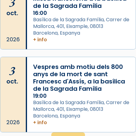
3
de la Sagrada Família
Arquebisbat de Barcelona
oct.
16:00
2 weeks ago
Basílica de la Sagrada Família, Carrer de
Mallorca, 401, Eixample, 08013
Jaume, fill de Zebedeu, és juntament amb el
Barcelona, Espanya
seu germà Joan i Pere un dels que
2026
+ info
acompanyava més de prop Jesús.
Segons el llibre dels Fets (12,2) fou el primer
apòstol màrtir, decapitat a Jerusalem per
3
Vespres amb motiu dels 800
Herodes Agripa (vers l'any 44).
anys de la mort de sant
Patró de Galícia, després de les invasions
oct.
Francesc d'Assís, a la basílica
musulmanes fou venerat com a patró dels
de la Sagrada Família
Regnes castellans i més tard de tota
19:00
Basílica de la Sagrada Família, Carrer de
Espanya.
Mallorca, 401, Eixample, 08013
El seu sepulcre a Compostela fou un gran
Barcelona, Espanya
centre de peregrinacions medievals de tot
2026
+ info
el món cristià, després de Roma i terra