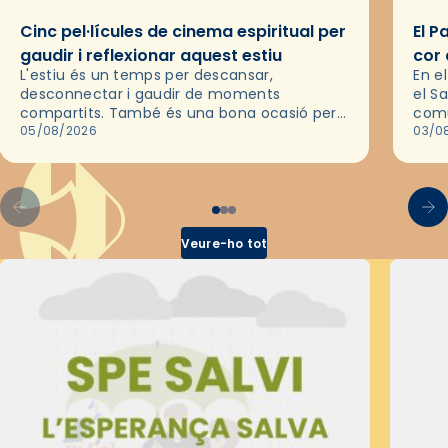
Cinc pel·lícules de cinema espiritual per
El P
gaudir i reflexionar aquest estiu
cor 
L'estiu és un temps per descansar,
En e
desconnectar i gaudir de moments
el S
compartits. També és una bona ocasió per
comu
deixar-se portar per una bona història i, a
05/08/2026
de l
03/0
través del cinema, reflexionar sobre les…
d’un
Veure-ho tot