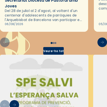
Secretariat Diocesà de Pastoral amb
desc
Joves
comp
Del 28 de juliol al 2 d'agost, al voltant d'un
deix
centenar d'adolescents de parròquies de
trav
l'Arquebisbat de Barcelona van participar en
les convivències Be Apostle, organitzades
06/08/2026
05/0
pel Secretariat Diocesà de Pastoral amb…
Veure-ho tot