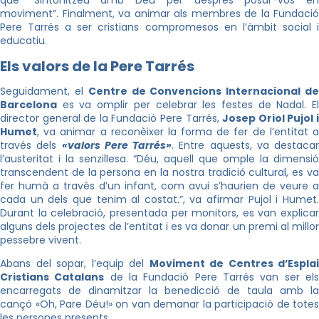
que “Sintonitzeu amb Déu per després posar-vos en
moviment”. Finalment, va animar als membres de la Fundació
Pere Tarrés a ser cristians compromesos en l’àmbit social i
educatiu.
Els valors de la Pere Tarrés
Seguidament, el
Centre de Convencions Internacional d
Barcelona
es va omplir per celebrar les festes de Nadal. El
director general de la Fundació Pere Tarrés,
Josep Oriol Pujol 
Humet
, va animar a reconèixer la forma de fer de l’entitat a
través dels
«valors Pere Tarrés»
. Entre aquests, va destacar
l’austeritat i la senzillesa. “Déu, aquell que omple la dimensió
transcendent de la persona en la nostra tradició cultural, es va
fer humà a través d’un infant, com avui s’haurien de veure a
cada un dels que tenim al costat.”, va afirmar Pujol i Humet.
Durant la celebració, presentada per monitors, es van explicar
alguns dels projectes de l’entitat i es va donar un premi al millor
pessebre vivent.
Abans del sopar, l’equip del
Moviment de Centres d’Esplai
Cristians Catalans
de la Fundació Pere Tarrés van ser el
encarregats de dinamitzar la benedicció de taula amb la
cançó «Oh, Pare Déu!» on van demanar la participació de totes
les persones presents.