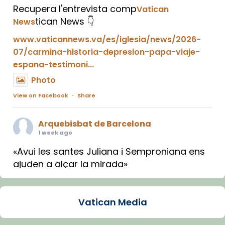
Recupera l'entrevista comp
Vatican
tican News 👇
News
www.vaticannews.va/es/iglesia/news/2026-
07/carmina-historia-depresion-papa-viaje-
espana-testimoni...
Photo
View on Facebook
·
Share
Arquebisbat de Barcelona
1 week ago
«Avui les santes Juliana i Semproniana ens
ajuden a alçar la mirada»
Mons. Sergi Gordo, bisbe de Tortosa, ha
presidit aquest 27 de juliol la missa de Les
Vatican Media
Santes de Mataró.
🔗
tinyurl.com/cvu5jmbk