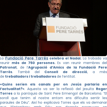
Fundació Pere Tarrés
La
celebra el Nadal.
La trobada v
reunir
més de 750 persones.
Es van reunir membres de
Patronat
, de l’
Agrupació d’Amics de la Fundació Per
Tarrés
. També del
Consell de direcció
, a mé
de
treballadors i treballadores
de l’entitat.
«Quins serien els canals per on Jesús parlaria en
l’actualitat?»
. Aquesta va ser la reflexió del jesuïta
Roger
Torres
a la parròquia de Sant Pere Ermengol de Barcelona. “E
soroll que tenim al nostre entorn ens dificulta sentir les
paraules de Déu”. Així ho explicava Torres que els va demanar