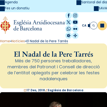
Agenda
Santoral del dia
SAVA
Fes un donatiu
Facebook
Instagram
X / Twitter
YouTube
CA
Me
Cerca
WhatsApp
Flickr
Radio Estel
Catalunya Cristi
Home
Notícies
El Nadal de la Pere Tarrés
El Nadal de la Pere Tarrés
Més de 750 persones treballadores,
membres del Patronat i Consell de direcció
de l’entitat aplegats per celebrar les festes
nadalenques
17 Des, 2018
Església de Barcelona