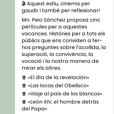
🎬 Aquest estiu, cinema per
gaudir i també per reflexionar!
Mn. Peio Sánchez proposa cinc
pel·lícules per a aquestes
vacances. Històries per a tots els
públics que ens conviden a fer-
nos preguntes sobre l'acollida, la
superació, la convivència, la
vocació i la nostra manera de
mirar els altres.
🍿 «El día de la revelación»
🍿 «Las locas del Obelisco»
🍿 «Viaje al país de los blancos»
🍿 «León XIV, el hombre detrás
del Papa»