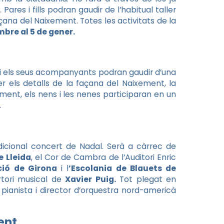
Pares i fills podran gaudir de l’habitual taller
açana del Naixement. Totes les activitats de la
mbre al 5 de gener.
ys i els seus acompanyants podran gaudir d’una
er els detalls de la façana del Naixement, la
ment, els nens i les nenes participaran en un
.
dicional concert de Nadal. Serà a càrrec de
e Lleida
, el Cor de Cambra de l’Auditori Enric
ió de Girona
i l
’Escolania de Blauets de
rtori musical de
Xavier Puig.
Tot plegat en
ianista i director d’orquestra nord-americà
ent