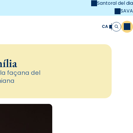
Santoral del dia
SAVA
el
unya Cristiana
CA
M
Cerca
ília
e la façana del
niana