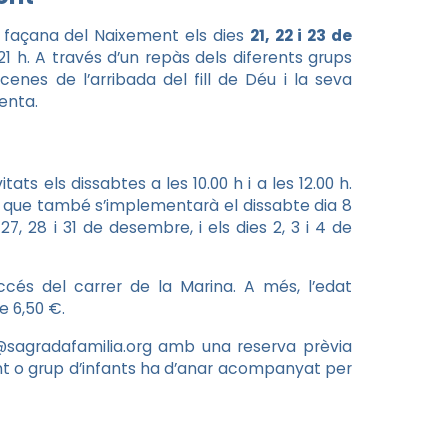
la façana del Naixement els dies
21, 22 i 23 de
s 21 h. A través d’un repàs dels diferents grups
cenes de l’arribada del fill de Déu i la seva
lenta.
tats els dissabtes a les 10.00 h i a les 12.00 h.
ari que també s’implementarà el dissabte dia 8
7, 28 i 31 de desembre, i els dies 2, 3 i 4 de
accés del carrer de la Marina. A més, l’edat
e 6,50 €.
er@sagradafamilia.org amb una reserva prèvia
ant o grup d’infants ha d’anar acompanyat per