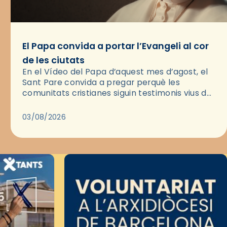
El Papa convida a portar l’Evangeli al cor
de les ciutats
En el Vídeo del Papa d’aquest mes d’agost, el
Sant Pare convida a pregar perquè les
comunitats cristianes siguin testimonis vius de
l’Evangeli enmig de les ciutats. A través d’una
pregària, el…
03/08/2026