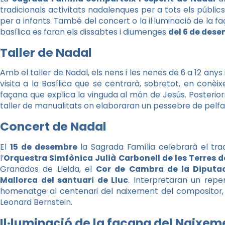
tradicionals activitats nadalenques per a tots els públics. 
per a infants. També del concert o la il·luminació de la f
basílica es faran els dissabtes i diumenges
del 6 de dese
Taller de Nadal
Amb el taller de Nadal, els nens i les nenes de 6 a 12 an
visita a la Basílica que se centrarà, sobretot, en conèix
façana que explica la vinguda al món de Jesús. Posterior
taller de manualitats on elaboraran un pessebre de pelfa
Concert de Nadal
El
15 de desembre
la Sagrada Família celebrarà el tra
l’
Orquestra Simfònica Julià Carbonell de les Terres d
Granados de Lleida, el
Cor de Cambra de la Diputac
Mallorca del santuari de Lluc
. Interpretaran un repe
homenatge al centenari del naixement del compositor, p
Leonard Bernstein.
Il·luminació de la façana del Naixem