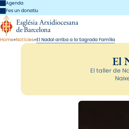
Agenda
Fes un donatiu
Home
Notícies
El Nadal arriba a la Sagrada Família
El 
El taller de N
Naix