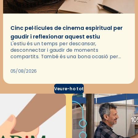
Cinc pel·lícules de cinema espiritual per
gaudir i reflexionar aquest estiu
L'estiu és un temps per descansar,
desconnectar i gaudir de moments
compartits. També és una bona ocasió per
deixar-se portar per una bona història i, a
través del cinema, reflexionar sobre les…
05/08/2026
Veure-ho tot