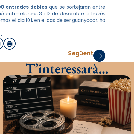
00 entrades dobles
que se sortejaran entre
ió entre els dies 3 i 12 de desembre a través
omos el dia 10 i, en el cas de ser guanyador, ho
:
sApp
mail
Imprimir
Següent
T’interessarà…