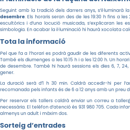
Seguint amb la tradició dels darrers anys, s’il·luminarà 
desembre
. Els horaris seran des de les 19:30 h fins a le
escultòrics i d’una locució musicada, s’explicaran les es
simbologia. En acabar la il·luminació hi haurà xocolata ca
Tota la informació
Pel que fa a l’horari es podrà gaudir de les diferents activi
També els diumenges a les 10.15 h i a les 12.00 h. Un hor
de desembre. També hi haurà sessions els dies 6, 7, 24, 2
gener.
La duració serà d’1 h 30 min. Caldrà accedir-hi per l’
recomanada pels infants és de 6 a 12 anys amb un preu d
Per reservar els tallers caldrà enviar un correu a tall
necessària. El telèfon d’atenció és 931 980 705. Cada inf
almenys un adult i màxim dos.
Sorteig d’entrades