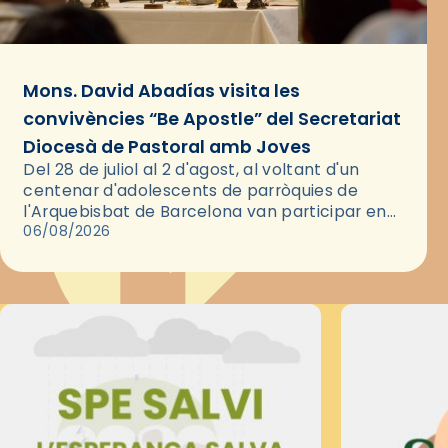
Mons. David Abadías visita les
convivències “Be Apostle” del Secretariat
Diocesà de Pastoral amb Joves
Del 28 de juliol al 2 d'agost, al voltant d'un
centenar d'adolescents de parròquies de
l'Arquebisbat de Barcelona van participar en
les convivències Be Apostle, organitzades pel
06/08/2026
Secretariat Diocesà de Pastoral amb…