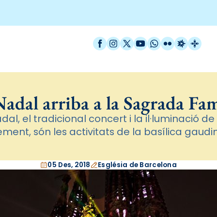
Facebook
Instagram
X / Twitter
YouTube
WhatsApp
Flickr
Radio Est
Catal
Nadal arriba a la Sagrada Fam
adal, el tradicional concert i la il·luminació d
ement, són les activitats de la basílica gaudi
05 Des, 2018
Església de Barcelona