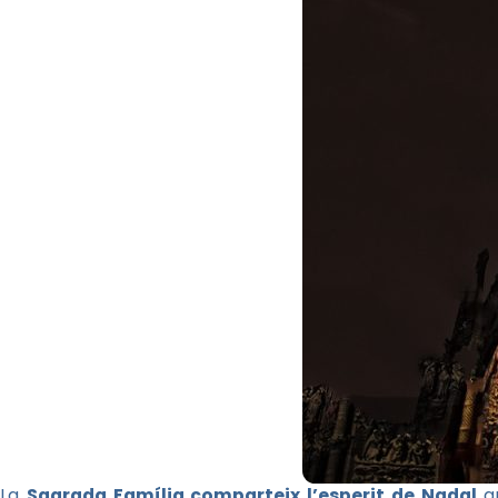
La
Sagrada Família comparteix l’esperit de Nadal
am