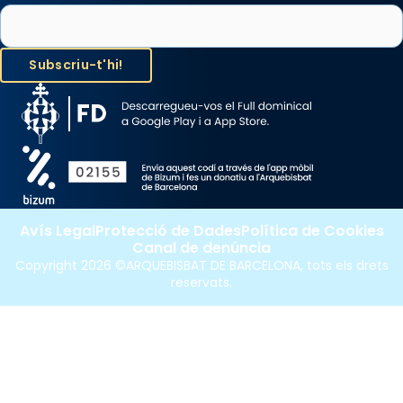
Santes a Mataró»🥵.
Photo
View on Facebook
·
Share
Avís Legal
Protecció de Dades
Política de Cookies
Canal de denúncia
Copyright 2026 ©ARQUEBISBAT DE BARCELONA, tots els drets
reservats.