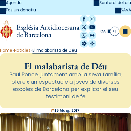
Agenda
Santoral del dia
SAVA
Fes un donatiu
Facebook
Instagram
X / Twitter
YouTube
CA
Me
Cerca
WhatsApp
Flickr
Radio Estel
Catalunya Cristi
Home
Notícies
El malabarista de Déu
El malabarista de Déu
Paul Ponce, juntament amb la seva família,
ofereix un espectacle a joves de diverses
escoles de Barcelona per explicar el seu
testimoni de fe
15 Maig, 2017