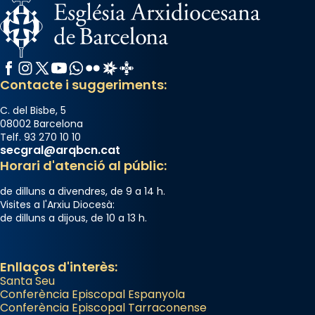
L’arquebisbe de Barcelona, el cardenal Joan
Josep Omella, ha presidit la missa i l’ha
concelebrat el bisbe auxiliar de Barcelona,
Facebook
Instagram
X / Twitter
YouTube
WhatsApp
Flickr
Radio Estel
Catalunya Cristiana
Mons. David Abadías.
Contacte i suggeriments:
📸 Dr. G. Simón
C. del Bisbe, 5
Photo
08002 Barcelona
Telf. 93 270 10 10
View on Facebook
·
Share
secgral@arqbcn.cat
Horari d'atenció al públic:
Arquebisbat de Barcelona
de dilluns a divendres, de 9 a 14 h.
2 weeks ago
Visites a l'Arxiu Diocesà:
de dilluns a dijous, de 10 a 13 h.
Memòria de les santes Juliana i
Semproniana, verges i màrtirs.
Acompanyant la història de sant Cugat, a
Enllaços d'interès:
Santa Seu
partir de l’Edat Mitjana sorgeix la tradició
Conferència Episcopal Espanyola
que les santes Juliana (“relatiu a Júlia”) i
Conferència Episcopal Tarraconense