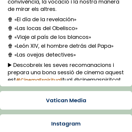
convivència, la vocació i la nostra manera
de mirar els altres.
🍿 «El día de la revelación»
🍿 «Las locas del Obelisco»
🍿 «Viaje al país de los blancos»
🍿 «León XIV, el hombre detrás del Papa»
🍿 «Las ovejas detectives»
▶️ Descobreix les seves recomanacions i
prepara una bona sessió de cinema aquest
est
itual @cinemaspiritcat
#CinemaEspiritual
Imatge: Generada amb IA (OpenAI)
Video
Vatican Media
View on Facebook
·
Share
Instagram
Arquebisbat de Barcelona
1 week ago