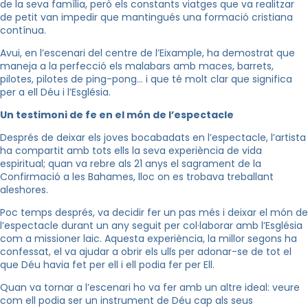
de la seva família, però els constants viatges que va realitzar
de petit van impedir que mantingués una formació cristiana
contínua.
Avui, en l’escenari del centre de l’Eixample, ha demostrat que
maneja a la perfecció els malabars amb maces, barrets,
pilotes, pilotes de ping-pong… i que té molt clar que significa
per a ell Déu i l’Església.
Un testimoni de fe en el món de l’espectacle
Després de deixar els joves bocabadats en l’espectacle, l’artista
ha compartit amb tots ells la seva experiència de vida
espiritual; quan va rebre als 21 anys el sagrament de la
Confirmació a les Bahames, lloc on es trobava treballant
aleshores.
Poc temps després, va decidir fer un pas més i deixar el món de
l’espectacle durant un any seguit per col·laborar amb l’Església
com a missioner laic. Aquesta experiència, la millor segons ha
confessat, el va ajudar a obrir els ulls per adonar-se de tot el
que Déu havia fet per ell i ell podia fer per Ell.
Quan va tornar a l’escenari ho va fer amb un altre ideal: veure
com ell podia ser un instrument de Déu cap als seus