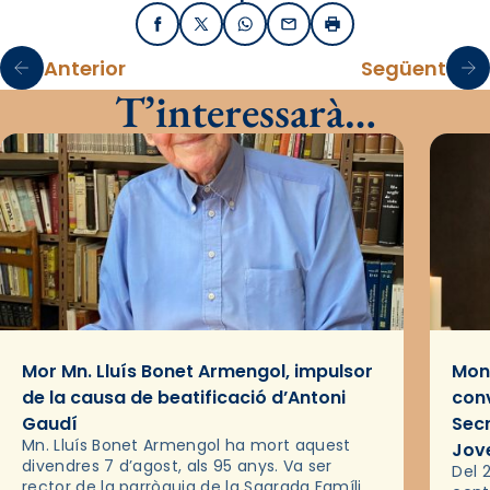
Facebook
X / Twitter
WhatsApp
Email
Imprimir
Anterior
Següent
T’interessarà…
Mor Mn. Lluís Bonet Armengol, impulsor
Mons
de la causa de beatificació d’Antoni
conv
Gaudí
Sec
Mn. Lluís Bonet Armengol ha mort aquest
Jov
divendres 7 d’agost, als 95 anys. Va ser
Del 2
rector de la parròquia de la Sagrada Família