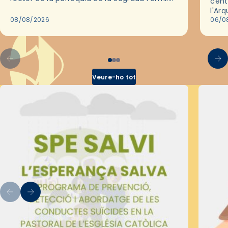
cent
de Barcelona durant 25 anys, entre 1993 i
l'Ar
2018,…
08/08/2026
les 
06/0
pel 
Veure-ho tot