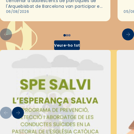
centenar d'adolescents de parròquies de
trav
l'Arquebisbat de Barcelona van participar en
les convivències Be Apostle, organitzades
06/08/2026
05/0
pel Secretariat Diocesà de Pastoral amb…
Veure-ho tot