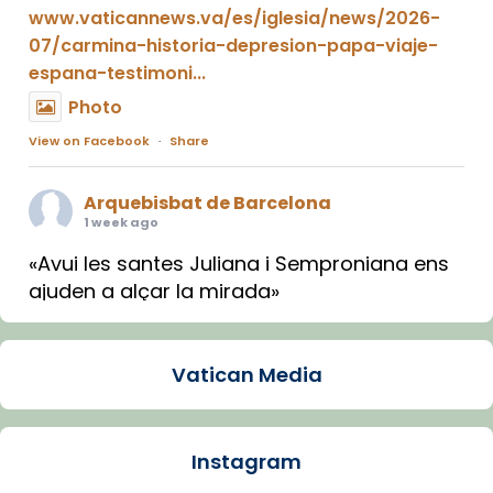
www.vaticannews.va/es/iglesia/news/2026-
07/carmina-historia-depresion-papa-viaje-
espana-testimoni...
Photo
View on Facebook
·
Share
Arquebisbat de Barcelona
1 week ago
«Avui les santes Juliana i Semproniana ens
ajuden a alçar la mirada»
Mons. Sergi Gordo, bisbe de Tortosa, ha
presidit aquest 27 de juliol la missa de Les
Vatican Media
Santes de Mataró.
🔗
tinyurl.com/cvu5jmbk
📸 J. Merino
Instagram