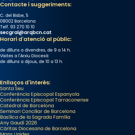
Contacte i suggeriments:
Photo
C. del Bisbe, 5
View on Facebook
·
Share
08002 Barcelona
Telf. 93 270 10 10
secgral@arqbcn.cat
Horari d'atenció al públic:
de dilluns a divendres, de 9 a 14 h.
Visites a l'Arxiu Diocesà:
de dilluns a dijous, de 10 a 13 h.
Enllaços d'interès:
Santa Seu
Conferència Episcopal Espanyola
Conferència Episcopal Tarraconense
Catedral de Barcelona
Seminari Conciliar de Barcelona
Basílica de la Sagrada Família
Any Gaudí 2026
Càritas Diocesana de Barcelona
Mans Unides