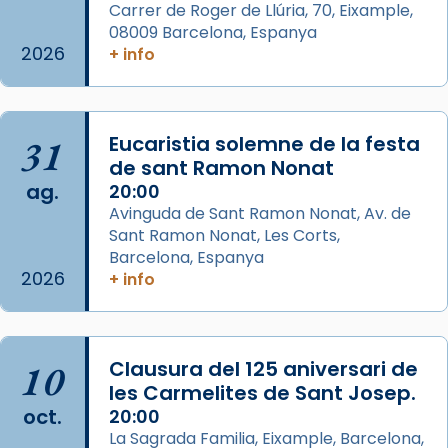
Carrer de Roger de Llúria, 70, Eixample,
Manuel Blanch, amb aire d’òpera
08009 Barcelona, Espanya
italianitzant; s’interpreta per privilegi
2026
+ info
pontifici, amb orquestra i cor, i té una
duració aproximada de tres hores. Després,
processó (recuperada el 1972) al voltant
del temple amb les relíquies de les santes.
31
Eucaristia solemne de la festa
Des de 1985 hi participa també un grup de
de sant Ramon Nonat
ag.
diablesses amb música i ball propis. Festa
20:00
Avinguda de Sant Ramon Nonat, Av. de
gran a Mataró.
Sant Ramon Nonat, Les Corts,
«Si vols saber què és calor, ves per les
Barcelona, Espanya
Santes a Mataró»🥵.
2026
+ info
Photo
View on Facebook
·
Share
10
Clausura del 125 aniversari de
les Carmelites de Sant Josep.
Arquebisbat de Barcelona
oct.
20:00
2 weeks ago
La Sagrada Familia, Eixample, Barcelona,