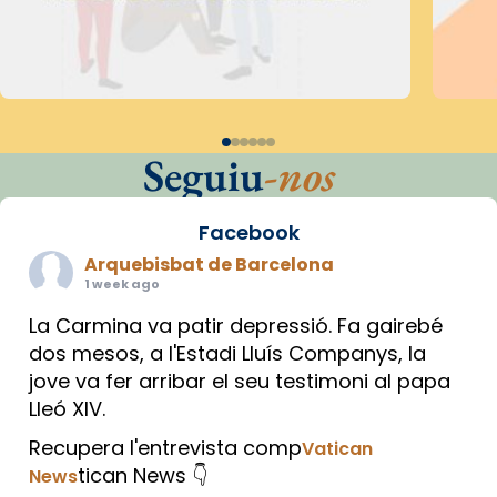
Seguiu
-nos
Facebook
Arquebisbat de Barcelona
1 week ago
La Carmina va patir depressió. Fa gairebé
dos mesos, a l'Estadi Lluís Companys, la
jove va fer arribar el seu testimoni al papa
Lleó XIV.
Recupera l'entrevista comp
Vatican
tican News 👇
News