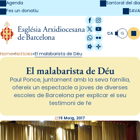
Agenda
Santoral del dia
SAVA
Fes un donatiu
Facebook
Instagram
X / Twitter
YouTube
CA
Me
Cerca
WhatsApp
Flickr
Radio Estel
Catalunya Cristi
Home
Notícies
El malabarista de Déu
El malabarista de Déu
Paul Ponce, juntament amb la seva família,
ofereix un espectacle a joves de diverses
escoles de Barcelona per explicar el seu
testimoni de fe
15 Maig, 2017