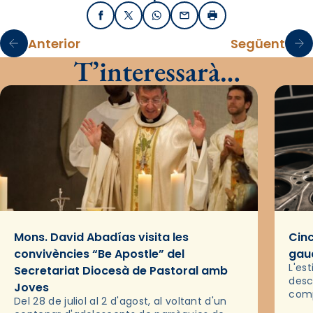
Facebook
X / Twitter
WhatsApp
Email
Imprimir
Anterior
Següent
T’interessarà…
Mons. David Abadías visita les
Cinc
convivències “Be Apostle” del
gaud
L'es
Secretariat Diocesà de Pastoral amb
desc
Joves
comp
Del 28 de juliol al 2 d'agost, al voltant d'un
deix