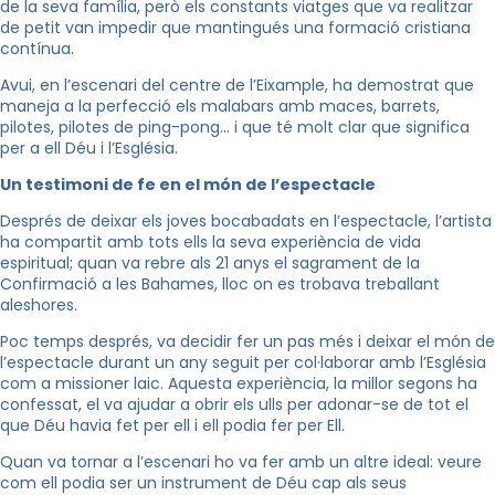
de la seva família, però els constants viatges que va realitzar
de petit van impedir que mantingués una formació cristiana
contínua.
Avui, en l’escenari del centre de l’Eixample, ha demostrat que
maneja a la perfecció els malabars amb maces, barrets,
pilotes, pilotes de ping-pong… i que té molt clar que significa
per a ell Déu i l’Església.
Un testimoni de fe en el món de l’espectacle
Després de deixar els joves bocabadats en l’espectacle, l’artista
ha compartit amb tots ells la seva experiència de vida
espiritual; quan va rebre als 21 anys el sagrament de la
Confirmació a les Bahames, lloc on es trobava treballant
aleshores.
Poc temps després, va decidir fer un pas més i deixar el món de
l’espectacle durant un any seguit per col·laborar amb l’Església
com a missioner laic. Aquesta experiència, la millor segons ha
confessat, el va ajudar a obrir els ulls per adonar-se de tot el
que Déu havia fet per ell i ell podia fer per Ell.
Quan va tornar a l’escenari ho va fer amb un altre ideal: veure
com ell podia ser un instrument de Déu cap als seus