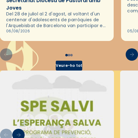
Secretariat Diocesà de Pastoral amb
desc
Joves
comp
Del 28 de juliol al 2 d'agost, al voltant d'un
deix
centenar d'adolescents de parròquies de
trav
l'Arquebisbat de Barcelona van participar en
les convivències Be Apostle, organitzades
06/08/2026
05/0
pel Secretariat Diocesà de Pastoral amb…
Veure-ho tot