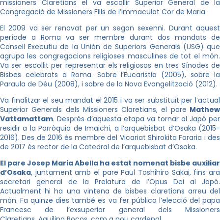
missioners Claretians el va escollir Superior General de la
Congregació de Missioners Fills de l’Immaculat Cor de Maria.
El 2009 va ser renovat per un segon sexenni. Durant aquest
període a Roma va ser membre durant dos mandats de
Consell Executiu de la
Unión
de Superiors Generals (
USG
) qu
agrupa les congregacions religioses masculines de tot el món.
Va ser escollit per representar els religiosos en tres Sínodes de
Bisbes celebrats a Roma. Sobre l’Eucaristia (2005), sobre la
Paraula de Déu (2008), i sobre de la Nova Evangelització (2012).
Va finalitzar el seu mandat el 2015 i va ser substituït per l’actual
Superior Generals dels Missioners Claretians, el pare
Mathe
Vattamattam
. Després d’aquesta etapa va tornar al Japó per
residir a la Parròquia
de Imaichi
, a l’arquebisbat d’Osaka (2015
2016). Des de 2016 és membre del Vicariat
Shirokita
Foraria
i de
de 2017 és rector de la Catedral de l’arquebisbat d’Osaka.
El pare Josep Maria Abella ha estat nomenat bisbe auxiliar
d’Osaka
, juntament amb el pare Paul
Toshihiro
Sakai, fins ara
secretari general de la Prelatura de l’Opus Dei al Japó.
Actualment hi ha una vintena de bisbes claretians arreu del
món. Fa quinze dies també es va fer pública l’elecció del papa
Francesc de l’exsuperior general de
ls Missioner
Claretians,
Aquilino
Bocos,
com a nou cardenal.