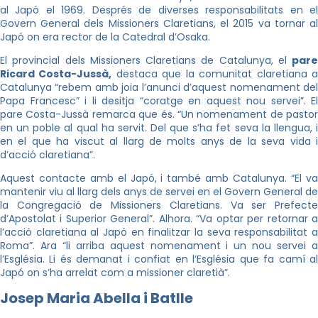
al Japó el 1969. Després de diverses responsabilitats en el
Govern General dels Missioners Claretians, el 2015 va tornar al
Japó on era rector de la Catedral d’Osaka.
El provincial de
ls Missioners
Claretians de Catalunya, el
pare
Ricard Costa-Jussà,
destaca que la comunitat claretiana 
Catalunya “rebem amb joia l’anunci d’aquest nomenament del
Papa Francesc” i li desitja “coratge en aquest nou servei”. El
pare Costa-Jussà remarca que és. “Un nomenament de pastor
en un poble al qual ha servit. Del que s’ha fet seva la llengua, i
en el que ha viscut al llarg de molts anys de la seva vida i
d’acció claretiana”.
Aquest contacte amb el Japó, i també amb Catalunya. “El va
mantenir viu al llarg dels anys de servei en el Govern General de
la Congregació de Missioners Claretians. Va ser Prefecte
d’Apostolat i Superior General”. Alhora. “Va optar per retornar a
l’acció claretiana al Japó en finalitzar la seva responsabilitat a
Roma”. Ara “li arriba aquest nomenament i un nou servei a
l’Església. Li és demanat i confiat en l’Església que fa camí al
Japó on s’ha arrelat com a missioner claretià”.
Josep Maria Abella i Batlle