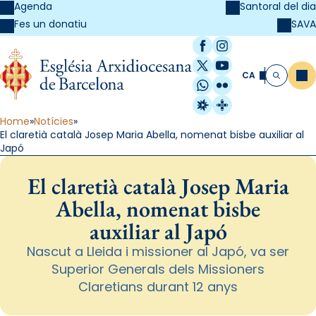
Agenda
Santoral del dia
SAVA
Fes un donatiu
Facebook
Instagram
X / Twitter
YouTube
CA
Me
Cerca
WhatsApp
Flickr
Radio Estel
Catalunya Cristi
Home
Notícies
El claretià català Josep Maria Abella, nomenat bisbe auxiliar al
Japó
El claretià català Josep Maria
Abella, nomenat bisbe
auxiliar al Japó
Nascut a Lleida i missioner al Japó, va ser
Superior Generals dels Missioners
Claretians durant 12 anys