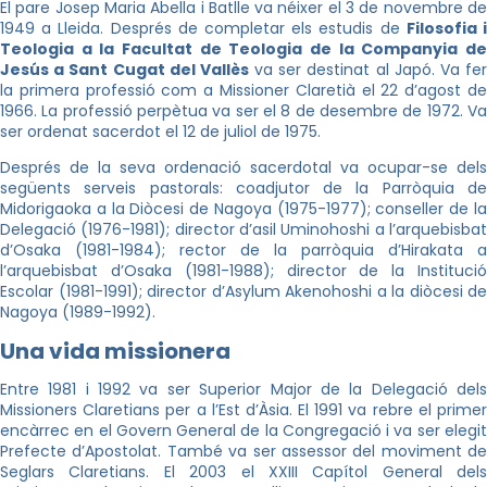
El pare Josep Maria Abella i Batlle va néixer el 3 de novembre de
1949 a Lleida. Després de completar els estudis de
Filosofia 
Teologia a la Facultat de Teologia de la Companyia de
Jesús a Sant Cugat del Vallès
va ser destinat al Japó. Va fe
la primera professió com a Missioner Claretià el 22 d’agost de
1966. La professió perpètua va ser el 8 de desembre de 1972. Va
ser ordenat sacerdot el 12 de juliol de 1975.
Després de la seva ordenació sacerdotal va ocupar-se dels
següents serveis pastorals: coadjutor de la Parròquia de
Midorigaoka
a la Diòcesi de Nagoya (1975-1977); conseller de la
Delegació (1976-1981); director d’asil
Uminohoshi
a l’arquebisba
d’Osaka (1981-1984); rector de la parròquia
d’Hirakata
a
l’arquebisbat d’Osaka (1981-1988); director de la Institució
Escolar (1981-1991); director d’
Asylum
Akenohoshi
a la diòcesi de
Nagoya (1989-1992).
Una vida missionera
Entre 1981 i 1992 va ser Superior Major de la Delegació dels
Missioners Claretians per a l’Est d’Àsia. El 1991 va rebre el primer
encàrrec en el Govern General de la Congregació i va ser elegit
Prefecte d’Apostolat. També va ser assessor del moviment de
Seglars Claretians
. El 2003 el XXIII Capítol General dels