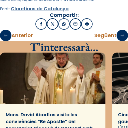
Claretians de Catalunya
Font:
Compartir:
Facebook
X / Twitter
WhatsApp
Email
Imprimir
Anterior
Següent
T’interessarà…
Mons. David Abadías visita les
Cinc
convivències “Be Apostle” del
gaud
L'es