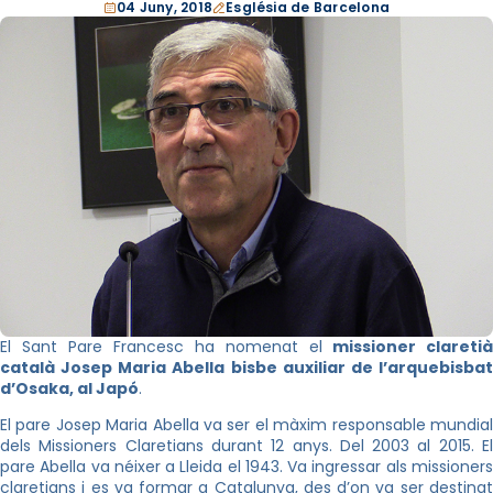
04 Juny, 2018
Església de Barcelona
El Sant Pare Francesc ha nomenat el
missioner claretià
català Josep Maria Abella bisbe auxiliar de l’arquebisbat
d’Osaka, al Japó
.
El pare Josep Maria Abella va ser el màxim responsable mundial
dels Missioners Claretians durant 12 anys. Del 2003 al 2015. El
pare Abella va néixer a Lleida el 1943. Va ingressar als missioners
claretians i es va formar a Catalunya, des d’on va ser destinat