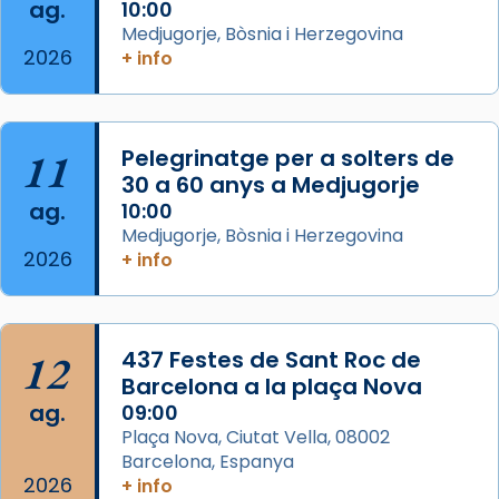
ag.
comitè organitzador de la visita apostòlica
10:00
Medjugorje, Bòsnia i Herzegovina
del Sant Pare Lleó XIV a Barcelona, i als
2026
+ info
col·laboradors, a la Catedral de Barcelona.
L’arquebisbe de Barcelona, el cardenal Joan
Josep Omella, ha presidit la missa i l’ha
11
Pelegrinatge per a solters de
concelebrat el bisbe auxiliar de Barcelona,
30 a 60 anys a Medjugorje
Mons. David Abadías.
ag.
10:00
📸 Dr. G. Simón
Medjugorje, Bòsnia i Herzegovina
2026
+ info
Photo
View on Facebook
·
Share
12
437 Festes de Sant Roc de
Arquebisbat de Barcelona
2 weeks ago
Barcelona a la plaça Nova
ag.
09:00
Memòria de les santes Juliana i
Plaça Nova, Ciutat Vella, 08002
Semproniana, verges i màrtirs.
Barcelona, Espanya
2026
Acompanyant la història de sant Cugat, a
+ info