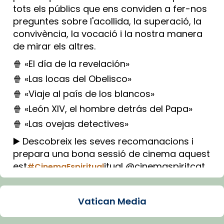
tots els públics que ens conviden a fer-nos
preguntes sobre l'acollida, la superació, la
convivència, la vocació i la nostra manera
de mirar els altres.
🍿 «El día de la revelación»
🍿 «Las locas del Obelisco»
🍿 «Viaje al país de los blancos»
🍿 «León XIV, el hombre detrás del Papa»
🍿 «Las ovejas detectives»
▶️ Descobreix les seves recomanacions i
prepara una bona sessió de cinema aquest
est
itual @cinemaspiritcat
#CinemaEspiritual
Imatge: Generada amb IA (OpenAI)
Video
Vatican Media
View on Facebook
·
Share