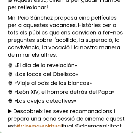
per reflexionar!
Mn. Peio Sánchez proposa cinc pel·lícules
per a aquestes vacances. Històries per a
tots els públics que ens conviden a fer-nos
preguntes sobre l'acollida, la superació, la
convivència, la vocació i la nostra manera
de mirar els altres.
🍿 «El día de la revelación»
🍿 «Las locas del Obelisco»
🍿 «Viaje al país de los blancos»
🍿 «León XIV, el hombre detrás del Papa»
🍿 «Las ovejas detectives»
▶️ Descobreix les seves recomanacions i
prepara una bona sessió de cinema aquest
est
itual @cinemaspiritcat
#CinemaEspiritual