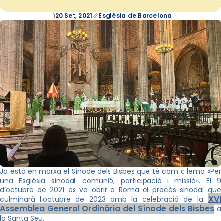
20 Set, 2021
Església de Barcelona
Ja està en marxa el Sínode dels Bisbes que té com a lema «Per
una Església sinodal: comunió, participació i missió». El 9
d’octubre de 2021 es va obrir a Roma el procés sinodal que
XVI
culminarà l’octubre de 2023 amb la celebració de la
Assemblea General Ordinària del Sínode dels Bisbes
a
la Santa Seu.