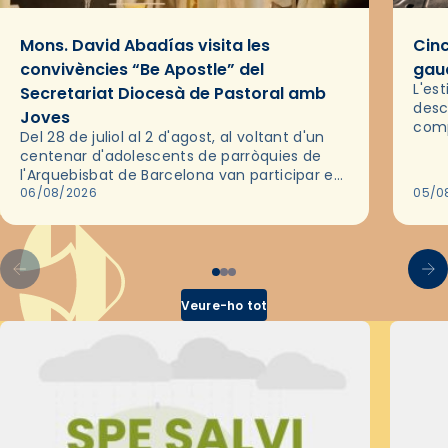
Mons. David Abadías visita les
Cinc
convivències “Be Apostle” del
gaud
L'es
Secretariat Diocesà de Pastoral amb
desc
Joves
comp
Del 28 de juliol al 2 d'agost, al voltant d'un
deix
centenar d'adolescents de parròquies de
trav
l'Arquebisbat de Barcelona van participar en
les convivències Be Apostle, organitzades
06/08/2026
05/0
pel Secretariat Diocesà de Pastoral amb…
Veure-ho tot