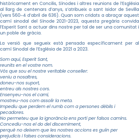
històricament en Concilis, Sínodes i altres reunions de l’Església
al llarg de centenars d’anys, s’atribueix a sant Isidor de Sevilla
(vers 560‒4 d’abril de 636). Quan som cridats a abraçar aquest
camí sinodal del Sínode 2021-2023, aquesta pregària convida
l’Esperit Sant a actuar dins nostre per tal de ser una comunitat i
un poble de gràcia.
La versió que segueix està pensada específicament per al
camí Sinodal de l’Església de 2021 a 2023.
Som aquí, Esperit Sant,
reunits en el vostre nom.
Vós que sou el nostre veritable conseller:
veniu a nosaltres,
doneu-nos suport,
entreu als nostres cors.
Ensenyeu-nos el camí,
mostreu-nos com assolir la meta.
Impediu que perdem el rumb com a persones dèbils i
pecadores.
No permeteu que la ignorància ens porti per falsos camins.
Concediu-nos el do del discerniment,
perquè no deixem que les nostres accions es guiïn per
prejudicis i falses consideracions.