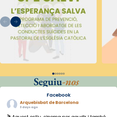
Seguiu
-nos
Facebook
Arquebisbat de Barcelona
3 days ago
🎬 Aquest estiu, cinema per gaudir i també