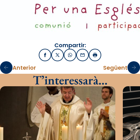
Compartir:
Facebook
X / Twitter
WhatsApp
Email
Imprimir
Anterior
Següent
T’interessarà…