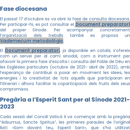
Fase diocesana
El passat 17 d’octubre es va obrir la fase de consulta diocesana.
Document preparatori
Per participar-hi, es pot consultar el
del proper Sínode. Per acompanyar concretament
l’organització dels treballs també es proposa un
Vademecum
metodològic
.
Document preparatori
El
, ja disponible en català, s’oferei
com un servei per al camí sinodal, com a instrument per
afavorir la primera fase d’escolta i consulta del Poble de Déu en
les Esglésies particulars (octubre de 2021- abril de 2022), amb
l’esperança de contribuir a posar en moviment les idees, les
energies i la creativitat de tots aquells que participaran en
l’itinerari i alhora facilitar la coparticipació dels fruits dels seus
compromisos.
Pregària a l’Esperit Sant per al Sínode 2021-
2023
Cada sessió del Concili Vaticà II va començar amb la pregària
“Adsumus, Sancte Spiritus”, les primeres paraules de l’original
llatí: «Som davant teu, Esperit Sant», que s’ha utilitzat