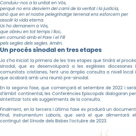
Conduïu-nos a la unitat en Vós,
perquè no ens desviem del camí de la veritat i la justícia,
sinó que en el nostre pelegrinatge terrenal ens esforcem per
assolir la vida eterna.
Us ho demanem a Vós,
que obreu en tot temps i lloc,
en comunió amb el Pare i el Fill
pels segles dels segles. Amén.
Un procés sinodal en tres etapes
Ja s’ha iniciat la primera de les tres etapes que tindrà el procés
sinodal, que es desenvoluparà a les esglésies diocesanes i
comunitats cristianes, fent una àmplia consulta a nivell local i
que acabarà amb una reunió pre-sinodal.
En la segona fase, que començarà el setembre de 2022 i serà
d’àmbit continental, les Conferències Episcopals dialogaran per
sintetitzar tots els suggeriments de la consulta.
Finalment, en la tercera i última fase es produirà un document
final,
Instrumentum Laboris
, que serà el que alimentarà el
contingut del Sínode dels Bisbes l’octubre de 2023.