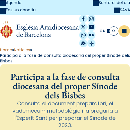
Agenda
Santoral del dia
SAVA
Fes un donatiu
Facebook
Instagram
X / Twitter
YouTube
CA
Me
Cerca
WhatsApp
Flickr
Radio Estel
Catalunya Cristi
Home
Notícies
Participa a la fase de consulta diocesana del proper Sínode dels
Bisbes
Participa a la fase de consulta
diocesana del proper Sínode
dels Bisbes
Consulta el document preparatori, el
vademècum metodològic i la pregària a
l'Esperit Sant per preparar el Sínode de
2023.