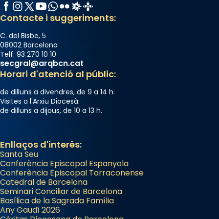
Facebook
Instagram
X / Twitter
YouTube
WhatsApp
Flickr
Radio Estel
Catalunya Cristiana
Contacte i suggeriments:
C. del Bisbe, 5
08002 Barcelona
Telf. 93 270 10 10
secgral@arqbcn.cat
Horari d'atenció al públic:
de dilluns a divendres, de 9 a 14 h.
Visites a l'Arxiu Diocesà:
de dilluns a dijous, de 10 a 13 h.
Enllaços d'interès:
Santa Seu
Conferència Episcopal Espanyola
Conferència Episcopal Tarraconense
Catedral de Barcelona
Seminari Conciliar de Barcelona
Basílica de la Sagrada Família
Any Gaudí 2026