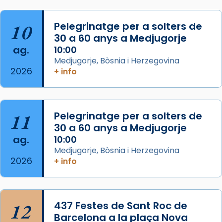
de Barcelona.
2 weeks ago
Aquest dilluns, 27 de juliol, ha tingut lloc la
10
Pelegrinatge per a solters de
missa d’acció de gràcies en agraïment al
30 a 60 anys a Medjugorje
ag.
comitè organitzador de la visita apostòlica
10:00
Medjugorje, Bòsnia i Herzegovina
del Sant Pare Lleó XIV a Barcelona, i als
2026
+ info
col·laboradors, a la Catedral de Barcelona.
L’arquebisbe de Barcelona, el cardenal Joan
Josep Omella, ha presidit la missa i l’ha
11
Pelegrinatge per a solters de
concelebrat el bisbe auxiliar de Barcelona,
30 a 60 anys a Medjugorje
Mons. David Abadías.
ag.
10:00
📸 Dr. G. Simón
Medjugorje, Bòsnia i Herzegovina
2026
+ info
Photo
View on Facebook
·
Share
12
437 Festes de Sant Roc de
Arquebisbat de Barcelona
2 weeks ago
Barcelona a la plaça Nova