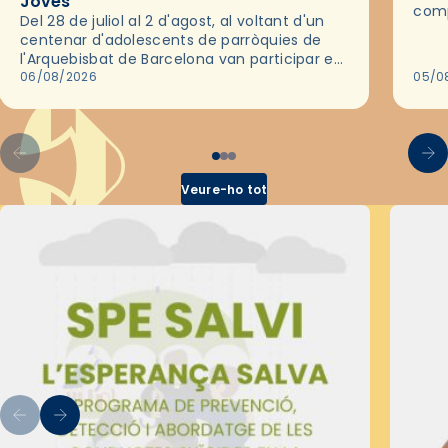
Joves
comp
Del 28 de juliol al 2 d'agost, al voltant d'un
deix
centenar d'adolescents de parròquies de
trav
l'Arquebisbat de Barcelona van participar en
les convivències Be Apostle, organitzades
06/08/2026
05/0
pel Secretariat Diocesà de Pastoral amb…
Veure-ho tot