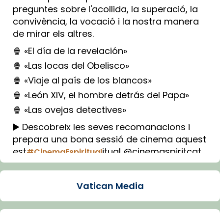
preguntes sobre l'acollida, la superació, la
convivència, la vocació i la nostra manera
de mirar els altres.
🍿 «El día de la revelación»
🍿 «Las locas del Obelisco»
🍿 «Viaje al país de los blancos»
🍿 «León XIV, el hombre detrás del Papa»
🍿 «Las ovejas detectives»
▶️ Descobreix les seves recomanacions i
prepara una bona sessió de cinema aquest
est
itual @cinemaspiritcat
#CinemaEspiritual
Imatge: Generada amb IA (OpenAI)
Video
Vatican Media
View on Facebook
·
Share