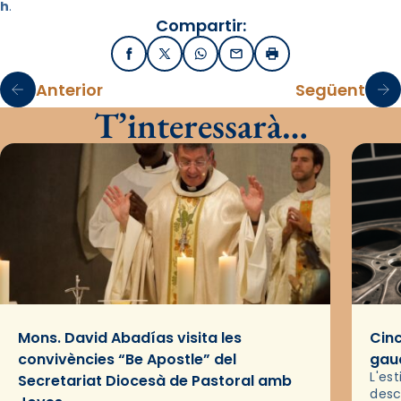
h
.
Compartir:
Facebook
X / Twitter
WhatsApp
Email
Imprimir
Anterior
Següent
T’interessarà…
Mons. David Abadías visita les
Cinc
convivències “Be Apostle” del
gaud
L'es
Secretariat Diocesà de Pastoral amb
desc