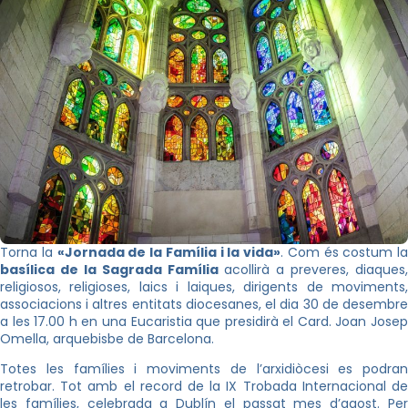
Torna la
«Jornada de la Família i la vida»
. Com és costum la
basílica de la Sagrada Família
acollirà a preveres, diaques,
religiosos, religioses, laics i laiques, dirigents de moviments,
associacions i altres entitats diocesanes, el dia 30 de desembre
a les 17.00 h en una Eucaristia que presidirà el Card. Joan Josep
Omella, arquebisbe de Barcelona.
Totes les famílies i moviments de l’arxidiòcesi es podran
retrobar. Tot amb el record de la IX Trobada Internacional de
les famílies, celebrada a Dublín el passat mes d’agost. Per