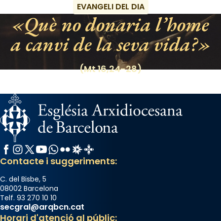
EVANGELI DEL DIA
«Si vols saber què és calor, ves per les
Què no donaria l’home
Santes a Mataró»🥵.
a canvi de la seva vida?
Photo
View on Facebook
·
Share
(Mt 16,24-28)
Facebook
Instagram
X / Twitter
YouTube
WhatsApp
Flickr
Radio Estel
Catalunya Cristiana
Contacte i suggeriments:
C. del Bisbe, 5
08002 Barcelona
Telf. 93 270 10 10
secgral@arqbcn.cat
Horari d'atenció al públic: