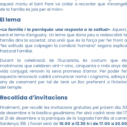
aquest motiu el Sant Pare va cridar a recordar que «l’evangeli
de la família és joia per al món».
El lema
«La família i la parròquia: una resposta a la solitud»
. Aquest
serà el lema d’enguany. Un lema que
dona
peu a redescobrir l
família dins la societat. Una unió que és la força per fer front a
“les solituds que colpegen la condició humana” segons explica
Pastoral Familiar.
Durant la celebració de l’Eucaristia, és costum que els
matrimonis que celebren vint-i-cinc, cinquanta o més anys de
vida conjugal, renovin la seva promesa d’amor. Per poder fer
aquesta renovació caldrà comunicar noms i cognoms, adreça i
any de casament per tal de tenir un lloc preferent a l’interior
del temple.
Recollida d’invitacions
Finalment, per recollir les invitacions gratuïtes pel pròxim dia 30
de desembre a la basílica gaudiniana. Per això cadrà anar del 17
al 21 de desembre a la parròquia de la Sagrada Família al carrer
Sardenya 318. L’horari serà de
10.00
a 13.30 h i de
17.00
a 20.0