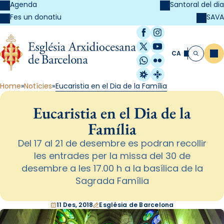
Agenda
Santoral del dia
SAVA
Fes un donatiu
Facebook
Instagram
X / Twitter
YouTube
CA
Me
Cerca
WhatsApp
Flickr
Radio Estel
Catalunya Cristi
Home
Notícies
Eucaristia en el Dia de la Família
Eucaristia en el Dia de la
Família
Del 17 al 21 de desembre es podran recollir
les entrades per la missa del 30 de
desembre a les 17.00 h a la basílica de la
Sagrada Família
11 Des, 2018
Església de Barcelona