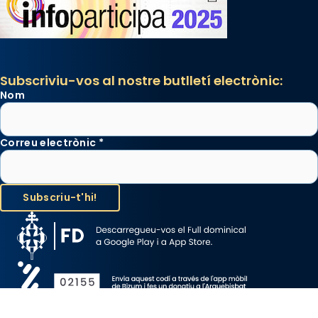
Subscriviu-vos al nostre butlletí electrònic:
Nom
Correu electrònic
*