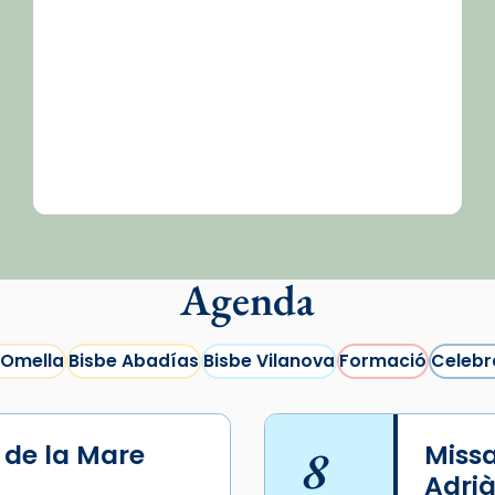
Agenda
 Omella
Bisbe Abadías
Bisbe Vilanova
Formació
Celebr
i de la Mare
8
Missa
Adrià