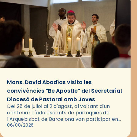
Mons. David Abadías visita les
convivències “Be Apostle” del Secretariat
Diocesà de Pastoral amb Joves
Del 28 de juliol al 2 d'agost, al voltant d'un
centenar d'adolescents de parròquies de
l'Arquebisbat de Barcelona van participar en
les convivències Be Apostle, organitzades pel
06/08/2026
Secretariat Diocesà de Pastoral amb…