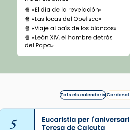
🍿 «El día de la revelación»
🍿 «Las locas del Obelisco»
🍿 «Viaje al país de los blancos»
🍿 «León XIV, el hombre detrás
del Papa»
🍿 «Las ovejas detectives»
▶️ Descobreix les seves
recomanacions i prepara una
bona sessió de cinema aquest
est
itual
#CinemaEspiritual
Tots els calendaris
Cardenal
@cinemaspiritcat
Imatge: Generada amb IA
(OpenAI)
5
Eucaristia per l'aniversar
Video
Teresa de Calcuta