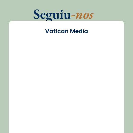
Seguiu
-nos
Vatican Media