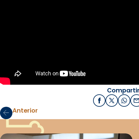
Compartir
Facebook
X / Twitter
What
E
Anterior