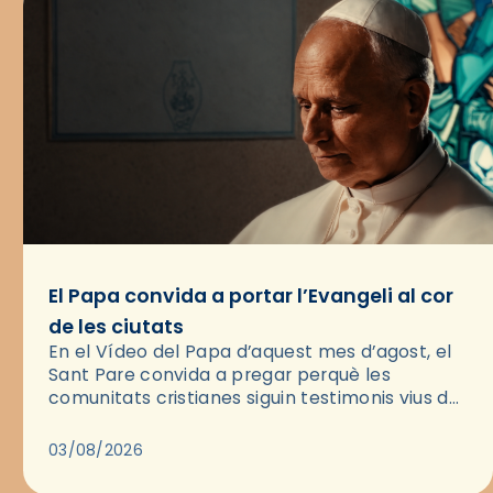
El Papa convida a portar l’Evangeli al cor
de les ciutats
En el Vídeo del Papa d’aquest mes d’agost, el
Sant Pare convida a pregar perquè les
comunitats cristianes siguin testimonis vius de
l’Evangeli enmig de les ciutats. A través d’una
pregària, el…
03/08/2026