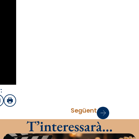
:
sApp
mail
Imprimir
Següent
T’interessarà…