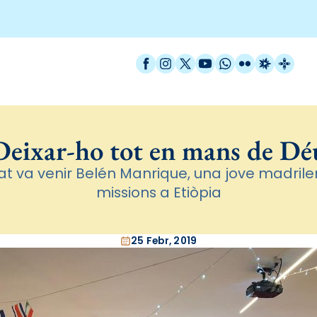
Facebook
Instagram
X / Twitter
YouTube
WhatsApp
Flickr
Radio Est
Catal
Deixar-ho tot en mans de Dé
at va venir Belén Manrique, una jove madril
missions a Etiòpia
25 Febr, 2019