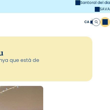
Santoral del dia
SAVA
el
unya Cristiana
CA
M
Cerca
u
enya que està de