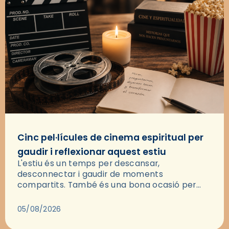
Cinc pel·lícules de cinema espiritual per
gaudir i reflexionar aquest estiu
L'estiu és un temps per descansar,
desconnectar i gaudir de moments
compartits. També és una bona ocasió per
deixar-se portar per una bona història i, a
través del cinema, reflexionar sobre les…
05/08/2026