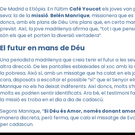
De Madrid a Etiòpia. En l’últim
Cafè Youcat
els joves van 
seva: la de la
missió
.
Belén Manrique
, missionera que es
doncs, amb els plans de Déu. Uns plans que, en certa man
previst. Així, la jove madrilenya afirma que, “tot i que pen
són els que et porten la diversió vertadera”.
El futur en mans de Déu
Una periodista madrilenya que creia tenir el futur a les 
altra direcció. De les pantalles esbiaixades al xoc amb la v
la pobresa. Això sí, amb un missatge que ha calat en els 
cara, disposats a escoltar el possible “sí” que el Senyor
Manrique no els ha deixat indiferents. Així doncs, molts s’
molts es podrien sentir identificats. Ara bé, el testimoni f
la missió es troba en el dia a dia de cadascú.
Segons Manrique, “
Si Déu és Amor, només donant amor 
manera discreta, però ferma, que cala el missatge de Evan
per cadascun.