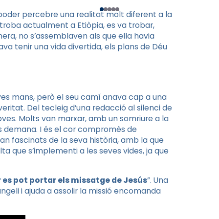
poder percebre una realitat molt diferent a la
 troba actualment a Etiòpia, es va trobar,
era, no s’assemblaven als que ella havia
sava tenir una vida divertida, els plans de Déu
seves mans, però el seu camí anava cap a una
eritat. Del tecleig d’una redacció al silenci de
joves. Molts van marxar, amb un somriure a la
 els demana. I és el cor compromès de
han fascinats de la seva història, amb la que
alta que s’implementi a les seves vides, ja que
es pot portar els missatge de Jesús
”. Una
geli i ajuda a assolir la missió encomanda