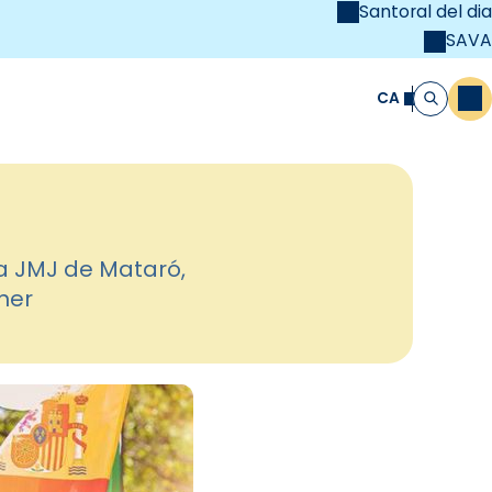
Santoral del dia
SAVA
el
unya Cristiana
CA
M
Cerca
la JMJ de Mataró,
ener