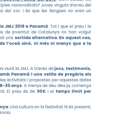
ltiples nacionalitats? Joves vinguts d’arreu del
 del cor. I és que les llengües no eren un
la JMJ 2019 a Panamà
. Tot i que el preu i la
ons de joventut de Catalunya no han volgut
tzat una
sortida alternativa. En aquest cas,
 de l’oceà sinó, ni més ni menys que a la
es viurà la JMJ. A través de
jocs, testimonis,
ns amb Panamà i una vetlla de
pregària els
les activitats i propostes per aquestes dates
 18-30 anys
. A menys de deu dies ja, comença
mà. El preu és de
30€
i el
temps límit per
enya
. Una cultura on la festivitat hi és present,
ència.