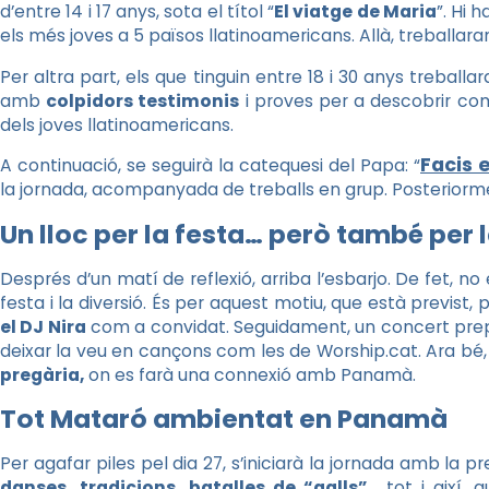
d’entre 14 i 17 anys, sota el títol “
El viatge de Maria
”. Hi 
els més joves a 5 països llatinoamericans. Allà, treballaran
Per altra part, els que tinguin entre 18 i 30 anys treballar
amb
colpidors testimonis
i proves per a descobrir com 
dels joves llatinoamericans.
Facis 
A continuació, se seguirà la catequesi del Papa: “
la jornada, acompanyada de treballs en grup. Posteriormen
Un lloc per la festa… però també per 
Després d’un matí de reflexió, arriba l’esbarjo. De fet, n
festa i la diversió. És per aquest motiu, que està previst
el DJ Nira
com a convidat. Seguidament, un concert pre
deixar la veu en cançons com les de Worship.cat. Ara bé,
pregària,
on es farà una connexió amb Panamà.
Tot Mataró ambientat en Panamà
Per agafar piles pel dia 27, s’iniciarà la jornada amb la p
danses, tradicions, batalles de “galls”
… tot i així,