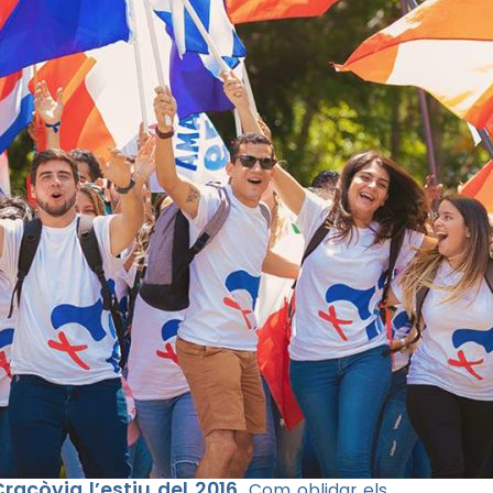
racòvia l’estiu del 2016
. Com oblidar els