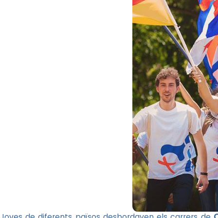
C
Joves de diferents països desbordaven els carrers de