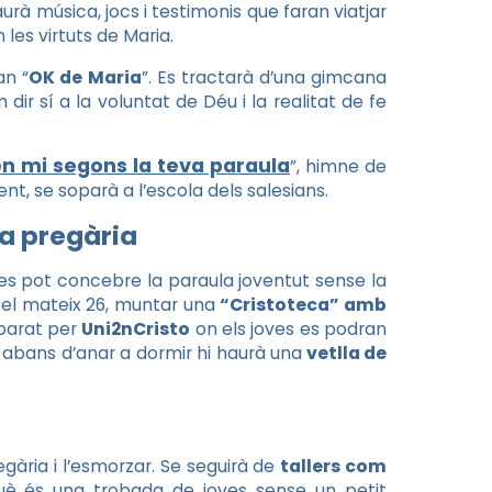
haurà música, jocs i testimonis que faran viatjar
 les virtuts de Maria.
an “
OK de Maria
”. Es tractarà d’una gimcana
dir sí a la voluntat de Déu i la realitat de fe
en mi segons la teva paraula
”, himne de
t, se soparà a l’escola dels salesians.
la pregària
o es pot concebre la paraula joventut sense la
, pel mateix 26, muntar una
“Cristoteca” amb
parat per
Uni2nCristo
on els joves es podran
 abans d’anar a dormir hi haurà una
vetlla de
regària i l’esmorzar. Se seguirà de
tallers com
 què és una trobada de joves sense un petit