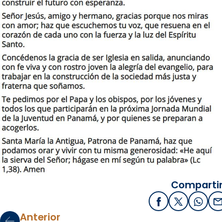
Compartir
Facebook
X / Twitter
What
E
Anterior