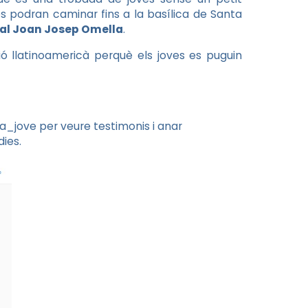
es podran caminar fins a la basílica de Santa
nal Joan Josep Omella
.
ió llatinoamericà perquè els joves es puguin
a_jove per veure testimonis i anar
dies.