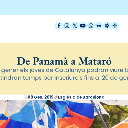
Facebook
Instagram
X / Twitter
YouTube
WhatsApp
Flickr
Radio Est
Catal
De Panamà a Mataró
 de gener els joves de Catalunya podran viure 
tindran temps per inscriure's fins al 20 de g
08 Gen, 2019
Església de Barcelona