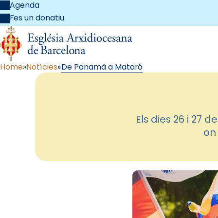
Agenda
Fes un donatiu
Home
Notícies
De Panamà a Mataró
Els dies 26 i 27
on 