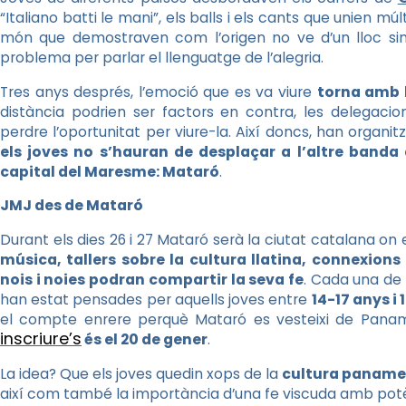
“Italiano batti le mani”, els balls i els cants que unien mú
món que demostraven com l’origen no ve d’un lloc sinó
problema per parlar el llenguatge de l’alegria.
Tres anys després, l’emoció que es va viure
torna amb 
distància podrien ser factors en contra, les delegaci
perdre l’oportunitat per viure-la. Així doncs, han organi
els joves no s’hauran de desplaçar a l’altre banda
capital del Maresme: Mataró
.
JMJ des de Mataró
Durant els dies 26 i 27 Mataró serà la ciutat catalana on 
música, tallers sobre la cultura llatina, connexio
nois i noies podran compartir la seva fe
. Cada una de 
han estat pensades per aquells joves entre
14-17 anys i
el compte enrere perquè Mataró es vesteixi de Pana
inscriure’s
és el 20 de gener
.
La idea? Que els joves quedin xops de la
cultura panam
així com també la importància d’una fe viscuda amb pot