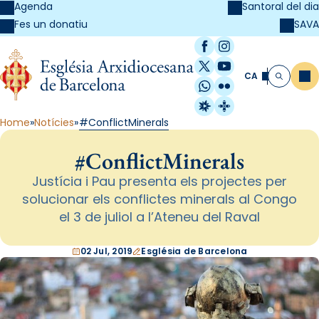
Agenda
Santoral del dia
SAVA
Fes un donatiu
Facebook
Instagram
X / Twitter
YouTube
CA
Me
Cerca
WhatsApp
Flickr
Radio Estel
Catalunya Cristi
Home
Notícies
#ConflictMinerals
#ConflictMinerals
Justícia i Pau presenta els projectes per
solucionar els conflictes minerals al Congo
el 3 de juliol a l’Ateneu del Raval
02 Jul, 2019
Església de Barcelona