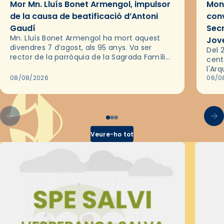
Mor Mn. Lluís Bonet Armengol, impulsor
Mons
de la causa de beatificació d’Antoni
conv
Gaudí
Sec
Mn. Lluís Bonet Armengol ha mort aquest
Jov
divendres 7 d’agost, als 95 anys. Va ser
Del 2
rector de la parròquia de la Sagrada Família
cent
de Barcelona durant 25 anys, entre 1993 i
l'Ar
2018,…
08/08/2026
les 
06/0
pel 
Veure-ho tot