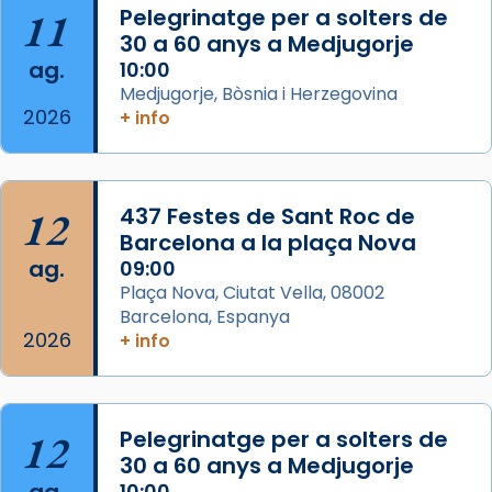
Aquest dilluns, 27 de juliol, ha tingut lloc la
11
Pelegrinatge per a solters de
missa d’acció de gràcies en agraïment al
30 a 60 anys a Medjugorje
ag.
comitè organitzador de la visita apostòlica
10:00
Medjugorje, Bòsnia i Herzegovina
del Sant Pare Lleó XIV a Barcelona, i als
2026
+ info
col·laboradors, a la Catedral de Barcelona.
L’arquebisbe de Barcelona, el cardenal Joan
Josep Omella, ha presidit la missa i l’ha
12
437 Festes de Sant Roc de
concelebrat el bisbe auxiliar de Barcelona,
Barcelona a la plaça Nova
Mons. David Abadías.
ag.
09:00
📸 Dr. G. Simón
Plaça Nova, Ciutat Vella, 08002
Barcelona, Espanya
Photo
2026
+ info
View on Facebook
·
Share
Arquebisbat de Barcelona
12
Pelegrinatge per a solters de
2 weeks ago
30 a 60 anys a Medjugorje
Memòria de les santes Juliana i
10:00