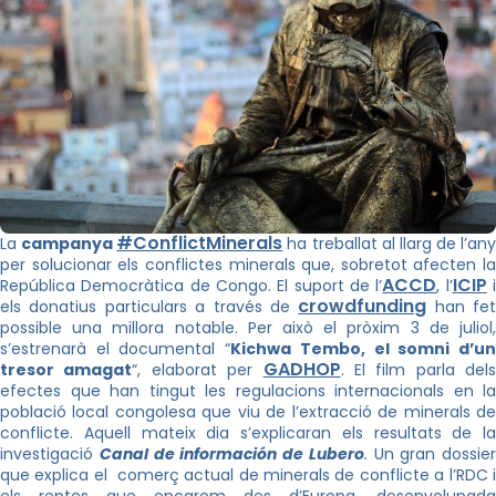
#ConflictMinerals
La
campanya
ha treballat al llarg de l’any
per solucionar els conflictes minerals que, sobretot afecten la
ACCD
ICIP
República Democràtica de Congo. El suport de l’
, l’
crowdfunding
els donatius particulars a través de
han fet
possible una millora notable. Per això el pròxim 3 de juliol,
s’estrenarà el documental “
Kichwa Tembo, el somni d’u
GADHOP
tresor amagat
“, elaborat per
. El film parla dels
efectes que han tingut les regulacions internacionals en la
població local congolesa que viu de l’extracció de minerals de
conflicte. Aquell mateix dia s’explicaran els resultats de la
investigació
Canal de información de Lubero
.
Un gran dossier
que explica el comerç actual de minerals de conflicte a l’RDC i