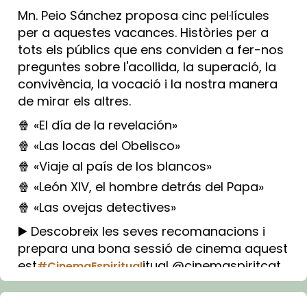
Mn. Peio Sánchez proposa cinc pel·lícules
per a aquestes vacances. Històries per a
tots els públics que ens conviden a fer-nos
preguntes sobre l'acollida, la superació, la
convivència, la vocació i la nostra manera
de mirar els altres.
🍿 «El día de la revelación»
🍿 «Las locas del Obelisco»
🍿 «Viaje al país de los blancos»
🍿 «León XIV, el hombre detrás del Papa»
🍿 «Las ovejas detectives»
▶️ Descobreix les seves recomanacions i
prepara una bona sessió de cinema aquest
est
itual @cinemaspiritcat
#CinemaEspiritual
Imatge: Generada amb IA (OpenAI)