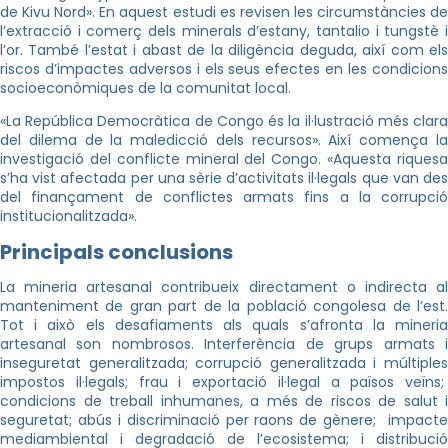
de Kivu Nord». En aquest estudi es revisen les circumstàncies de
l’extracció i comerç dels minerals d’estany, tantalio i tungstè i
l’or. També l’estat i abast de la diligència deguda, així com els
riscos d’impactes adversos i els seus efectes en les condicions
socioeconòmiques de la comunitat local.
«La República Democràtica de Congo és la il·lustració més clara
del dilema de la maledicció dels recursos». Així comença la
investigació del conflicte mineral del Congo. «Aquesta riquesa
s’ha vist afectada per una sèrie d’activitats il·legals que van des
del finançament de conflictes armats fins a la corrupció
institucionalitzada».
Principals conclusions
La mineria artesanal contribueix directament o indirecta al
manteniment de gran part de la població congolesa de l’est.
Tot i això els desafiaments als quals s’afronta la mineria
artesanal son nombrosos. Interferència de grups armats i
inseguretat generalitzada; corrupció generalitzada i múltiples
impostos il·legals; frau i exportació il·legal a països veïns;
condicions de treball inhumanes, a més de riscos de salut i
seguretat; abús i discriminació per raons de gènere; impacte
mediambiental i degradació de l’ecosistema; i distribució