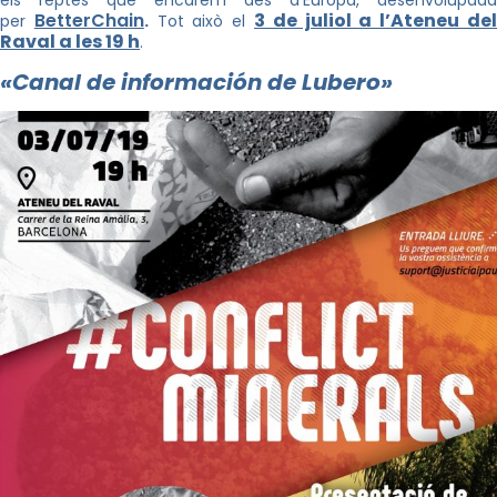
els reptes que encarem des d’Europa, desenvolupada
BetterChain
3 de juliol a l’Ateneu de
per
.
Tot això el
Raval a les 19 h
.
«Canal de información de Lubero»