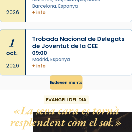
raïms de setembre te'n llepes els dits»,
Barcelona, Espanya
segons una dita popular.
2026
+ info
Photo
View on Facebook
·
Share
1
Trobada Nacional de Delegats
de Joventut de la CEE
oct.
09:00
Madrid, Espanya
2026
+ info
Esdeveniments
EVANGELI DEL DIA
La seva cara es tornà
resplendent com el sol.