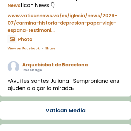
tican News 👇
News
www.vaticannews.va/es/iglesia/news/2026-
07/carmina-historia-depresion-papa-viaje-
espana-testimoni...
Photo
View on Facebook
·
Share
Arquebisbat de Barcelona
1 week ago
«Avui les santes Juliana i Semproniana ens
ajuden a alçar la mirada»
Mons. Sergi Gordo, bisbe de Tortosa, ha
presidit aquest 27 de juliol la missa de Les
Vatican Media
Santes de Mataró.
🔗
tinyurl.com/cvu5jmbk