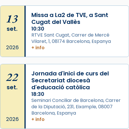
a la “Missa de les Santes” (“Missa de
Glòria”) fou composta el 1848 per Mn.
13
Missa a La2 de TVE, a Sant
Manuel Blanch, amb aire d’òpera
Cugat del Vallès
italianitzant; s’interpreta per privilegi
set.
10:30
pontifici, amb orquestra i cor, i té una
RTVE Sant Cugat, Carrer de Mercé
duració aproximada de tres hores. Després,
Vilaret, 1, 08174 Barcelona, Espanya
processó (recuperada el 1972) al voltant
2026
+ info
del temple amb les relíquies de les santes.
Des de 1985 hi participa també un grup de
diablesses amb música i ball propis. Festa
22
gran a Mataró.
Jornada d'inici de curs del
Secretariat diocesà
«Si vols saber què és calor, ves per les
set.
d'educació catòlica
Santes a Mataró»🥵.
18:30
Photo
Seminari Conciliar de Barcelona, Carrer
de la Diputació, 231, Eixample, 08007
View on Facebook
·
Share
Barcelona, Espanya
2026
+ info
Arquebisbat de Barcelona