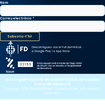
Nom
Correu electrònic
*
Avís Legal
Protecció de Dades
Política de Cookies
Canal de denúncia
Copyright 2026 ©ARQUEBISBAT DE BARCELONA, tots els drets
reservats.