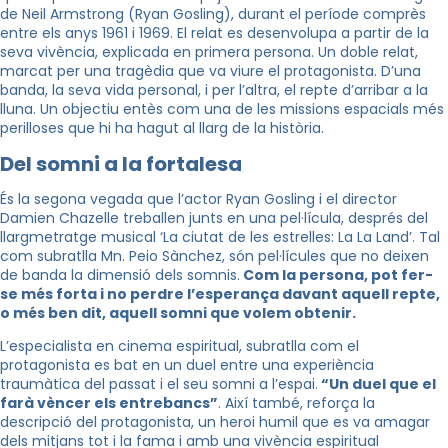
de Neil Armstrong (Ryan Gosling), durant el període comprès
entre els anys 1961 i 1969. El relat es desenvolupa a partir de la
seva vivència, explicada en primera persona. Un doble relat,
marcat per una tragèdia que va viure el protagonista. D’una
banda, la seva vida personal, i per l’altra, el repte d’arribar a la
lluna. Un objectiu entès com una de les missions espacials més
perilloses que hi ha hagut al llarg de la història.
Del somni a la fortalesa
És la segona vegada que l’actor Ryan Gosling i el director
Damien Chazelle treballen junts en una pel·lícula, després del
llargmetratge musical ‘La ciutat de les estrelles: La La Land’. Tal
com subratlla Mn. Peio Sànchez, són pel·lícules que no deixen
de banda la dimensió dels somnis.
Com la persona, pot fer-
se més forta i no perdre l’esperança davant aquell repte,
o més ben dit, aquell somni que volem obtenir.
L’especialista en cinema espiritual, subratlla com el
protagonista es bat en un duel entre una experiència
traumàtica del passat i el seu somni a l’espai.
“Un duel que el
farà vèncer els entrebancs”
. Així també, reforça la
descripció del protagonista, un heroi humil que es va amagar
dels mitjans tot i la fama i amb una vivència espiritual