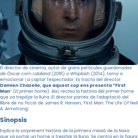
El director de cinema, autor de grans pel·lícules guardonades
als Òscar com
Lalaland
(2016) o
Whiplash
(2014), torna a
emocionar i a captar l’espectador. Es tracta del director
Damien Chazelle, que aquest cop ens presenta “First
Man
” (
El primer home
). Així, recrea la història del primer home
que va trepitjar la lluna. El director parteix de l’adaptació del
llibre de no ficció de James R. Hansen, ‘First Man: The Life Of Neil
A. Armstrong’.
Sinopsis
Explica la sorprenent història de la primera missió de la Nasa
que va portar un home a trepitjar la lluna. Se centra en la figura