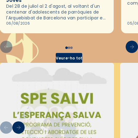
Joves
comp
Del 28 de juliol al 2 d'agost, al voltant d'un
deix
centenar d'adolescents de parròquies de
trav
l'Arquebisbat de Barcelona van participar en
les convivències Be Apostle, organitzades
06/08/2026
05/0
pel Secretariat Diocesà de Pastoral amb…
Veure-ho tot