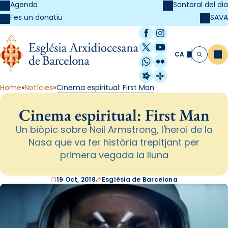
Agenda
Santoral del dia
SAVA
Fes un donatiu
Facebook
Instagram
X / Twitter
YouTube
CA
Me
Cerca
WhatsApp
Flickr
Radio Estel
Catalunya Cristi
Home
Notícies
Cinema espiritual: First Man
Cinema espiritual: First Man
Un biòpic sobre Neil Armstrong, l'heroi de la
Nasa que va fer història trepitjant per
primera vegada la lluna
19 Oct, 2018
Església de Barcelona