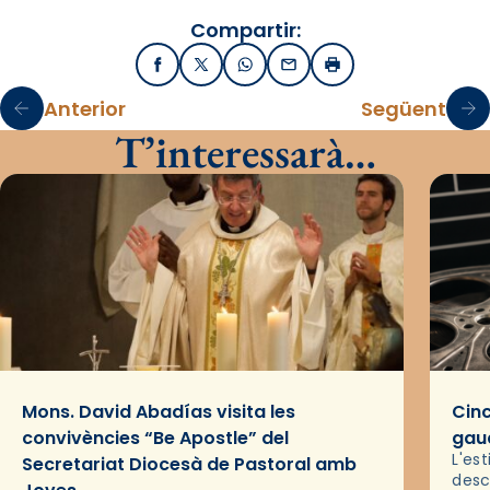
Compartir:
Facebook
X / Twitter
WhatsApp
Email
Imprimir
Anterior
Següent
T’interessarà…
Mons. David Abadías visita les
Cinc
convivències “Be Apostle” del
gaud
L'es
Secretariat Diocesà de Pastoral amb
desc