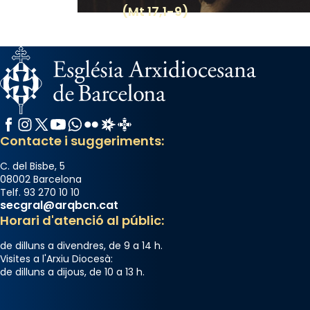
(Mt 17,1-9)
Facebook
Instagram
X / Twitter
YouTube
WhatsApp
Flickr
Radio Estel
Catalunya Cristiana
Contacte i suggeriments:
C. del Bisbe, 5
08002 Barcelona
Telf. 93 270 10 10
secgral@arqbcn.cat
Horari d'atenció al públic:
de dilluns a divendres, de 9 a 14 h.
Visites a l'Arxiu Diocesà:
de dilluns a dijous, de 10 a 13 h.