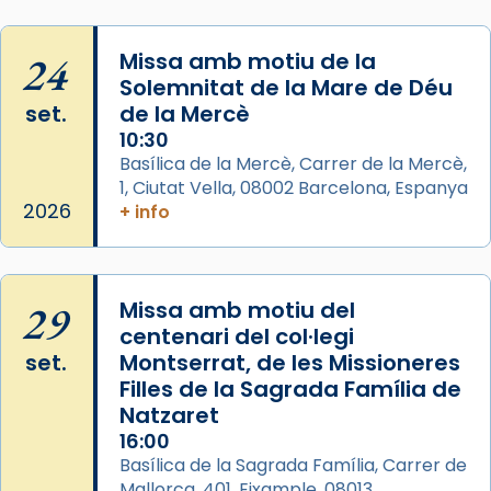
2 weeks ago
Jaume, fill de Zebedeu, és juntament amb el
24
Missa amb motiu de la
seu germà Joan i Pere un dels que
Solemnitat de la Mare de Déu
acompanyava més de prop Jesús.
set.
de la Mercè
Segons el llibre dels Fets (12,2) fou el primer
10:30
apòstol màrtir, decapitat a Jerusalem per
Basílica de la Mercè, Carrer de la Mercè,
1, Ciutat Vella, 08002 Barcelona, Espanya
Herodes Agripa (vers l'any 44).
2026
+ info
Patró de Galícia, després de les invasions
musulmanes fou venerat com a patró dels
Regnes castellans i més tard de tota
29
Missa amb motiu del
Espanya.
centenari del col·legi
El seu sepulcre a Compostela fou un gran
set.
Montserrat, de les Missioneres
centre de peregrinacions medievals de tot
Filles de la Sagrada Família de
el món cristià, després de Roma i terra
Natzaret
Santa.
16:00
Basílica de la Sagrada Família, Carrer de
«A Raïms de Sant Jaume, raïms aigualits;
Mallorca, 401, Eixample, 08013