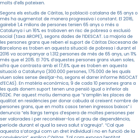
molts d’ells pateixen.
Segons els estudis de Càritas, la població catalana de 65 anys o
més ha augmentat de manera progressiva i constant. El 2016,
gairebé 1,4 milions de persones tenien 65 anys o més a
Catalunya i un 16% es trobaven en risc de pobresa o exclusió
social (taxa
AROPE
), segons dades de l’IDESCAT. La majoria de
les persones grans que reben el suport de Càritas Diocesana de
Barcelona es troben en aquesta situació de pobresa i durant el
2016 va acompanyar a 1.312 persones de més de 65 anys, un 11%
més que el 2015. El 70% d’aquestes persones grans viuen soles,
xifra que contrasta amb el 17,6% que es troben en aquesta
situació a Catalunya (300.000 persones, 175.000 de les quals
viuen soles sense desitjar-ho, segons el darrer informe
INSOCAT
d’
ECAS
). En matèria econòmica, 9 de cada 10 persones grans a
les quals donem suport tenen una pensió igual o inferior als
502€
. Per aquest motiu demana que “s’ampliin les places de
qualitat
en residències per donar cabuda al creixent nombre de
persones grans, que en molts casos tenen ingressos baixos” i
denuncia “
els llargs temps d’espera de moltes persones per
ser valorades i per reconèixer-los el grau de dependència,
període durant el qual la seva salut s’agreuja”. “Cal que
aquesta s’atorgui com un dret individual i no en funció de la
convivència”, explica Càritas. Tal com exposa l’entitat