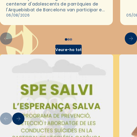
deix
centenar d'adolescents de parròquies de
trav
l'Arquebisbat de Barcelona van participar en
les convivències Be Apostle, organitzades
06/08/2026
05/0
pel Secretariat Diocesà de Pastoral amb…
Veure-ho tot