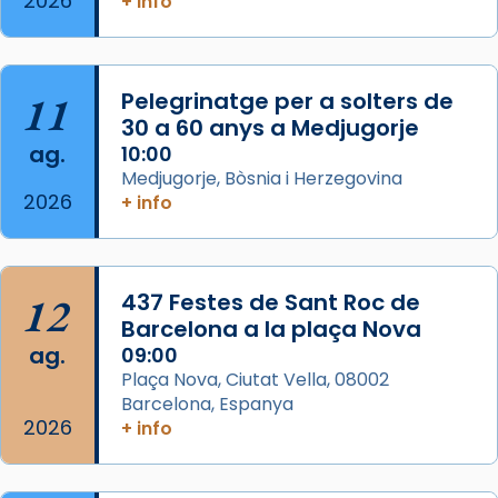
2026
+ info
col·laboradors, a la Catedral de Barcelona.
L’arquebisbe de Barcelona, el cardenal Joan
Josep Omella, ha presidit la missa i l’ha
11
Pelegrinatge per a solters de
concelebrat el bisbe auxiliar de Barcelona,
30 a 60 anys a Medjugorje
Mons. David Abadías.
ag.
10:00
📸 Dr. G. Simón
Medjugorje, Bòsnia i Herzegovina
2026
+ info
Photo
View on Facebook
·
Share
12
437 Festes de Sant Roc de
Arquebisbat de Barcelona
2 weeks ago
Barcelona a la plaça Nova
ag.
09:00
Memòria de les santes Juliana i
Plaça Nova, Ciutat Vella, 08002
Semproniana, verges i màrtirs.
Barcelona, Espanya
2026
Acompanyant la història de sant Cugat, a
+ info
partir de l’Edat Mitjana sorgeix la tradició
que les santes Juliana (“relatiu a Júlia”) i