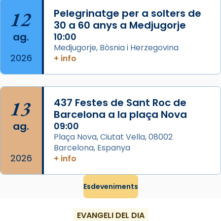
Semproniana (“relatiu a Semprònia =
12
Pelegrinatge per a solters de
eterna”) són deixebles seves. I l’any 1667, el
30 a 60 anys a Medjugorje
frare Joan Gaspar Roig, afirma en una obra
ag.
10:00
que les santes són filles de l’antiga Iluro.
Medjugorje, Bòsnia i Herzegovina
Mataró en reivindicarà les relíquies fins que
2026
+ info
les aconseguirà el 1772. L’ofici que es canta
a la “Missa de les Santes” (“Missa de
Glòria”) fou composta el 1848 per Mn.
13
437 Festes de Sant Roc de
Manuel Blanch, amb aire d’òpera
Barcelona a la plaça Nova
italianitzant; s’interpreta per privilegi
ag.
09:00
pontifici, amb orquestra i cor, i té una
Plaça Nova, Ciutat Vella, 08002
duració aproximada de tres hores. Després,
Barcelona, Espanya
processó (recuperada el 1972) al voltant
2026
+ info
del temple amb les relíquies de les santes.
Des de 1985 hi participa també un grup de
Esdeveniments
diablesses amb música i ball propis. Festa
gran a Mataró.
EVANGELI DEL DIA