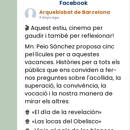
Facebook
Arquebisbat de Barcelona
3 days ago
🎬 Aquest estiu, cinema per
gaudir i també per reflexionar!
Mn. Peio Sánchez proposa cinc
pel·lícules per a aquestes
vacances. Històries per a tots els
públics que ens conviden a fer-
nos preguntes sobre l'acollida, la
superació, la convivència, la
vocació i la nostra manera de
mirar els altres.
🍿 «El día de la revelación»
🍿 «Las locas del Obelisco»