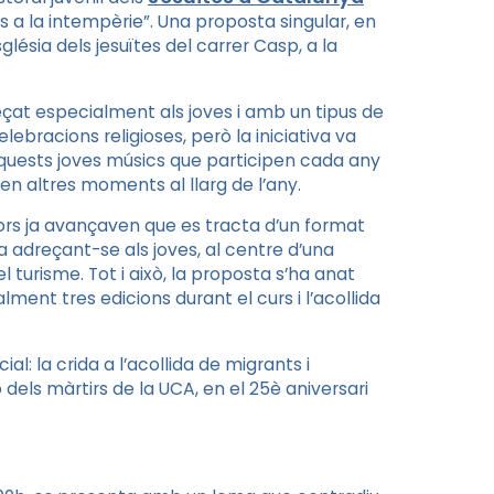
s a la intempèrie”. Una proposta singular, en
sglésia dels jesuïtes del carrer Casp, a la
reçat especialment als joves i amb un tipus de
ebracions religioses, però la iniciativa va
d’aquests joves músics que participen cada any
n altres moments al llarg de l’any.
rs ja avançaven que es tracta d’un format
a adreçant-se als joves, al centre d’una
l turisme. Tot i això, la proposta s’ha anat
ment tres edicions durant el curs i l’acollida
: la crida a l’acollida de migrants i
dels màrtirs de la UCA, en el 25è aniversari