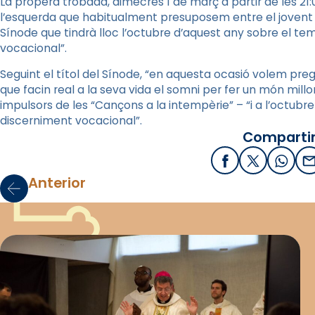
La propera trobada, dimecres 1 de març a partir de les 2
l’esquerda que habitualment presuposem entre el jovent i l
Sínode que tindrà lloc l’octubre d’aquest any sobre el tema 
vocacional”.
Seguint el títol del Sínode, “en aquesta ocasió volem pregar
que facin real a la seva vida el somni per fer un món millor”
impulsors de les “Cançons a la intempèrie” – “i a l’octubr
discerniment vocacional”.
Compartir
Facebook
X / Twitter
What
E
Anterior