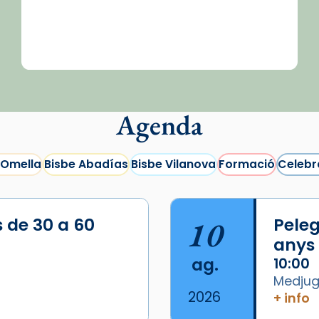
Agenda
 Omella
Bisbe Abadías
Bisbe Vilanova
Formació
Celebr
s de 30 a 60
10
Peleg
anys
ag.
10:00
Medjugo
2026
+ info