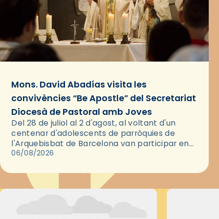
Mons. David Abadías visita les
convivències “Be Apostle” del Secretariat
Diocesà de Pastoral amb Joves
Del 28 de juliol al 2 d'agost, al voltant d'un
centenar d'adolescents de parròquies de
l'Arquebisbat de Barcelona van participar en
les convivències Be Apostle, organitzades pel
06/08/2026
Secretariat Diocesà de Pastoral amb…