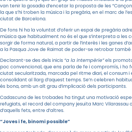
van tenir la gosadia d’encetar la proposta de les “Cançon
la que s’hi troben la música i la pregària, en el marc de l’e
ciutat de Barcelona.
De fons hi ha la voluntat d’oferir un espai de pregària ad
música que habitualment no és el que s’interpreta a les cel
sorgir de forma natural, a partir de l’interès i les ganes 
a la Pasqua Jove de Raimat de poder-se retrobar també e
Declarant-se des dels inicis
“a la intempèrie”
els promoto
poc convencional, que ens parla de fe i compromís, i ho f
ciutat secularitzada, marcada pel ritme diari, el consum i e
consolidant al llarg d’aquest temps. Se’n celebren habitual
és bona, amb un alt grau d’implicació dels participants.
Cadascuna de les trobades ha tingut una motivació especial
refugiats, el record del company jesuïta Marc Vilarassau o 
d’aquells fets, entre d’altres.
“Joves i fe, binomi possible”