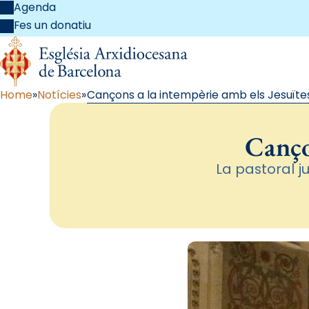
Agenda
Fes un donatiu
Home
Notícies
Cançons a la intempèrie amb els Jesuïte
Canço
La pastoral j