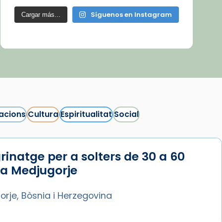
Síguenos en Instagram
Cargar más...
acions
Cultura
Espiritualitat
Social
rinatge per a solters de 30 a 60
 a Medjugorje
rje, Bòsnia i Herzegovina