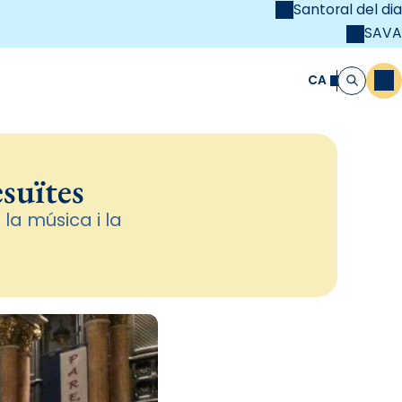
Santoral del dia
SAVA
el
unya Cristiana
CA
M
Cerca
suïtes
la música i la