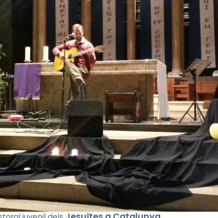
Jesuïtes a Catalunya
toral juvenil dels