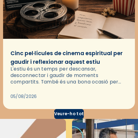
Cinc pel·lícules de cinema espiritual per
gaudir i reflexionar aquest estiu
L'estiu és un temps per descansar,
desconnectar i gaudir de moments
compartits. També és una bona ocasió per
deixar-se portar per una bona història i, a
través del cinema, reflexionar sobre les…
05/08/2026
Veure-ho tot