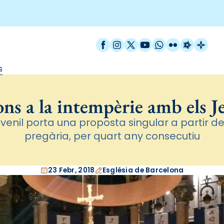
Facebook
Instagram
X / Twitter
YouTube
WhatsApp
Flickr
Radio Est
Catal
s
ns a la intempèrie amb els Je
uvenil porta una proposta singular a partir de 
pregària, per quart any consecutiu
23 Febr, 2018
Església de Barcelona