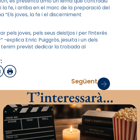
1:00h, es presenta amb un lema que contradiu
a fe, i arriba en el marc de la preparació del
“Els joves, la fe i el discerniment
 pels joves, pels seus deistjos i per l’interès
 -explica Enric Puiggròs, jesuïta i un dels
e tenim previst dedicar la trobada al
:
sApp
mail
Imprimir
Següent
T’interessarà…