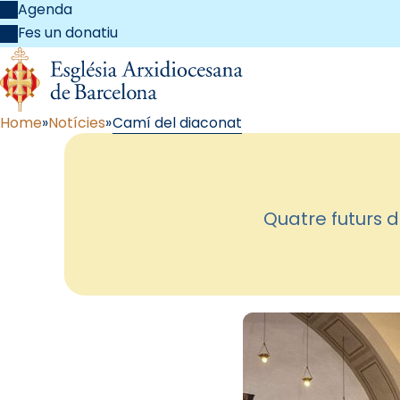
Agenda
Fes un donatiu
Home
Notícies
Camí del diaconat
Quatre futurs 