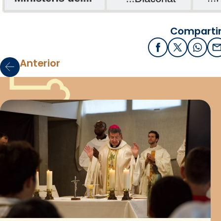
Compartir
Facebook
X / Twitter
What
E
Anterior