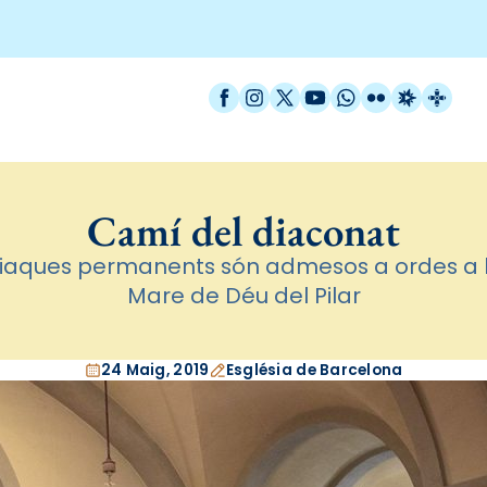
Facebook
Instagram
X / Twitter
YouTube
WhatsApp
Flickr
Radio Est
Catal
Camí del diaconat
diaques permanents són admesos a ordes a 
Mare de Déu del Pilar
24 Maig, 2019
Església de Barcelona