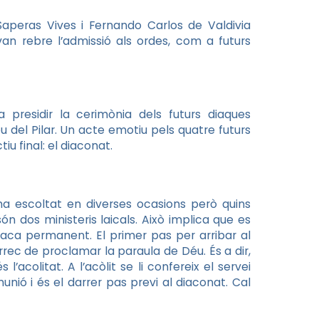
 Saperas Vives i Fernando Carlos de Valdivia
n rebre l’admissió als ordes, com a futurs
a presidir la cerimònia dels futurs diaques
 del Pilar. Un acte emotiu pels quatre futurs
iu final: el diaconat.
 ha escoltat en diverses ocasions però quins
 dos ministeris laicals. Això implica que es
iaca permanent. El primer pas per arribar al
àrrec de proclamar la paraula de Déu. És a dir,
l’acolitat. A l’acòlit se li confereix el servei
unió i és el darrer pas previ al diaconat. Cal