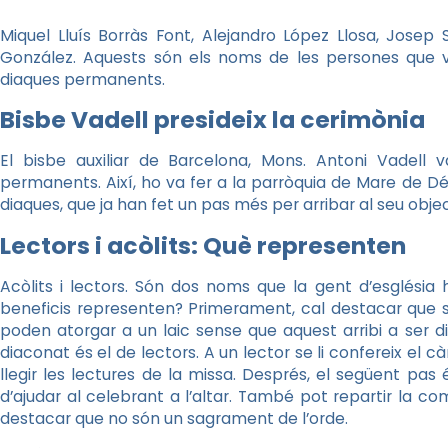
Miquel Lluís Borràs Font, Alejandro López Llosa, Josep
González. Aquests són els noms de les persones que va
diaques permanents.
Bisbe Vadell presideix la cerimònia
El bisbe auxiliar de Barcelona, Mons. Antoni Vadell v
permanents. Així, ho va fer a la parròquia de Mare de Déu
diaques, que ja han fet un pas més per arribar al seu object
Lectors i acòlits: Què representen
Acòlits i lectors. Són dos noms que la gent d’església
beneficis representen? Primerament, cal destacar que són
poden atorgar a un laic sense que aquest arribi a ser d
diaconat és el de lectors. A un lector se li confereix el c
llegir les lectures de la missa. Després, el següent pas és 
d’ajudar al celebrant a l’altar. També pot repartir la com
destacar que no són un sagrament de l’orde.