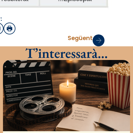
:
sApp
mail
Imprimir
Següent
T’interessarà…