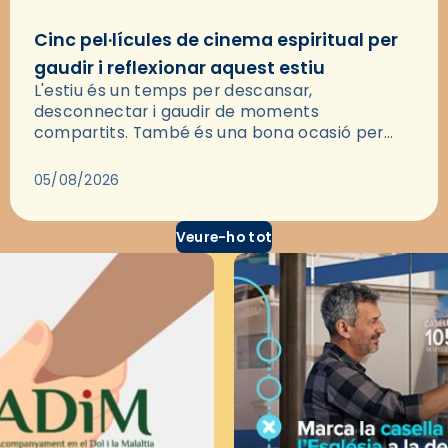
Cinc pel·lícules de cinema espiritual per
gaudir i reflexionar aquest estiu
L'estiu és un temps per descansar,
desconnectar i gaudir de moments
compartits. També és una bona ocasió per
deixar-se portar per una bona història i, a
través del cinema, reflexionar sobre les…
05/08/2026
Veure-ho tot