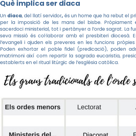
Què implica ser diaca
Un
diaca
, del llatí servidor
,
és un home que ha rebut el pr
per la imposició de les mans del bisbe. Pròpiament 
sacerdoci ministerial, tot i pertànyer a l’orde sagrat. La fun
seva missió és col·laborar amb el presbiteri diocesà. E
l’evangeli i ajuden els preveres en les funcions pròpi
Poden exhortar el poble fidel (predicació), poden ad
matrimoni així com repartir la sagrada eucaristia, presi
establerts en el ritual litúrgic de l’església catòlica.