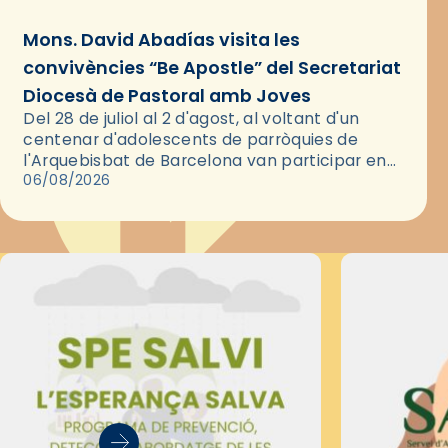
Mons. David Abadías visita les
convivències “Be Apostle” del Secretariat
Diocesà de Pastoral amb Joves
Del 28 de juliol al 2 d'agost, al voltant d'un
centenar d'adolescents de parròquies de
l'Arquebisbat de Barcelona van participar en
les convivències Be Apostle, organitzades pel
06/08/2026
Secretariat Diocesà de Pastoral amb…