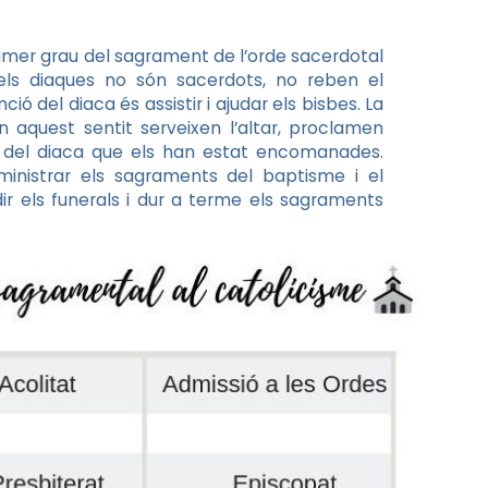
imer grau del sagrament de l’orde sacerdotal
els diaques no són sacerdots, no reben el
ció del diaca és assistir i ajudar els bisbes. La
n aquest sentit serveixen l’altar, proclamen
es del diaca que els han estat encomanades.
ministrar els sagraments del baptisme i el
dir els funerals i dur a terme els sagraments