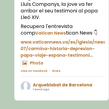
Lluís Companys, la jove va fer
arribar el seu testimoni al papa
Lleó XIV.
Recupera l'entrevista
comp
tican News 👇
Vatican News
www.vaticannews.va/es/iglesia/news
07/carmina-historia-depresion-
papa-viaje-espana-testimoni...
Photo
View on Facebook
·
Share
Arquebisbat de Barcelona
1 week ago
«Avui les santes Juliana i
Semproniana ens ajuden a alçar