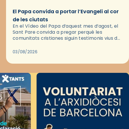
El Papa convida a portar l’Evangeli al cor
de les ciutats
En el Vídeo del Papa d’aquest mes d’agost, el
Sant Pare convida a pregar perquè les
comunitats cristianes siguin testimonis vius de
l’Evangeli enmig de les ciutats. A través d’una
pregària, el…
03/08/2026