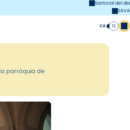
Santoral del dia
SAVA
el
unya Cristiana
CA
M
Cerca
la parròquia de