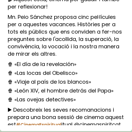
per reflexionar!
Mn. Peio Sánchez proposa cinc pel·lícules
per a aquestes vacances. Històries per a
tots els públics que ens conviden a fer-nos
preguntes sobre l'acollida, la superació, la
convivència, la vocació i la nostra manera
de mirar els altres.
🍿 «El día de la revelación»
🍿 «Las locas del Obelisco»
🍿 «Viaje al país de los blancos»
🍿 «León XIV, el hombre detrás del Papa»
🍿 «Las ovejas detectives»
▶️ Descobreix les seves recomanacions i
prepara una bona sessió de cinema aquest
est
itual @cinemaspiritcat
#CinemaEspiritual