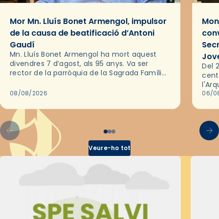
Mor Mn. Lluís Bonet Armengol, impulsor
Mons
de la causa de beatificació d’Antoni
conv
Gaudí
Sec
Mn. Lluís Bonet Armengol ha mort aquest
Jov
divendres 7 d’agost, als 95 anys. Va ser
Del 2
rector de la parròquia de la Sagrada Família
cent
de Barcelona durant 25 anys, entre 1993 i
l'Ar
2018,…
08/08/2026
les 
06/0
pel 
Veure-ho tot