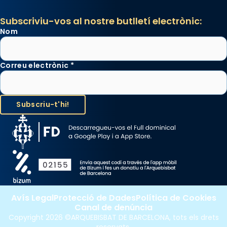
Subscriviu-vos al nostre butlletí electrònic:
Nom
Correu electrònic
*
Avís Legal
Protecció de Dades
Política de Cookies
Canal de denúncia
Copyright 2026 ©ARQUEBISBAT DE BARCELONA, tots els drets
reservats.