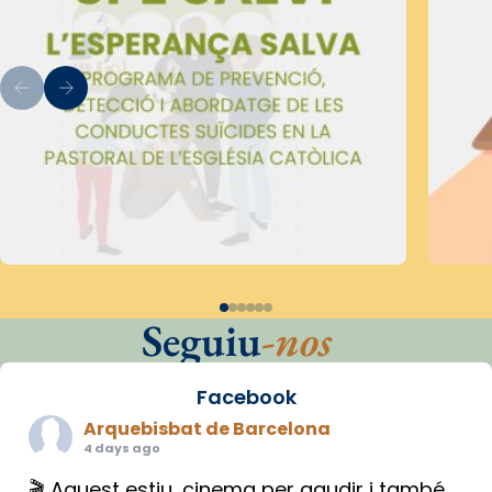
Seguiu
-nos
Facebook
Arquebisbat de Barcelona
4 days ago
🎬 Aquest estiu, cinema per gaudir i també