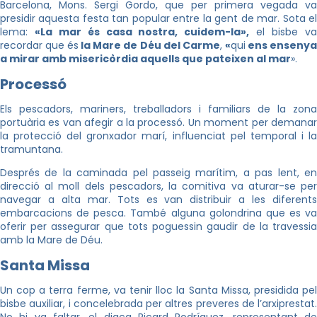
Barcelona, Mons. Sergi Gordo, que per primera vegada va
presidir aquesta festa tan popular entre la gent de mar. Sota el
lema:
«La mar és casa nostra, cuidem-la»,
el bisbe v
recordar que és
la Mare de Déu del Carme
,
«
qui
ens enseny
a mirar amb misericòrdia aquells que pateixen al mar
».
Processó
Els pescadors, mariners, treballadors i familiars de la zona
portuària es van afegir a la processó. Un moment per demanar
la protecció del gronxador marí, influenciat pel temporal i la
tramuntana.
Després de la caminada pel passeig marítim, a pas lent, en
direcció al moll dels pescadors, la comitiva va aturar-se per
navegar a alta mar. Tots es van distribuir a les diferents
embarcacions de pesca. També alguna golondrina que es va
oferir per assegurar que tots poguessin gaudir de la travessia
amb la Mare de Déu.
Santa Missa
Un cop a terra ferme, va tenir lloc la Santa Missa, presidida pel
bisbe auxiliar, i concelebrada per altres preveres de l’arxiprestat.
No hi va faltar, el diaca Ricard Rodríguez, representant de