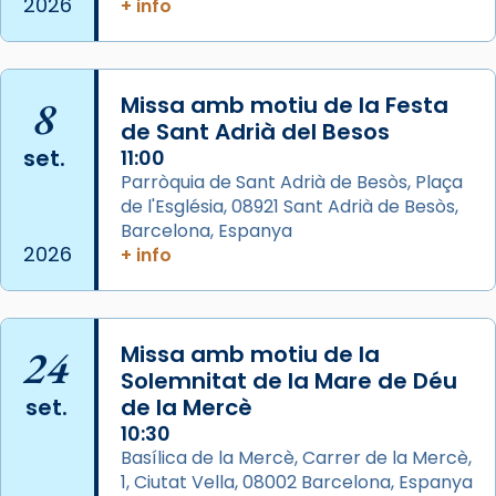
2026
+ info
2 weeks ago
Aquest dilluns, 27 de juliol, ha tingut lloc la
missa d’acció de gràcies en agraïment al
8
Missa amb motiu de la Festa
comitè organitzador de la visita apostòlica
de Sant Adrià del Besos
del Sant Pare Lleó XIV a Barcelona, i als
set.
11:00
col·laboradors, a la Catedral de Barcelona.
Parròquia de Sant Adrià de Besòs, Plaça
L’arquebisbe de Barcelona, el cardenal Joan
de l'Església, 08921 Sant Adrià de Besòs,
Josep Omella, ha presidit la missa i l’ha
Barcelona, Espanya
2026
+ info
concelebrat el bisbe auxiliar de Barcelona,
Mons. David Abadías.
📸 Dr. G. Simón
24
Missa amb motiu de la
Photo
Solemnitat de la Mare de Déu
View on Facebook
·
Share
set.
de la Mercè
10:30
Arquebisbat de Barcelona
Basílica de la Mercè, Carrer de la Mercè,
2 weeks ago
1, Ciutat Vella, 08002 Barcelona, Espanya