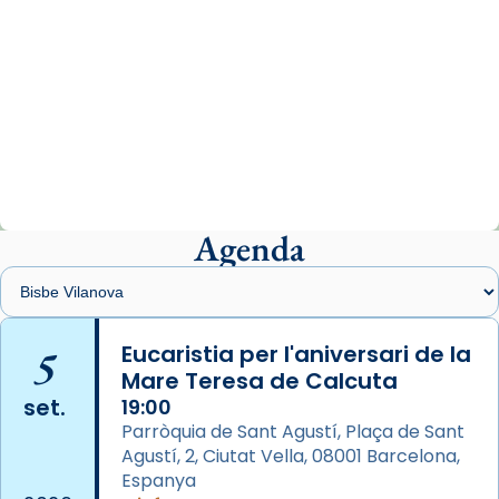
View on Facebook
·
Share
Arquebisbat de Barcelona
2 weeks ago
«Avui les santes Juliana i Semproniana ens
ajuden a alçar la mirada»
Mons. Sergi Gordo, bisbe de Tortosa, ha
presidit aquest 27 de juliol la missa de Les
Agenda
Santes de Mataró.
🔗
tinyurl.com/cvu5jmbk
📸 J. Merino
5
Eucaristia per l'aniversari de la
Mare Teresa de Calcuta
Photo
set.
19:00
View on Facebook
·
Share
Parròquia de Sant Agustí, Plaça de Sant
Agustí, 2, Ciutat Vella, 08001 Barcelona,
Arquebisbat de Barcelona
is at Catedral
Espanya
de Barcelona.