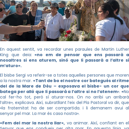
En aquest sentit, va recordar unes paraules de Martin Luther
King que deia:
«no em de pensar que ens passarà 
nosaltres si ens aturem, sinó que li passarà a l’altre si
m’aturo».
El bisbe Sergi va referir-se a totes aquelles persones que moren
a la nostra mar.
«Tant de bo el nostre cor bategués al ritm
del de la Mare de Déu – exposava el bisbe- un cor que
batega per allò que li passarà a l’altre si no l’atenem
».
«
N
cal fer-ho tot, però sí aturar-nos. On no arribi un arribarà
l’altre», explicava. Així, subratllant l’eix del Pla Pastoral va dir, que
«la fraternitat ha de ser compartida. i li demanem avui al
senyor pel mar. La mar és casa nostra».
«Fem del mar la nostra llar»,
va animar. Així, confiant en e
Senyor que ens condueix per alta mar. En aquesta línia, va