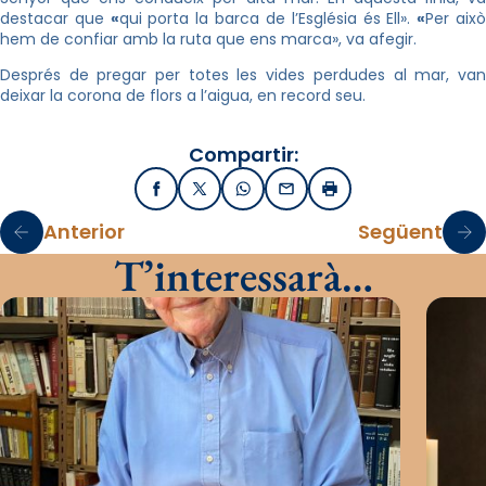
destacar que
«
qui porta la barca de l’Església és Ell».
«
Per aix
hem de confiar amb la ruta que ens marca», va afegir.
Després de pregar per totes les vides perdudes al mar, van
deixar la corona de flors a l’aigua, en record seu.
Compartir:
Facebook
X / Twitter
WhatsApp
Email
Imprimir
Anterior
Següent
T’interessarà…