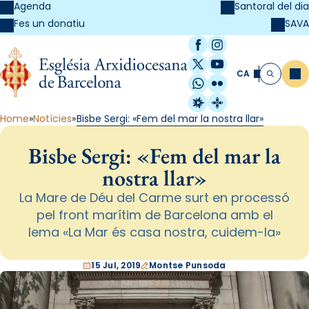
Agenda
Santoral del dia
SAVA
Fes un donatiu
Facebook
Instagram
X / Twitter
YouTube
CA
Me
Cerca
WhatsApp
Flickr
Radio Estel
Catalunya Cristi
Home
Notícies
Bisbe Sergi: «Fem del mar la nostra llar»
Bisbe Sergi: «Fem del mar la
nostra llar»
La Mare de Déu del Carme surt en processó
pel front marítim de Barcelona amb el
lema «La Mar és casa nostra, cuidem-la»
15 Jul, 2019
Montse Punsoda