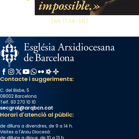
impossible.
processó (recuperada el 1972) al voltant
del temple amb les relíquies de les santes.
Des de 1985 hi participa també un grup de
(Mt 17,14-20)
diablesses amb música i ball propis. Festa
gran a Mataró.
«Si vols saber què és calor, ves per les
Santes a Mataró»🥵.
Photo
Facebook
Instagram
X / Twitter
YouTube
WhatsApp
Flickr
Radio Estel
Catalunya Cristiana
View on Facebook
·
Share
Contacte i suggeriments:
C. del Bisbe, 5
08002 Barcelona
Telf. 93 270 10 10
secgral@arqbcn.cat
Horari d'atenció al públic:
de dilluns a divendres, de 9 a 14 h.
Visites a l'Arxiu Diocesà:
de dilluns a dijous, de 10 a 13 h.