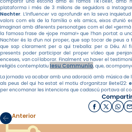
compartir una estona amb el famós TikToker, amb m
plataforma i més de 3 milions de seguidors a Insta
Nachter
. L’
influencer
va aprofundir en la seva inquietud
valors com els de la família o els amics, eixos d’unió 
imaginari amb diferents personatges com el del «germà m
la famosa frase de «jope mama!» que l’han portat a una g
Nachter és la d’un noi proper, que sap tocar de peus a te
que sap clarament per a qui treballa: per a Déu. Al f
presents poder participar del proper vídeo que penjarà 
enceses, van col·laborar. Finalment va haver el testimoni
Iesu Communio
religiós contemplatiu
, que, acompanyad
La jornada va acabar amb una adoració amb música de lloa
als peus del qui ha estat el motiu d’organitzar Betel22:
e
per encomanar les intencions que cadascú portava al cor
Compartir
Facebook
X / Twitter
What
E
Anterior