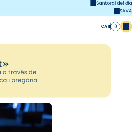
Santoral del dia
SAVA
el
unya Cristiana
CA
M
Cerca
t»
 a través de
ca i pregària