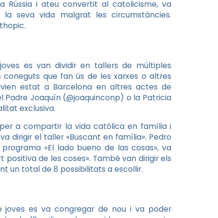
 Rússia i ateu convertit al catolicisme, va
la seva vida malgrat les circumstàncies.
thopic.
ves es van dividir en tallers de múltiples
coneguts que fan ús de les xarxes o altres
avien estat a Barcelona en altres actes de
el Padre Joaquín (@joaquinconp) o la Patricia
alitat exclusiva.
er a compartir la vida catòlica en família i
a dirigir el taller «Buscant en família». Pedro
l programa «El lado bueno de las cosas», va
rt positiva de les coses». També van dirigir els
nt un total de 8 possibilitats a escollir.
de joves es va congregar de nou i va poder