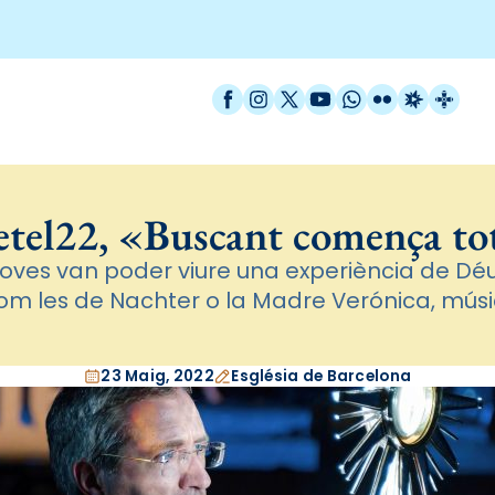
Facebook
Instagram
X / Twitter
YouTube
WhatsApp
Flickr
Radio Est
Catal
etel22, «Buscant comença to
joves van poder viure una experiència de Déu
m les de Nachter o la Madre Verónica, músi
23 Maig, 2022
Església de Barcelona