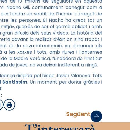
és de 10 milions de seguidors en aquesta
gram: Nacho Gil, comunament conegut com a
 d’estendre un sentit de l’humor carregat de
entre les persones. El Nacho ha creat tot un
itjà», queixós de ser el germà oblidat i amb
ran difusió dels seus vídeos. La història del
rra davant la realitat d’èxit on s’ha trobat i
inal de la seva intervenció, va demanar als
a les xarxes i tots, amb riures i llanternes
 de la Madre Verònica, fundadora de l’Institut
a de joves, no va deixar indiferent a ningú.
nça dirigida pel bisbe Javier Vilanova. Tots
l Santíssim
. Un moment per donar gràcies i
.
:
sApp
mail
Imprimir
Següent
T’interessarà…