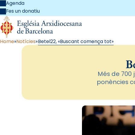
Agenda
Fes un donatiu
Home
Notícies
Betel22, «Buscant comença tot»
B
Més de 700 
ponències co