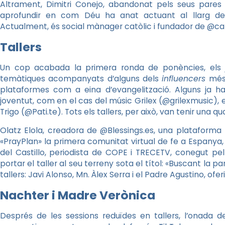
Altrament, Dimitri Conejo, abandonat pels seus pares a
aprofundir en com Déu ha anat actuant al llarg de 
Actualment, és social mànager catòlic i fundador de @ca
Tallers
Un cop acabada la primera ronda de ponències, els jo
temàtiques acompanyats d’alguns dels
influencers
més 
plataformes com a eina d’evangelització. Alguns ja h
joventut, com en el cas del músic Grilex (@grilexmusic), 
Trigo (@Pati.te). Tots els tallers, per això, van tenir una qu
Olatz Elola, creadora de @Blessings.es, una plataforma p
«PrayPlan» la primera comunitat virtual de fe a Espanya, v
del Castillo, periodista de COPE i TRECETV, conegut pe
portar el taller al seu terreny sota el títol: «Buscant la pa
tallers: Javi Alonso, Mn. Àlex Serra i el Padre Agustino, oferi
Nachter i Madre Verònica
Després de les sessions reduïdes en tallers, l’onada 