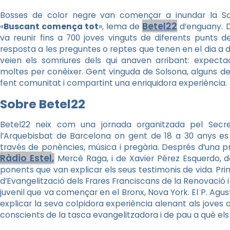
Bosses de color negre van començar a inundar la Sa
Betel22
«
Buscant comença tot
», lema de
d’enguany. D
va reunir fins a 700 joves vinguts de diferents punts
resposta a les preguntes o reptes que tenen en el dia a 
veien els somriures dels qui anaven arribant: expecta
moltes per conèixer. Gent vinguda de Solsona, alguns de 
fent comunitat i compartint una enriquidora experiència.
Sobre Betel22
Betel22 neix com una jornada organitzada pel Secr
l’Arquebisbat de Barcelona on gent de 18 a 30 anys es
través de ponències, música i pregària. Després d’una p
Ràdio Estel
,
Mercè Raga, i de Xavier Pérez Esquerdo, d
ponents que van explicar els seus testimonis de vida. Prim
d’Evangelització dels Frares Franciscans de la Renovació i
juvenil que va començar en el Bronx, Nova York. El P. Agus
explicar la seva colpidora experiència alenant als joves a
conscients de la tasca evangelitzadora i de pau a què els 