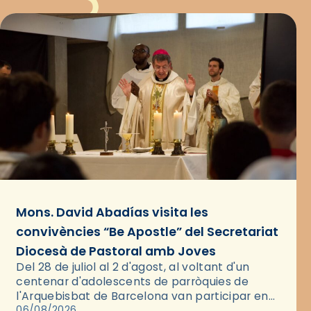
Mons. David Abadías visita les
convivències “Be Apostle” del Secretariat
Diocesà de Pastoral amb Joves
Del 28 de juliol al 2 d'agost, al voltant d'un
centenar d'adolescents de parròquies de
l'Arquebisbat de Barcelona van participar en
les convivències Be Apostle, organitzades pel
06/08/2026