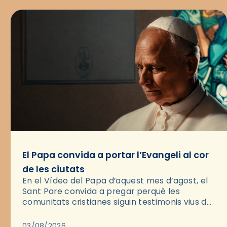
El Papa convida a portar l’Evangeli al cor
de les ciutats
En el Vídeo del Papa d’aquest mes d’agost, el
Sant Pare convida a pregar perquè les
comunitats cristianes siguin testimonis vius de
l’Evangeli enmig de les ciutats. A través d’una
pregària, el…
03/08/2026