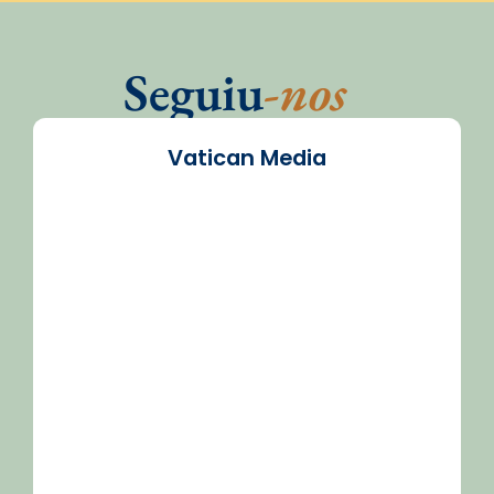
Seguiu
-nos
Vatican Media