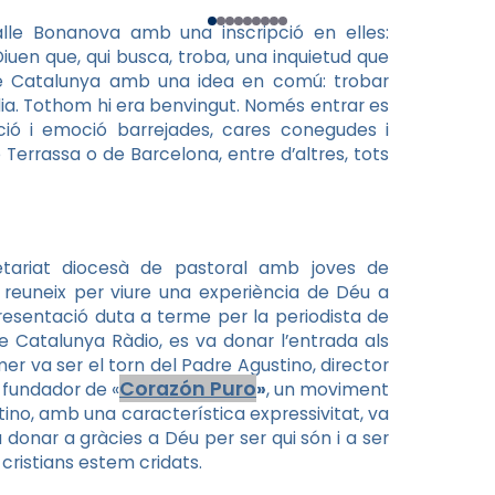
lle Bonanova amb una inscripció en elles:
iuen que, qui busca, troba, una inquietud que
 de Catalunya amb una idea en comú: trobar
dia. Tothom hi era benvingut. Només entrar es
ció i emoció barrejades, cares conegudes i
Terrassa o de Barcelona, entre d’altres, tots
etariat diocesà de pastoral amb joves de
 reuneix per viure una experiència de Déu a
resentació duta a terme per la periodista de
e Catalunya Ràdio, es va donar l’entrada als
er va ser el torn del Padre Agustino, director
Corazón Puro
 fundador de «
»
, un moviment
tino, amb una característica expressivitat, va
 donar a gràcies a Déu per ser qui són i a ser
cristians estem cridats.