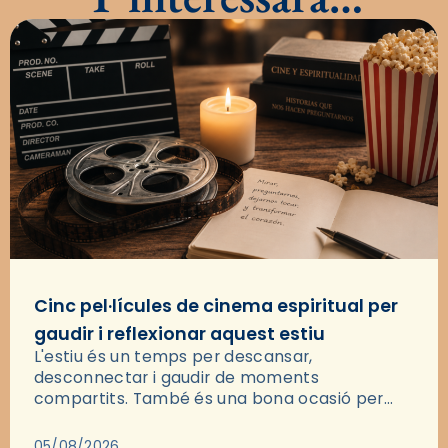
Cinc pel·lícules de cinema espiritual per
gaudir i reflexionar aquest estiu
L'estiu és un temps per descansar,
desconnectar i gaudir de moments
compartits. També és una bona ocasió per
deixar-se portar per una bona història i, a
través del cinema, reflexionar sobre les…
05/08/2026