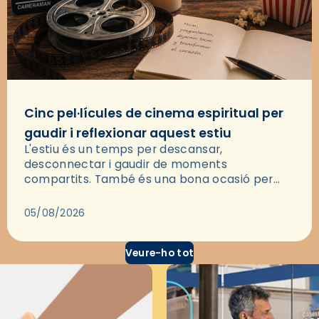
Cinc pel·lícules de cinema espiritual per
gaudir i reflexionar aquest estiu
L'estiu és un temps per descansar,
desconnectar i gaudir de moments
compartits. També és una bona ocasió per
deixar-se portar per una bona història i, a
través del cinema, reflexionar sobre les…
05/08/2026
Veure-ho tot