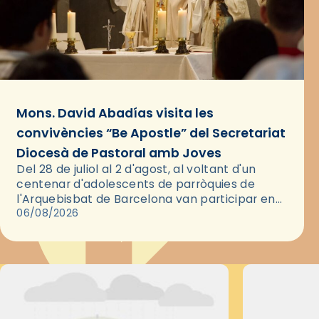
Mons. David Abadías visita les
convivències “Be Apostle” del Secretariat
Diocesà de Pastoral amb Joves
Del 28 de juliol al 2 d'agost, al voltant d'un
centenar d'adolescents de parròquies de
l'Arquebisbat de Barcelona van participar en
les convivències Be Apostle, organitzades pel
06/08/2026
Secretariat Diocesà de Pastoral amb…