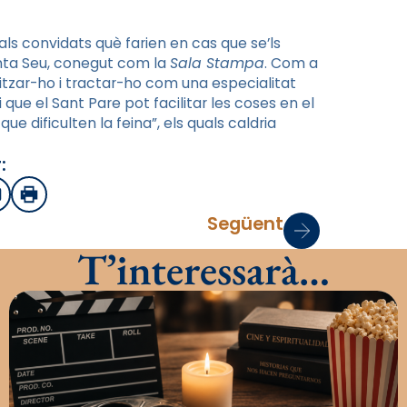
als convidats què farien en cas que se’ls
nta Seu, conegut com la
Sala Stampa
. Com a
litzar-ho i tractar-ho com una especialitat
 que el Sant Pare pot facilitar les coses en el
ue dificulten la feina”, els quals caldria
:
sApp
mail
Imprimir
Següent
T’interessarà…