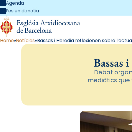
Agenda
Fes un donatiu
Home
Notícies
Bassas i Heredia reflexionen sobre l’actua
Bassas i
Debat organi
mediàtics que v