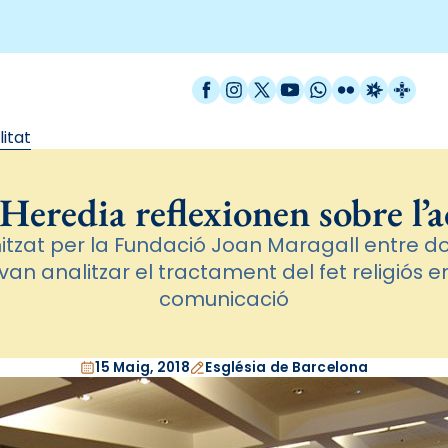
Facebook
Instagram
X / Twitter
YouTube
WhatsApp
Flickr
Radio Est
Catal
litat
 Heredia reflexionen sobre l’a
tzat per la Fundació Joan Maragall entre do
an analitzar el tractament del fet religiós e
comunicació
15 Maig, 2018
Església de Barcelona