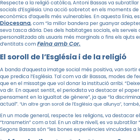
Respecte a la religió catòlica, Antoni Bassas va subratlla
socials d’Església. Una acció sobretot en els moments de
econòmics d’aquells més vulnerables. En aquesta línia, e
Diocesana
, com “la millor bandera per guanyar adeptes”.
seva tasca diària. Des dels habitatges socials, els serveis 
personalitzada als usuaris més marginals o fins els ajuts e
Feina amb Cor.
d’entitats com
El soroll de l’Església i de la religió
A banda d’aquesta imatge social més positiva, van sortir 
que predica l’Església. Tal com va dir Bassas, modes de f
que en el missatge que vol donar la institució arribi. “Dei
va dir. En aquest sentit, el periodista va destacar el paper
pensament en la igualtat de gènere”, ja que “la discriminac
actual”.
“Un altre gran soroll de l’Església que allunya”, t
ambé, 
En un mode general, respecte les religions, va destacar el 
“transmetin” com a tal. En un altre nivell, es va subratllar 
Segons Bassas són “les bones experiències vinculades a la 