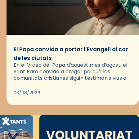
El Papa convida a portar l’Evangeli al cor
de les ciutats
En el Vídeo del Papa d’aquest mes d’agost, el
Sant Pare convida a pregar perquè les
comunitats cristianes siguin testimonis vius de
l’Evangeli enmig de les ciutats. A través d’una
pregària, el…
03/08/2026