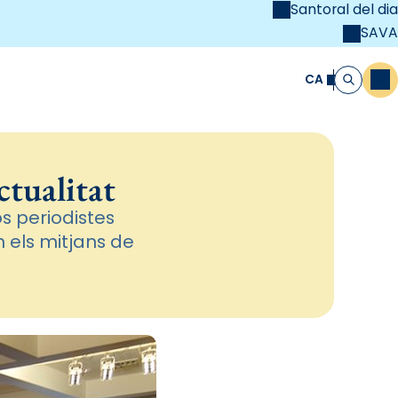
Santoral del dia
SAVA
el
unya Cristiana
CA
M
Cerca
ctualitat
s periodistes
n els mitjans de