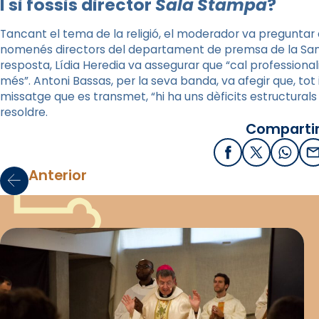
I si fossis director
Sala Stampa
?
Tancant el tema de la religió, el moderador va preguntar 
nomenés directors del departament de premsa de la Sa
resposta, Lídia Heredia va assegurar que “cal professiona
més”.
Antoni Bassas, per la seva banda, va afegir que, tot i
missatge que es transmet, “hi ha uns dèficits estructurals q
resoldre.
Compartir
Facebook
X / Twitter
What
E
Anterior