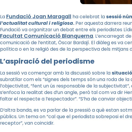
Fundació Joan Maragall
La
ha celebrat la
sessió nú
l’actualitat cultural i religiosa
.
Per aquesta darrera reun
Fundació va organitzar un debat entre els periodistes Lídia 
Facultat Comunicació Blanquerna
. L’encarregat d
comunicació de l’entitat, Òscar Bardají. El diàleg es va cent
política o en la religió des de la perspectiva dels mitjans
L’aspiració del periodisme
La sessió va començar amb la discussió sobre la
situació
subratllar com els “signes dels temps són una roda de la 
l’objectivitat, “fent un ús responsable de la subjectivitat”
s’enfoca la realitat des d’un angle, però tal com va dir H
faltar el respecte a l’espectador”. “S’ha de canviar objectiv
D’altra banda, es va parlar de la pressió a què estan sotm
públics. Un tema on “cal que el periodista sobreposi el dret
receptor”, van coincidir.