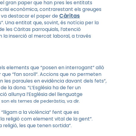
r el gran paper que han pres les entitats
 crisi econòmica, contrarestant els greuges
Càritas
s va destacar el paper de
 Una entitat que, sovint, és notícia per la
de les Càritas parroquials, l’atenció
n la inserció al mercat laboral, a través
els elements que “posen en interrogant” allò
er que “fan soroll”. Accions que no permeten
xen les paraules en evidència davant dels fets”,
 de la dona. “L’Església ha de fer un
ió allunya l’Església del llenguatge
son els temes de pederàstia, va dir.
“lligam a la violència” fent que es
“la religió com element vital de la gent”.
religió, les que tenen sortida”.