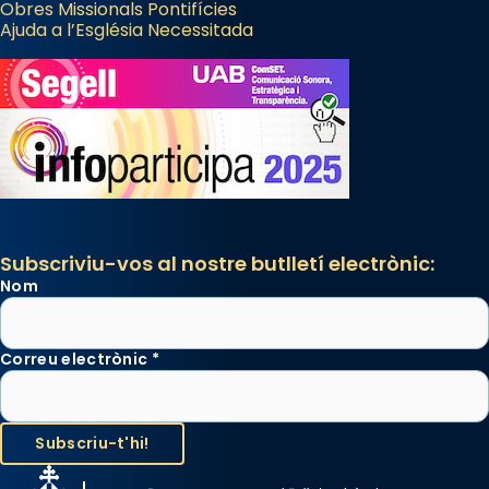
Obres Missionals Pontifícies
Des de 1985 hi participa també un grup de
Ajuda a l’Església Necessitada
diablesses amb música i ball propis. Festa
gran a Mataró.
«Si vols saber què és calor, ves per les
Santes a Mataró»🥵.
Photo
View on Facebook
·
Share
Subscriviu-vos al nostre butlletí electrònic:
Nom
Correu electrònic
*