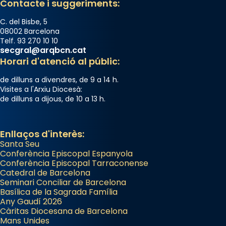
Semproniana, verges i màrtirs.
Contacte i suggeriments:
Acompanyant la història de sant Cugat, a
C. del Bisbe, 5
partir de l’Edat Mitjana sorgeix la tradició
08002 Barcelona
Telf. 93 270 10 10
que les santes Juliana (“relatiu a Júlia”) i
secgral@arqbcn.cat
Semproniana (“relatiu a Semprònia =
Horari d'atenció al públic:
eterna”) són deixebles seves. I l’any 1667, el
de dilluns a divendres, de 9 a 14 h.
frare Joan Gaspar Roig, afirma en una obra
Visites a l'Arxiu Diocesà:
que les santes són filles de l’antiga Iluro.
de dilluns a dijous, de 10 a 13 h.
Mataró en reivindicarà les relíquies fins que
les aconseguirà el 1772. L’ofici que es canta
a la “Missa de les Santes” (“Missa de
Enllaços d'interès:
Santa Seu
Glòria”) fou composta el 1848 per Mn.
Conferència Episcopal Espanyola
Manuel Blanch, amb aire d’òpera
Conferència Episcopal Tarraconense
italianitzant; s’interpreta per privilegi
Catedral de Barcelona
pontifici, amb orquestra i cor, i té una
Seminari Conciliar de Barcelona
Basílica de la Sagrada Família
duració aproximada de tres hores. Després,
Any Gaudí 2026
processó (recuperada el 1972) al voltant
Càritas Diocesana de Barcelona
del temple amb les relíquies de les santes.
Mans Unides