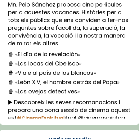
Mn. Peio Sánchez proposa cinc pel·lícules
per a aquestes vacances. Històries per a
tots els públics que ens conviden a fer-nos
preguntes sobre l'acollida, la superació, la
convivència, la vocació i la nostra manera
de mirar els altres.
🍿 «El día de la revelación»
🍿 «Las locas del Obelisco»
🍿 «Viaje al país de los blancos»
🍿 «León XIV, el hombre detrás del Papa»
🍿 «Las ovejas detectives»
▶️ Descobreix les seves recomanacions i
prepara una bona sessió de cinema aquest
est
itual @cinemaspiritcat
#CinemaEspiritual
Imatge: Generada amb IA (OpenAI)
Video