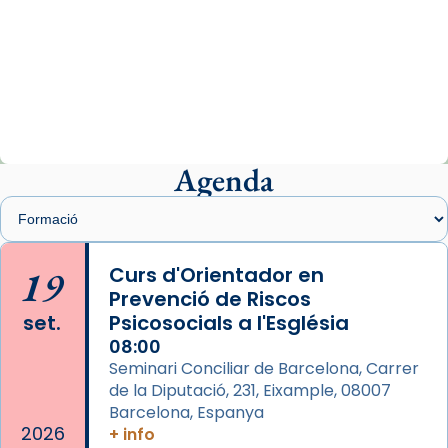
Arquebisbat de Barcelona
2 weeks ago
«Avui les santes Juliana i Semproniana ens
ajuden a alçar la mirada»
Mons. Sergi Gordo, bisbe de Tortosa, ha
presidit aquest 27 de juliol la missa de Les
Agenda
Santes de Mataró.
🔗
tinyurl.com/cvu5jmbk
📸 J. Merino
19
Curs d'Orientador en
Prevenció de Riscos
Photo
set.
Psicosocials a l'Església
View on Facebook
·
Share
08:00
Seminari Conciliar de Barcelona, Carrer
Arquebisbat de Barcelona
is at Catedral
de la Diputació, 231, Eixample, 08007
de Barcelona.
Barcelona, Espanya
2 weeks ago
2026
+ info