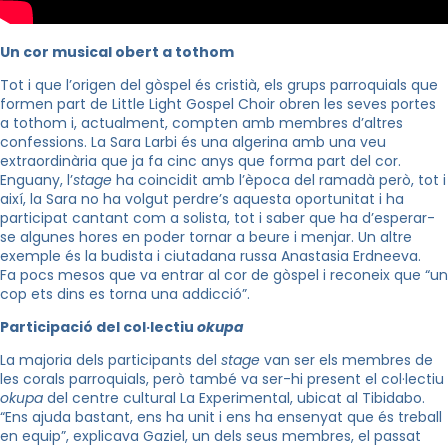
Un cor musical obert a tothom
Tot i que l’origen del gòspel és cristià, els grups parroquials que
formen part de Little Light Gospel Choir obren les seves portes
a tothom i, actualment, compten amb membres d’altres
confessions. La Sara Larbi és una algerina amb una veu
extraordinària que ja fa cinc anys que forma part del cor.
Enguany, l’
stage
ha coincidit amb l’època del ramadà però, tot i
així, la Sara no ha volgut perdre’s aquesta oportunitat i ha
participat cantant com a solista, tot i saber que ha d’esperar-
se algunes hores en poder tornar a beure i menjar. Un altre
exemple és la budista i ciutadana russa Anastasia Erdneeva.
Fa pocs mesos que va entrar al cor de gòspel i reconeix que “un
cop ets dins es torna una addicció”.
Participació del col·lectiu
okupa
La majoria dels participants del
stage
van ser els membres de
les corals parroquials, però també va ser-hi present el col·lectiu
okupa
del centre cultural La Experimental, ubicat al Tibidabo.
“Ens ajuda bastant, ens ha unit i ens ha ensenyat que és treball
en equip”, explicava Gaziel, un dels seus membres, el passat