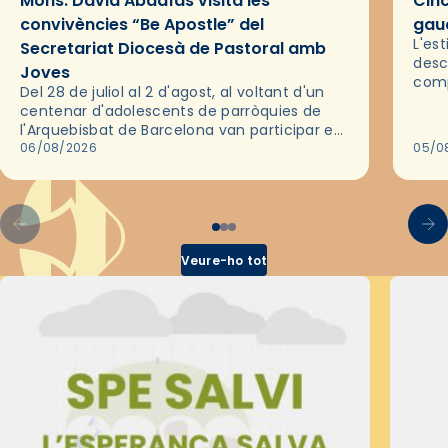
Mons. David Abadías visita les
Cinc
convivències “Be Apostle” del
gaud
L'es
Secretariat Diocesà de Pastoral amb
desc
Joves
comp
Del 28 de juliol al 2 d'agost, al voltant d'un
deix
centenar d'adolescents de parròquies de
trav
l'Arquebisbat de Barcelona van participar en
les convivències Be Apostle, organitzades
06/08/2026
05/0
pel Secretariat Diocesà de Pastoral amb…
Veure-ho tot