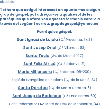
dissabte.
Tothom que estigui interessat en apuntar-se a algun
grup de gòspel, pot adreçar-se a qualsevol de les
parròquies que ofereixen aquesta formació coral o a
través del següent correu: grupdegospel@yahoo.es
Parròquies gòspel:
Sant Ignasi de Loiola
(C/ Provença, 544)
Sant Josep Oriol
(C/ Villarroel, 83)
Santa Tecla
(Av. de Madrid, 107)
Sant Fèlix Africà
(C/ Sardenya, 21)
Maria Mitjancera
(C/ Entença, 198-200)
Església Evangèlica de Betlem (C/ de la Nació, 24)
Santa Dorotea
(C/ de Santa Dorotea, 5)
Sant Josep de Badalona
(C/ Enric Borràs, 69)
Crist Redemptor (Av. Mare de Déu de Montserrat, 34)