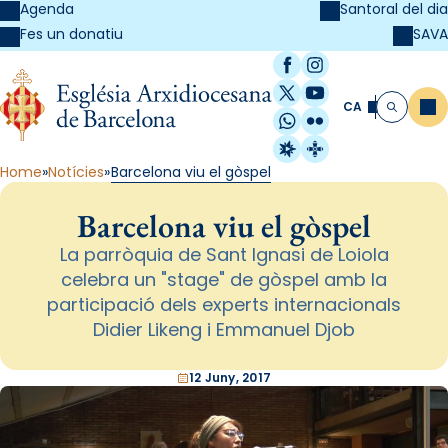
Agenda
Santoral del dia
SAVA
Fes un donatiu
Facebook
Instagram
X / Twitter
YouTube
CA
Me
Cerca
WhatsApp
Flickr
Radio Estel
Catalunya Cristi
Home
Notícies
Barcelona viu el gòspel
Barcelona viu el gòspel
La parròquia de Sant Ignasi de Loiola
celebra un "stage" de gòspel amb la
participació dels experts internacionals
Didier Likeng i Emmanuel Djob
12 Juny, 2017