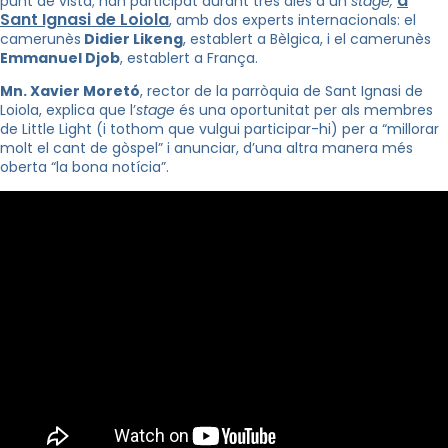
a
punt de vista; han participat durant tres dies a un
stage,
Sant Ignasi de Loiola
, amb dos experts internacionals: el
camerunès
Didier Likeng
, establert a Bèlgica, i el camerunès
Emmanuel Djob
, establert a França.
Mn. Xavier Moretó
, rector de la parròquia de Sant Ignasi de
Loiola, explica que l’
stage
és una oportunitat per als membres
de Little Light (i tothom que vulgui participar-hi) per a “millorar
molt el cant de gòspel” i anunciar, d’una altra manera més
oberta “la bona notícia”.