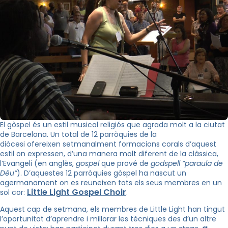
El gòspel és un estil musical religiós que agrada molt a la ciutat
de Barcelona. Un total de 12 parròquies de la
diòcesi ofereixen setmanalment formacions corals d’aquest
estil on expressen, d’una manera molt diferent de la clàssica,
l’Evangeli (en anglès,
gospel
que prové de
godspell “paraula de
Déu”
). D’aquestes 12 parròquies gòspel ha nascut un
agermanament on es reuneixen tots els seus membres en un
Little Light Gospel Choir
sol cor:
.
Aquest cap de setmana, els membres de Little Light han tingut
l’oportunitat d’aprendre i millorar les tècniques des d’un altre