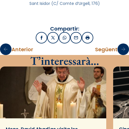
Sant Isidor (C/ Comte d’Urgell, 176)
Compartir:
Facebook
X / Twitter
WhatsApp
Email
Imprimir
Anterior
Següent
T’interessarà…