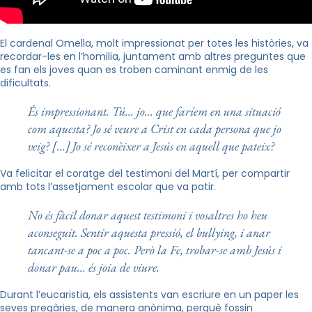
El cardenal Omella, molt impressionat per totes les històries, va
recordar-les en l’homilia, juntament amb altres preguntes que
es fan els joves quan es troben caminant enmig de les
dificultats.
És impressionant. Tú… jo… que faríem en una situació
com aquesta? Jo sé veure a Crist en cada persona que jo
veig? […] Jo sé reconèixer a Jesús en aquell que pateix?
Va felicitar el coratge del testimoni del Martí, per compartir
amb tots l’assetjament escolar que va patir.
No és fàcil donar aquest testimoni i vosaltres ho heu
aconseguit. Sentir aquesta pressió, el
bullying
, i anar
tancant-se a poc a poc. Però la Fe, trobar-se amb Jesús i
donar pau… és joia de viure.
Durant l’eucaristia, els assistents van escriure en un paper les
seves pregàries, de manera anònima, perquè fossin