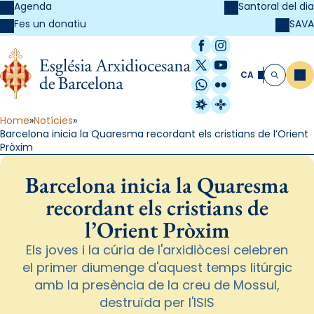
Agenda
Santoral del dia
SAVA
Fes un donatiu
Facebook
Instagram
X / Twitter
YouTube
CA
Me
Cerca
WhatsApp
Flickr
Radio Estel
Catalunya Cristi
Home
Notícies
Barcelona inicia la Quaresma recordant els cristians de l’Orient
Pròxim
Barcelona inicia la Quaresma
recordant els cristians de
l’Orient Pròxim
Els joves i la cúria de l'arxidiòcesi celebren
el primer diumenge d'aquest temps litúrgic
amb la presència de la creu de Mossul,
destruïda per l'ISIS