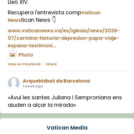
Lleó XIV.
Recupera l'entrevista comp
Vatican
tican News 👇
News
www.vaticannews.va/es/iglesia/news/2026-
07/carmina-historia-depresion-papa-viaje-
espana-testimoni...
Photo
View on Facebook
·
Share
Arquebisbat de Barcelona
1 week ago
«Avui les santes Juliana i Semproniana ens
ajuden a alçar la mirada»
Mons. Sergi Gordo, bisbe de Tortosa, ha
presidit aquest 27 de juliol la missa de Les
Vatican Media
Santes de Mataró.