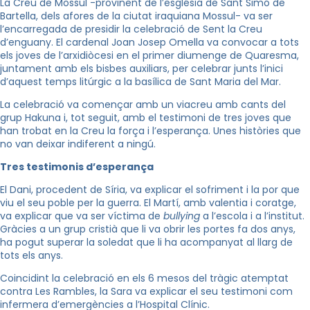
La Creu de Mossul -provinent de l’església de Sant Simó de
Bartella, dels afores de la ciutat iraquiana Mossul- va ser
l’encarregada de presidir la celebració de Sent la Creu
d’enguany. El cardenal Joan Josep Omella va convocar a tots
els joves de l’arxidiòcesi en el primer diumenge de Quaresma,
juntament amb els bisbes auxiliars, per celebrar junts l’inici
d’aquest temps litúrgic a la basílica de Sant Maria del Mar.
La celebració va començar amb un viacreu amb cants del
grup Hakuna i, tot seguit, amb el testimoni de tres joves que
han trobat en la Creu la força i l’esperança. Unes històries que
no van deixar indiferent a ningú.
Tres testimonis d’esperança
El Dani, procedent de Síria, va explicar el sofriment i la por que
viu el seu poble per la guerra. El Martí, amb valentia i coratge,
va explicar que va ser víctima de
bullying
a l’escola i a l’institut.
Gràcies a un grup cristià que li va obrir les portes fa dos anys,
ha pogut superar la soledat que li ha acompanyat al llarg de
tots els anys.
Coincidint la celebració en els 6 mesos del tràgic atemptat
contra Les Rambles, la Sara va explicar el seu testimoni com
infermera d’emergències a l’Hospital Clínic.