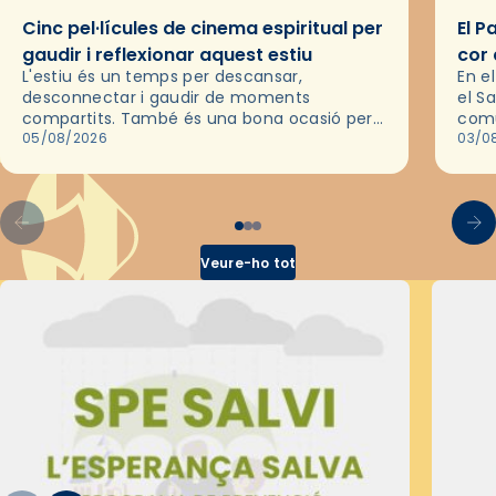
Cinc pel·lícules de cinema espiritual per
El P
gaudir i reflexionar aquest estiu
cor 
L'estiu és un temps per descansar,
En e
desconnectar i gaudir de moments
el S
compartits. També és una bona ocasió per
comu
deixar-se portar per una bona història i, a
05/08/2026
de l
03/0
través del cinema, reflexionar sobre les…
d’un
Veure-ho tot