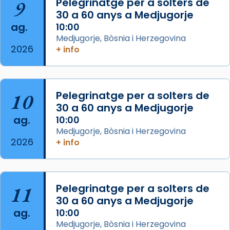
Mataró en reivindicarà les relíquies fins que
9
Pelegrinatge per a solters de
les aconseguirà el 1772. L’ofici que es canta
30 a 60 anys a Medjugorje
ag.
a la “Missa de les Santes” (“Missa de
10:00
Medjugorje, Bòsnia i Herzegovina
Glòria”) fou composta el 1848 per Mn.
2026
+ info
Manuel Blanch, amb aire d’òpera
italianitzant; s’interpreta per privilegi
pontifici, amb orquestra i cor, i té una
duració aproximada de tres hores. Després,
10
Pelegrinatge per a solters de
processó (recuperada el 1972) al voltant
30 a 60 anys a Medjugorje
del temple amb les relíquies de les santes.
ag.
10:00
Des de 1985 hi participa també un grup de
Medjugorje, Bòsnia i Herzegovina
2026
diablesses amb música i ball propis. Festa
+ info
gran a Mataró.
«Si vols saber què és calor, ves per les
Santes a Mataró»🥵.
11
Pelegrinatge per a solters de
30 a 60 anys a Medjugorje
Photo
ag.
10:00
View on Facebook
·
Share
Medjugorje, Bòsnia i Herzegovina