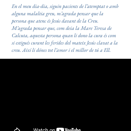
En el meu dia-dia, siguin pacients de l’atemptat o amb
alguna malaltia greu, m’agrada pensar que la
persona que atenc és Jesús davant de la Creu.
M’agrada pensar que, com deia la Mare Teresa de
Calcuta, aquesta persona quan li dono la cura és com
si estigués curant les ferides del mateix Jesús clavat a la
creu. Així li dónes tot l’amor i el millor de tú a Ell.