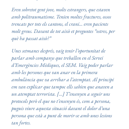
Eren sobretot gent jove, molts estrangers, que estaven
amb politraumatisme. Tenien moltes fractures, ossos
trencats per tots els cantons, el crani… eren pacients
molt greus. Davant de tot això et preguntes “ostres, per
què ha passat això?”
Unes setmanes després, vaig tenir l’oportunitat de
parlar amb companys que treballen en el Servei
d’Emergències Mèdiques, el SEM. Vaig poder parlar
amb les persones que van anar en la primera
ambulància que va arribar a l’atemptat. Al principi
em van explicar que tampoc ells sabien que anaven a
un atemptat terrorista. […] T’ensenyen a seguir uns
protocols però el que no t’ensenyen és, com a persona,
puguis viure aquesta situació davant el dolor d’una
persona que està a punt de morir-se amb unes lesions
tan fortes.